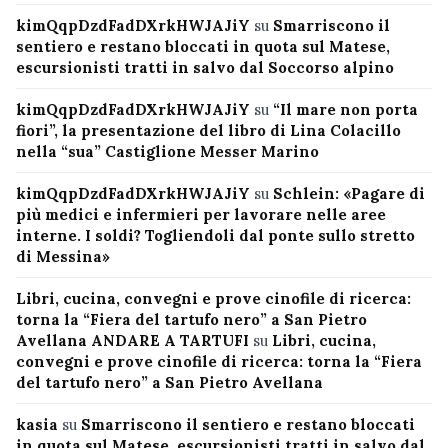
kimQqpDzdFadDXrkHWJAJiY
su
Smarriscono il
sentiero e restano bloccati in quota sul Matese,
escursionisti tratti in salvo dal Soccorso alpino
kimQqpDzdFadDXrkHWJAJiY
su
“Il mare non porta
fiori”, la presentazione del libro di Lina Colacillo
nella “sua” Castiglione Messer Marino
kimQqpDzdFadDXrkHWJAJiY
su
Schlein: «Pagare di
più medici e infermieri per lavorare nelle aree
interne. I soldi? Togliendoli dal ponte sullo stretto
di Messina»
Libri, cucina, convegni e prove cinofile di ricerca:
torna la “Fiera del tartufo nero” a San Pietro
Avellana ANDARE A TARTUFI
su
Libri, cucina,
convegni e prove cinofile di ricerca: torna la “Fiera
del tartufo nero” a San Pietro Avellana
kasia
su
Smarriscono il sentiero e restano bloccati
in quota sul Matese, escursionisti tratti in salvo dal