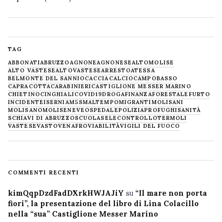
TAG
ABBONATI
ABRUZZO
AGNONE
AGNONESE
ALTOMOLISE
ALTO VASTESE
ALTOVASTESE
ARRESTO
ATESSA
BELMONTE DEL SANNIO
CACCIA
CALCIO
CAMPOBASSO
CAPRACOTTA
CARABINIERI
CASTIGLIONE MESSER MARINO
CHIETINO
CINGHIALI
COVID19
DROGA
FINANZA
FORESTALE
FURTO
INCIDENTE
ISERNIA
M5S
MALTEMPO
MIGRANTI
MOLISANI
MOLISANO
MOLISE
NEVE
OSPEDALE
POLIZIA
PROFUGHI
SANITÀ
SCHIAVI DI ABRUZZO
SCUOLA
SELECONTROLLO
TERMOLI
VASTESE
VASTO
VENAFRO
VIABILITÀ
VIGILI DEL FUOCO
COMMENTI RECENTI
kimQqpDzdFadDXrkHWJAJiY
su
“Il mare non porta
fiori”, la presentazione del libro di Lina Colacillo
nella “sua” Castiglione Messer Marino