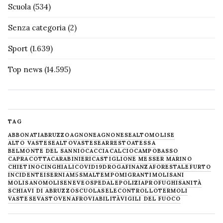
Scuola
(534)
Senza categoria
(2)
Sport
(1.639)
Top news
(14.595)
TAG
ABBONATI
ABRUZZO
AGNONE
AGNONESE
ALTOMOLISE
ALTO VASTESE
ALTOVASTESE
ARRESTO
ATESSA
BELMONTE DEL SANNIO
CACCIA
CALCIO
CAMPOBASSO
CAPRACOTTA
CARABINIERI
CASTIGLIONE MESSER MARINO
CHIETINO
CINGHIALI
COVID19
DROGA
FINANZA
FORESTALE
FURTO
INCIDENTE
ISERNIA
M5S
MALTEMPO
MIGRANTI
MOLISANI
MOLISANO
MOLISE
NEVE
OSPEDALE
POLIZIA
PROFUGHI
SANITÀ
SCHIAVI DI ABRUZZO
SCUOLA
SELECONTROLLO
TERMOLI
VASTESE
VASTO
VENAFRO
VIABILITÀ
VIGILI DEL FUOCO