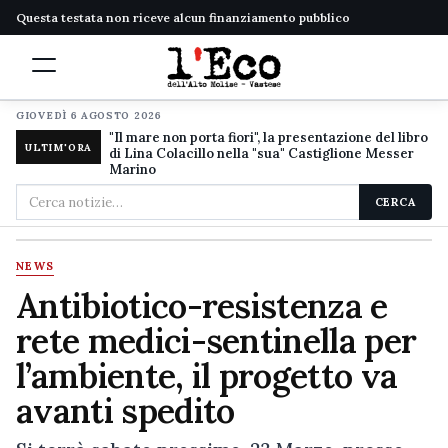
Questa testata non riceve alcun finanziamento pubblico
GIOVEDÌ 6 AGOSTO 2026
"Il mare non porta fiori", la presentazione del libro
ULTIM'ORA
di Lina Colacillo nella "sua" Castiglione Messer
Marino
Cerca
CERCA
nel
sito
NEWS
Antibiotico-resistenza e
rete medici-sentinella per
l’ambiente, il progetto va
avanti spedito