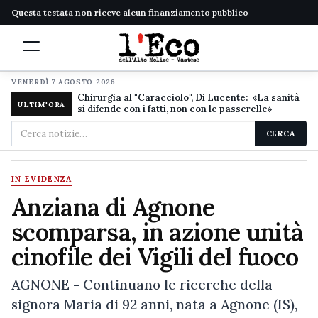
Questa testata non riceve alcun finanziamento pubblico
VENERDÌ 7 AGOSTO 2026
Chirurgia al "Caracciolo", Di Lucente: «La sanità
ULTIM'ORA
si difende con i fatti, non con le passerelle»
Cerca
CERCA
nel
sito
IN EVIDENZA
Anziana di Agnone
scomparsa, in azione unità
cinofile dei Vigili del fuoco
AGNONE - Continuano le ricerche della
signora Maria di 92 anni, nata a Agnone (IS),