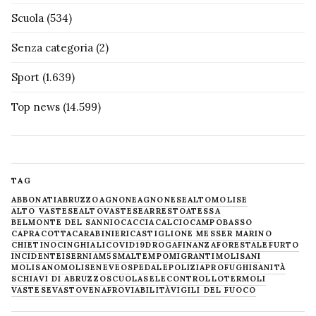
Scuola
(534)
Senza categoria
(2)
Sport
(1.639)
Top news
(14.599)
TAG
ABBONATI
ABRUZZO
AGNONE
AGNONESE
ALTOMOLISE
ALTO VASTESE
ALTOVASTESE
ARRESTO
ATESSA
BELMONTE DEL SANNIO
CACCIA
CALCIO
CAMPOBASSO
CAPRACOTTA
CARABINIERI
CASTIGLIONE MESSER MARINO
CHIETINO
CINGHIALI
COVID19
DROGA
FINANZA
FORESTALE
FURTO
INCIDENTE
ISERNIA
M5S
MALTEMPO
MIGRANTI
MOLISANI
MOLISANO
MOLISE
NEVE
OSPEDALE
POLIZIA
PROFUGHI
SANITÀ
SCHIAVI DI ABRUZZO
SCUOLA
SELECONTROLLO
TERMOLI
VASTESE
VASTO
VENAFRO
VIABILITÀ
VIGILI DEL FUOCO