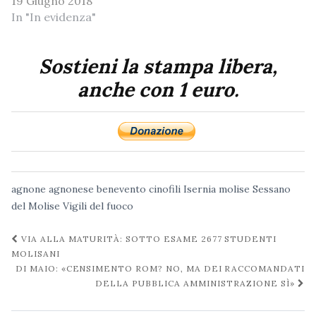
19 Giugno 2018
In "In evidenza"
Sostieni la stampa libera,
anche con 1 euro.
agnone
agnonese
benevento
cinofili
Isernia
molise
Sessano
del Molise
Vigili del fuoco
Navigazione
VIA ALLA MATURITÀ: SOTTO ESAME 2677 STUDENTI
post
MOLISANI
DI MAIO: «CENSIMENTO ROM? NO, MA DEI RACCOMANDATI
DELLA PUBBLICA AMMINISTRAZIONE SÌ»