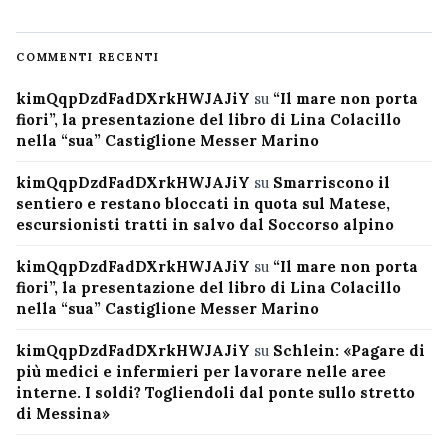
COMMENTI RECENTI
kimQqpDzdFadDXrkHWJAJiY
su
“Il mare non porta
fiori”, la presentazione del libro di Lina Colacillo
nella “sua” Castiglione Messer Marino
kimQqpDzdFadDXrkHWJAJiY
su
Smarriscono il
sentiero e restano bloccati in quota sul Matese,
escursionisti tratti in salvo dal Soccorso alpino
kimQqpDzdFadDXrkHWJAJiY
su
“Il mare non porta
fiori”, la presentazione del libro di Lina Colacillo
nella “sua” Castiglione Messer Marino
kimQqpDzdFadDXrkHWJAJiY
su
Schlein: «Pagare di
più medici e infermieri per lavorare nelle aree
interne. I soldi? Togliendoli dal ponte sullo stretto
di Messina»