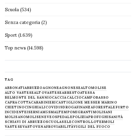
Scuola
(534)
Senza categoria
(2)
Sport
(1.639)
Top news
(14.598)
TAG
ABBONATI
ABRUZZO
AGNONE
AGNONESE
ALTOMOLISE
ALTO VASTESE
ALTOVASTESE
ARRESTO
ATESSA
BELMONTE DEL SANNIO
CACCIA
CALCIO
CAMPOBASSO
CAPRACOTTA
CARABINIERI
CASTIGLIONE MESSER MARINO
CHIETINO
CINGHIALI
COVID19
DROGA
FINANZA
FORESTALE
FURTO
INCIDENTE
ISERNIA
M5S
MALTEMPO
MIGRANTI
MOLISANI
MOLISANO
MOLISE
NEVE
OSPEDALE
POLIZIA
PROFUGHI
SANITÀ
SCHIAVI DI ABRUZZO
SCUOLA
SELECONTROLLO
TERMOLI
VASTESE
VASTO
VENAFRO
VIABILITÀ
VIGILI DEL FUOCO