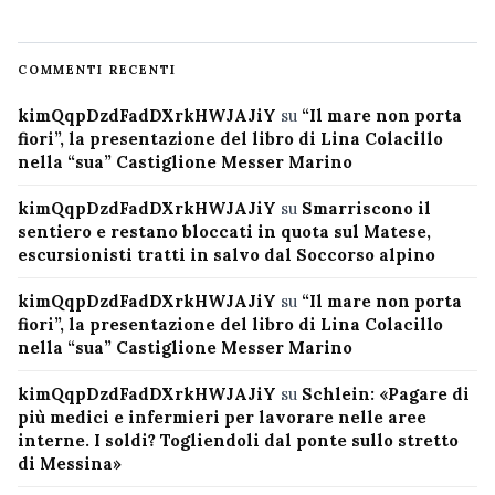
COMMENTI RECENTI
kimQqpDzdFadDXrkHWJAJiY
su
“Il mare non porta
fiori”, la presentazione del libro di Lina Colacillo
nella “sua” Castiglione Messer Marino
kimQqpDzdFadDXrkHWJAJiY
su
Smarriscono il
sentiero e restano bloccati in quota sul Matese,
escursionisti tratti in salvo dal Soccorso alpino
kimQqpDzdFadDXrkHWJAJiY
su
“Il mare non porta
fiori”, la presentazione del libro di Lina Colacillo
nella “sua” Castiglione Messer Marino
kimQqpDzdFadDXrkHWJAJiY
su
Schlein: «Pagare di
più medici e infermieri per lavorare nelle aree
interne. I soldi? Togliendoli dal ponte sullo stretto
di Messina»