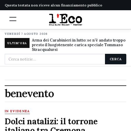
Questa testata non riceve alcun finanziamento pubblico
VENERDÌ 7 AGOSTO 2026
Arma dei Carabinieri in lutto: se n'è andato troppo
ULTIM'ORA
presto il luogotenente carica speciale Tommaso
Stracqualursi
Cerca
CERCA
nel
sito
benevento
IN EVIDENZA
Dolci natalizi: il torrone
italiano tra Cremona,