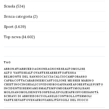
Scuola
(534)
Senza categoria
(2)
Sport
(1.639)
Top news
(14.602)
TAG
ABBONATI
ABRUZZO
AGNONE
AGNONESE
ALTOMOLISE
ALTO VASTESE
ALTOVASTESE
ARRESTO
ATESSA
BELMONTE DEL SANNIO
CACCIA
CALCIO
CAMPOBASSO
CAPRACOTTA
CARABINIERI
CASTIGLIONE MESSER MARINO
CHIETINO
CINGHIALI
COVID19
DROGA
FINANZA
FORESTALE
FURTO
INCIDENTE
ISERNIA
M5S
MALTEMPO
MIGRANTI
MOLISANI
MOLISANO
MOLISE
NEVE
OSPEDALE
POLIZIA
PROFUGHI
SANITÀ
SCHIAVI DI ABRUZZO
SCUOLA
SELECONTROLLO
TERMOLI
VASTESE
VASTO
VENAFRO
VIABILITÀ
VIGILI DEL FUOCO