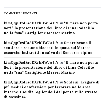
COMMENTI RECENTI
kimQqpDzdFadDXrkHWJAJiY
su
“Il mare non porta
fiori”, la presentazione del libro di Lina Colacillo
nella “sua” Castiglione Messer Marino
kimQqpDzdFadDXrkHWJAJiY
su
Smarriscono il
sentiero e restano bloccati in quota sul Matese,
escursionisti tratti in salvo dal Soccorso alpino
kimQqpDzdFadDXrkHWJAJiY
su
“Il mare non porta
fiori”, la presentazione del libro di Lina Colacillo
nella “sua” Castiglione Messer Marino
kimQqpDzdFadDXrkHWJAJiY
su
Schlein: «Pagare di
più medici e infermieri per lavorare nelle aree
interne. I soldi? Togliendoli dal ponte sullo stretto
di Messina»