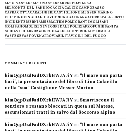
ALTO VASTESE
ALTOVASTESE
ARRESTO
ATESSA
BELMONTE DEL SANNIO
CACCIA
CALCIO
CAMPOBASSO
CAPRACOTTA
CARABINIERI
CASTIGLIONE MESSER MARINO
CHIETINO
CINGHIALI
COVID19
DROGA
FINANZA
FORESTALE
FURTO
INCIDENTE
ISERNIA
M5S
MALTEMPO
MIGRANTI
MOLISANI
MOLISANO
MOLISE
NEVE
OSPEDALE
POLIZIA
PROFUGHI
SANITÀ
SCHIAVI DI ABRUZZO
SCUOLA
SELECONTROLLO
TERMOLI
VASTESE
VASTO
VENAFRO
VIABILITÀ
VIGILI DEL FUOCO
COMMENTI RECENTI
kimQqpDzdFadDXrkHWJAJiY
su
“Il mare non porta
fiori”, la presentazione del libro di Lina Colacillo
nella “sua” Castiglione Messer Marino
kimQqpDzdFadDXrkHWJAJiY
su
Smarriscono il
sentiero e restano bloccati in quota sul Matese,
escursionisti tratti in salvo dal Soccorso alpino
kimQqpDzdFadDXrkHWJAJiY
su
“Il mare non porta
fiori”, la presentazione del libro di Lina Colacillo