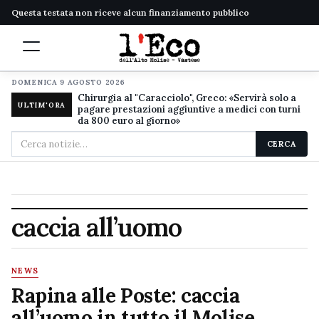
Questa testata non riceve alcun finanziamento pubblico
DOMENICA 9 AGOSTO 2026
Chirurgia al "Caracciolo", Greco: «Servirà solo a
ULTIM'ORA
pagare prestazioni aggiuntive a medici con turni
da 800 euro al giorno»
Cerca
CERCA
nel
sito
caccia all’uomo
NEWS
Rapina alle Poste: caccia
all’uomo in tutto il Molise