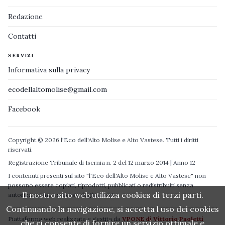
Redazione
Contatti
SERVIZI
Informativa sulla privacy
ecodellaltomolise@gmail.com
Facebook
Copyright © 2026 l'Eco dell'Alto Molise e Alto Vastese. Tutti i diritti
riservati.
Registrazione Tribunale di Isernia n. 2 del 12 marzo 2014 | Anno 12
I contenuti presenti sul sito "l'Eco dell'Alto Molise e Alto Vastese" non
possono essere copiati, riprodotti, pubblicati o redistribuiti senza
Il nostro sito web utilizza cookies di terzi parti.
autorizzazione espressa degli autori.
Continuando la navigazione, si accetta l uso dei cookies
Piattaforma web realizzata e gestita da
VPONE di Vittorio Paoletti
che ci consente di fornire un servizio ottimale e