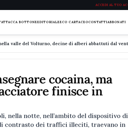
ACCEDI AL TUO A
L'ATTACCA BOTTONE
EDITORIALE
ECO CARTACEO
CONTATTI
ABBONATI
nsegnare cocaina, ma
acciatore finisce in
, nella notte, nell’ambito del dispositivo di
 contrasto dei traffici illeciti, traevano in