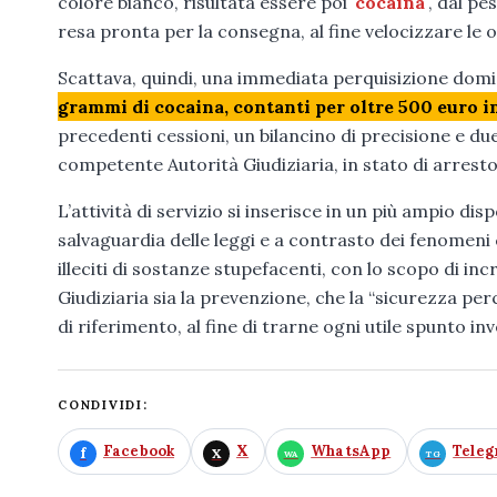
colore bianco, risultata essere poi
cocaina
, dal pe
resa pronta per la consegna, al fine velocizzare le 
Scattava, quindi, una immediata perquisizione domic
grammi di cocaina, contanti per oltre 500 euro 
precedenti cessioni, un bilancino di precisione e due 
competente Autorità Giudiziaria, in stato di arresto
L’attività di servizio si inserisce in un più ampio dispo
salvaguardia delle leggi e a contrasto dei fenomeni c
illeciti di sostanze stupefacenti, con lo scopo di i
Giudiziaria sia la prevenzione, che la “sicurezza per
di riferimento, al fine di trarne ogni utile spunto inv
CONDIVIDI:
Facebook
X
WhatsApp
Tele