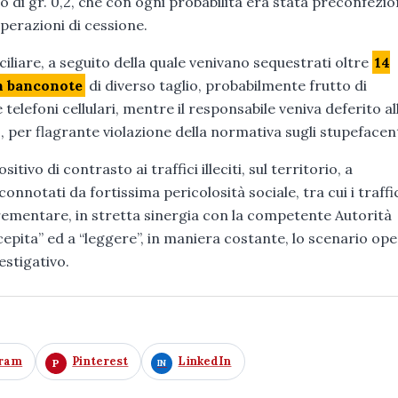
so di gr. 0,2, che con ogni probabilità era stata preconfezi
operazioni di cessione.
iliare, a seguito della quale venivano sequestrati oltre
14
in banconote
di diverso taglio, probabilmente frutto di
telefoni cellulari, mentre il responsabile veniva deferito al
, per flagrante violazione della normativa sugli stupefacent
sitivo di contrasto ai traffici illeciti, sul territorio, a
onnotati da fortissima pericolosità sociale, tra cui i traffi
ncrementare, in stretta sinergia con la competente Autorità
cepita” ed a “leggere”, in maniera costante, lo scenario op
estigativo.
gram
Pinterest
LinkedIn