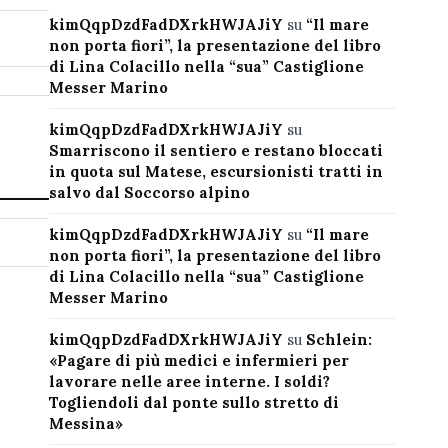
kimQqpDzdFadDXrkHWJAJiY
su
“Il mare
non porta fiori”, la presentazione del libro
di Lina Colacillo nella “sua” Castiglione
Messer Marino
kimQqpDzdFadDXrkHWJAJiY
su
Smarriscono il sentiero e restano bloccati
in quota sul Matese, escursionisti tratti in
salvo dal Soccorso alpino
kimQqpDzdFadDXrkHWJAJiY
su
“Il mare
non porta fiori”, la presentazione del libro
di Lina Colacillo nella “sua” Castiglione
Messer Marino
kimQqpDzdFadDXrkHWJAJiY
su
Schlein:
«Pagare di più medici e infermieri per
lavorare nelle aree interne. I soldi?
Togliendoli dal ponte sullo stretto di
Messina»