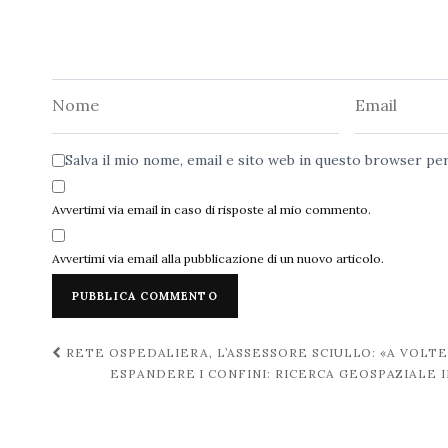
Nome
Email
Salva il mio nome, email e sito web in questo browser p
Avvertimi via email in caso di risposte al mio commento.
Avvertimi via email alla pubblicazione di un nuovo articolo.
Navigazione
RETE OSPEDALIERA, L’ASSESSORE SCIULLO: «A VOLTE
ESPANDERE I CONFINI: RICERCA GEOSPAZIALE
post