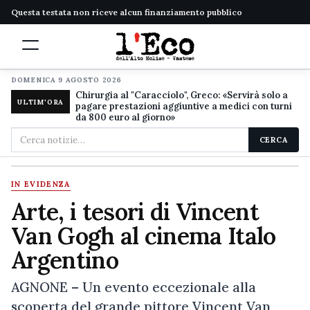
Questa testata non riceve alcun finanziamento pubblico
DOMENICA 9 AGOSTO 2026
Chirurgia al "Caracciolo", Greco: «Servirà solo a
ULTIM'ORA
pagare prestazioni aggiuntive a medici con turni
da 800 euro al giorno»
Cerca
CERCA
nel
sito
IN EVIDENZA
Arte, i tesori di Vincent
Van Gogh al cinema Italo
Argentino
AGNONE – Un evento eccezionale alla
scoperta del grande pittore Vincent Van