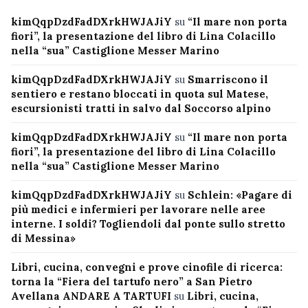
kimQqpDzdFadDXrkHWJAJiY
su
“Il mare non porta
fiori”, la presentazione del libro di Lina Colacillo
nella “sua” Castiglione Messer Marino
kimQqpDzdFadDXrkHWJAJiY
su
Smarriscono il
sentiero e restano bloccati in quota sul Matese,
escursionisti tratti in salvo dal Soccorso alpino
kimQqpDzdFadDXrkHWJAJiY
su
“Il mare non porta
fiori”, la presentazione del libro di Lina Colacillo
nella “sua” Castiglione Messer Marino
kimQqpDzdFadDXrkHWJAJiY
su
Schlein: «Pagare di
più medici e infermieri per lavorare nelle aree
interne. I soldi? Togliendoli dal ponte sullo stretto
di Messina»
Libri, cucina, convegni e prove cinofile di ricerca:
torna la “Fiera del tartufo nero” a San Pietro
Avellana ANDARE A TARTUFI
su
Libri, cucina,