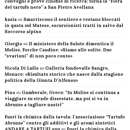
convegni e prove cinofile di ricerca: torna la “Fiera
del tartufo nero” a San Pietro Avellana
kasia
su
Smarriscono il sentiero e restano bloccati
in quota sul Matese, escursionisti tratti in salvo dal
Soccorso alpino
Giorgio
su
Il ministero della Salute dimentica il
Molise, Forche Caudine: «Siamo alle solite. Due
“svarioni” di non poco conto»
Nicola Di Lullo
su
Galleria fondovalle Sangro,
Monaco: «Risultato storico che nasce dalla stagione
politica della Giunta D’Alfonso»
Pino
su
Gamberale, Greco: “In Molise si continua a
viaggiare su strade dissestate, ma poi si va in
Abruzzo a tagliare nastri”
Fuori la chimica dalla tavola: l’associazione “Tartufo
Abruzzo” contro gli additivi e gli aromi sintetici
ANDARE A TARTUFI app
su
Fuori la chimica dalla