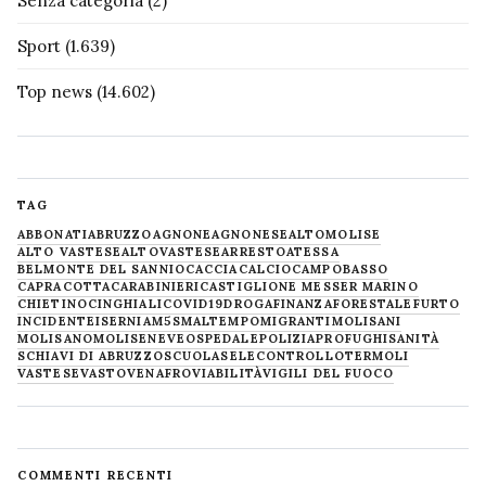
Senza categoria
(2)
Sport
(1.639)
Top news
(14.602)
TAG
ABBONATI
ABRUZZO
AGNONE
AGNONESE
ALTOMOLISE
ALTO VASTESE
ALTOVASTESE
ARRESTO
ATESSA
BELMONTE DEL SANNIO
CACCIA
CALCIO
CAMPOBASSO
CAPRACOTTA
CARABINIERI
CASTIGLIONE MESSER MARINO
CHIETINO
CINGHIALI
COVID19
DROGA
FINANZA
FORESTALE
FURTO
INCIDENTE
ISERNIA
M5S
MALTEMPO
MIGRANTI
MOLISANI
MOLISANO
MOLISE
NEVE
OSPEDALE
POLIZIA
PROFUGHI
SANITÀ
SCHIAVI DI ABRUZZO
SCUOLA
SELECONTROLLO
TERMOLI
VASTESE
VASTO
VENAFRO
VIABILITÀ
VIGILI DEL FUOCO
COMMENTI RECENTI