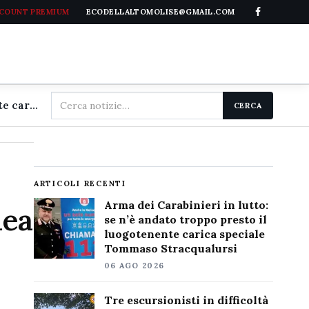
CCOUNT PREMIUM
ECODELLALTOMOLISE@GMAIL.COM
Cerca
Arma dei Carabinieri in lutto: se n'è andato troppo presto il luogotenente carica speciale Tommaso Stracqualursi
CERCA
nel
sito
ARTICOLI RECENTI
Arma dei Carabinieri in lutto:
nea
se n’è andato troppo presto il
luogotenente carica speciale
Tommaso Stracqualursi
06 AGO 2026
Tre escursionisti in difficoltà