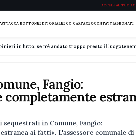
ACCEDI AL TUO A
L'ATTACCA BOTTONE
EDITORIALE
ECO CARTACEO
CONTATTI
ABBONATI
Comune, Fangio:
è completamente estra
equestrati in Comune, Fangio:
stranea ai fatti». L'assessore comunale di