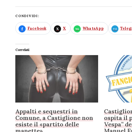
CONDIVIDI:
Facebook
X
WhatsApp
Tele
Correlati
Appalti e sequestri in
Castigli
Comune, a Castiglione non
ospita il
esiste il «partito delle
Vespa” de
manette»
Manuel F