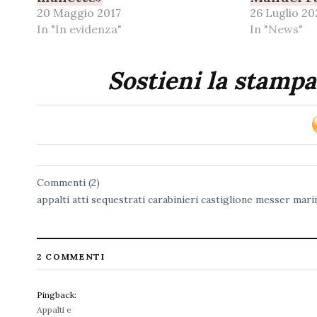
20 Maggio 2017
26 Luglio 20
In "In evidenza"
In "News"
Sostieni la stampa
Commenti (2)
appalti
atti sequestrati
carabinieri
castiglione messer mari
2 COMMENTI
Pingback:
Appalti e