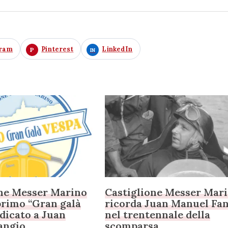
gram
Pinterest
LinkedIn
one Messer Marino
Castiglione Messer Mar
 primo “Gran galà
ricorda Juan Manuel Fa
dicato a Juan
nel trentennale della
angio
scomparsa