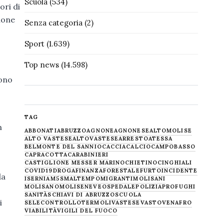
Scuola
(534)
ori di
ione
Senza categoria
(2)
Sport
(1.639)
Top news
(14.598)
sono
TAG
n
ABBONATI
ABRUZZO
AGNONE
AGNONESE
ALTOMOLISE
ALTO VASTESE
ALTOVASTESE
ARRESTO
ATESSA
BELMONTE DEL SANNIO
CACCIA
CALCIO
CAMPOBASSO
CAPRACOTTA
CARABINIERI
CASTIGLIONE MESSER MARINO
CHIETINO
CINGHIALI
COVID19
DROGA
FINANZA
FORESTALE
FURTO
INCIDENTE
da
ISERNIA
M5S
MALTEMPO
MIGRANTI
MOLISANI
MOLISANO
MOLISE
NEVE
OSPEDALE
POLIZIA
PROFUGHI
SANITÀ
SCHIAVI DI ABRUZZO
SCUOLA
i
SELECONTROLLO
TERMOLI
VASTESE
VASTO
VENAFRO
VIABILITÀ
VIGILI DEL FUOCO