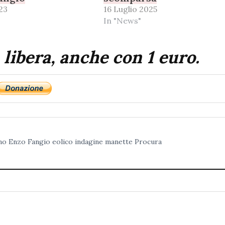
23
16 Luglio 2025
In "News"
 libera, anche con 1 euro.
no
Enzo Fangio
eolico
indagine
manette
Procura