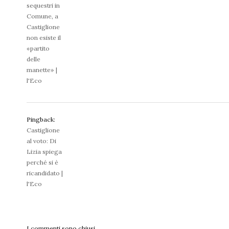
sequestri in
Comune, a
Castiglione
non esiste il
«partito
delle
manette» |
l'Eco
Pingback:
Castiglione
al voto: Di
Lizia spiega
perché si è
ricandidato |
l'Eco
I commenti sono chiusi.