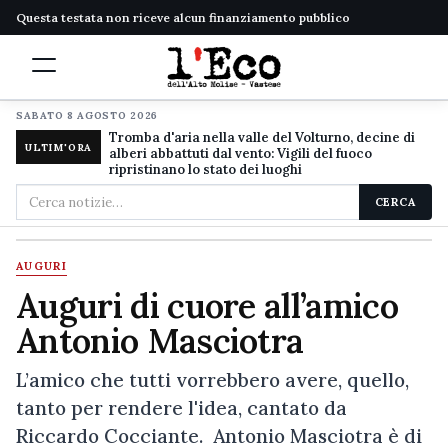
Questa testata non riceve alcun finanziamento pubblico
SABATO 8 AGOSTO 2026
Tromba d'aria nella valle del Volturno, decine di
ULTIM'ORA
alberi abbattuti dal vento: Vigili del fuoco
ripristinano lo stato dei luoghi
Cerca
CERCA
nel
sito
AUGURI
Auguri di cuore all’amico
Antonio Masciotra
L’amico che tutti vorrebbero avere, quello,
tanto per rendere l'idea, cantato da
Riccardo Cocciante. Antonio Masciotra è di