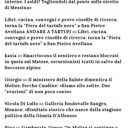
interne. I soldi? Togliendoli dal ponte sullo stretto
di Messina»
Libri, cucina, convegni e prove cinofile di ricerca:
torna la “Fiera del tartufo nero” a San Pietro
Avellana ANDARE A TARTUFI
su
Libri, cucina,
convegni e prove cinofile di ricerca: torna la “Fiera
del tartufo nero” a San Pietro Avellana
kasia
su
Smarriscono il sentiero e restano bloccati
in quota sul Matese, escursionisti tratti in salvo dal
Soccorso alpino
Giorgio
su
Il ministero della Salute dimentica il
Molise, Forche Caudine: «Siamo alle solite. Due
“svarioni” di non poco conto»
Nicola Di Lullo
su
Galleria fondovalle Sangro,
Monaco: «Risultato storico che nasce dalla stagione
politica della Giunta D’Alfonso»
Pino
su
Gamberale, Greco: “In Molise si continua a