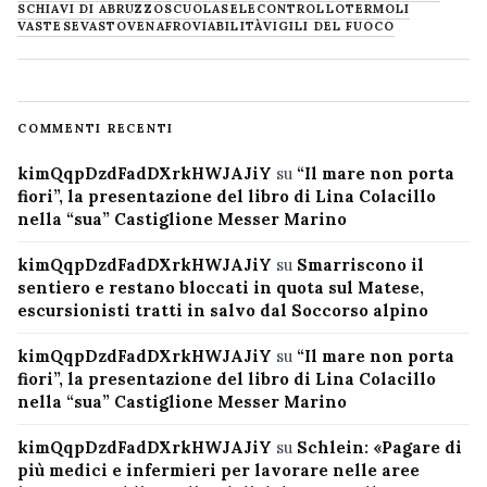
SCHIAVI DI ABRUZZO
SCUOLA
SELECONTROLLO
TERMOLI
VASTESE
VASTO
VENAFRO
VIABILITÀ
VIGILI DEL FUOCO
COMMENTI RECENTI
kimQqpDzdFadDXrkHWJAJiY
su
“Il mare non porta
fiori”, la presentazione del libro di Lina Colacillo
nella “sua” Castiglione Messer Marino
kimQqpDzdFadDXrkHWJAJiY
su
Smarriscono il
sentiero e restano bloccati in quota sul Matese,
escursionisti tratti in salvo dal Soccorso alpino
kimQqpDzdFadDXrkHWJAJiY
su
“Il mare non porta
fiori”, la presentazione del libro di Lina Colacillo
nella “sua” Castiglione Messer Marino
kimQqpDzdFadDXrkHWJAJiY
su
Schlein: «Pagare di
più medici e infermieri per lavorare nelle aree