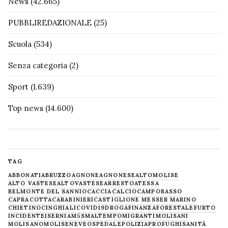
News
(42.665)
PUBBLIREDAZIONALE
(25)
Scuola
(534)
Senza categoria
(2)
Sport
(1.639)
Top news
(14.600)
TAG
ABBONATI
ABRUZZO
AGNONE
AGNONESE
ALTOMOLISE
ALTO VASTESE
ALTOVASTESE
ARRESTO
ATESSA
BELMONTE DEL SANNIO
CACCIA
CALCIO
CAMPOBASSO
CAPRACOTTA
CARABINIERI
CASTIGLIONE MESSER MARINO
CHIETINO
CINGHIALI
COVID19
DROGA
FINANZA
FORESTALE
FURTO
INCIDENTE
ISERNIA
M5S
MALTEMPO
MIGRANTI
MOLISANI
MOLISANO
MOLISE
NEVE
OSPEDALE
POLIZIA
PROFUGHI
SANITÀ