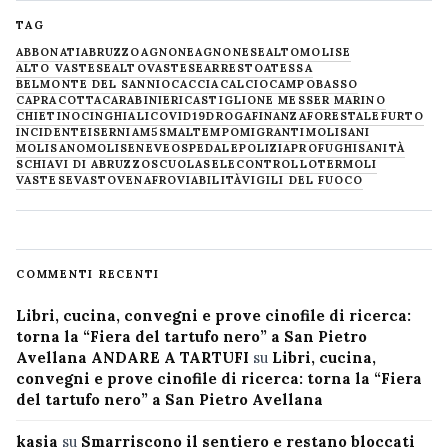
TAG
ABBONATI
ABRUZZO
AGNONE
AGNONESE
ALTOMOLISE
ALTO VASTESE
ALTOVASTESE
ARRESTO
ATESSA
BELMONTE DEL SANNIO
CACCIA
CALCIO
CAMPOBASSO
CAPRACOTTA
CARABINIERI
CASTIGLIONE MESSER MARINO
CHIETINO
CINGHIALI
COVID19
DROGA
FINANZA
FORESTALE
FURTO
INCIDENTE
ISERNIA
M5S
MALTEMPO
MIGRANTI
MOLISANI
MOLISANO
MOLISE
NEVE
OSPEDALE
POLIZIA
PROFUGHI
SANITÀ
SCHIAVI DI ABRUZZO
SCUOLA
SELECONTROLLO
TERMOLI
VASTESE
VASTO
VENAFRO
VIABILITÀ
VIGILI DEL FUOCO
COMMENTI RECENTI
Libri, cucina, convegni e prove cinofile di ricerca:
torna la “Fiera del tartufo nero” a San Pietro
Avellana ANDARE A TARTUFI
su
Libri, cucina,
convegni e prove cinofile di ricerca: torna la “Fiera
del tartufo nero” a San Pietro Avellana
kasia
su
Smarriscono il sentiero e restano bloccati