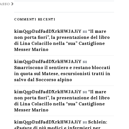
BASSO
COMMENTI RECENTI
kimQqpDzdFadDXrkHWJAJiY
su
“Il mare
non porta fiori”, la presentazione del libro
di Lina Colacillo nella “sua” Castiglione
Messer Marino
kimQqpDzdFadDXrkHWJAJiY
su
Smarriscono il sentiero e restano bloccati
in quota sul Matese, escursionisti tratti in
salvo dal Soccorso alpino
kimQqpDzdFadDXrkHWJAJiY
su
“Il mare
non porta fiori”, la presentazione del libro
di Lina Colacillo nella “sua” Castiglione
Messer Marino
kimQqpDzdFadDXrkHWJAJiY
su
Schlein:
«Pagare di più medici e infermieri per