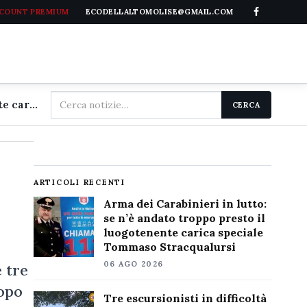
CCOUNT PREMIUM
ECODELLALTOMOLISE@GMAIL.COM
Cerca
Arma dei Carabinieri in lutto: se n'è andato troppo presto il luogotenente carica speciale Tommaso Stracqualursi
CERCA
nel
sito
ARTICOLI RECENTI
Arma dei Carabinieri in lutto:
se n’è andato troppo presto il
luogotenente carica speciale
Tommaso Stracqualursi
06 AGO 2026
 tre
dopo
Tre escursionisti in difficoltà