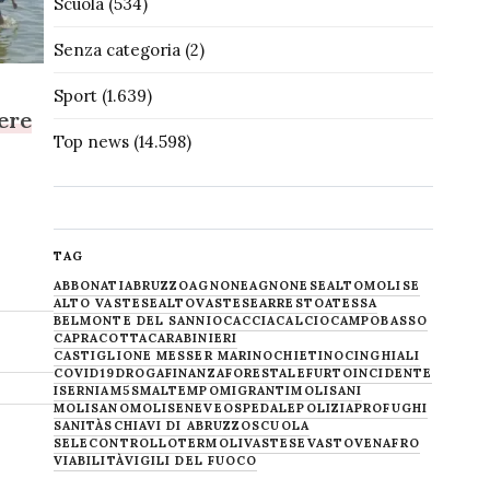
Scuola
(534)
Senza categoria
(2)
Sport
(1.639)
iere
Top news
(14.598)
TAG
ABBONATI
ABRUZZO
AGNONE
AGNONESE
ALTOMOLISE
ALTO VASTESE
ALTOVASTESE
ARRESTO
ATESSA
BELMONTE DEL SANNIO
CACCIA
CALCIO
CAMPOBASSO
CAPRACOTTA
CARABINIERI
CASTIGLIONE MESSER MARINO
CHIETINO
CINGHIALI
COVID19
DROGA
FINANZA
FORESTALE
FURTO
INCIDENTE
ISERNIA
M5S
MALTEMPO
MIGRANTI
MOLISANI
MOLISANO
MOLISE
NEVE
OSPEDALE
POLIZIA
PROFUGHI
SANITÀ
SCHIAVI DI ABRUZZO
SCUOLA
SELECONTROLLO
TERMOLI
VASTESE
VASTO
VENAFRO
VIABILITÀ
VIGILI DEL FUOCO