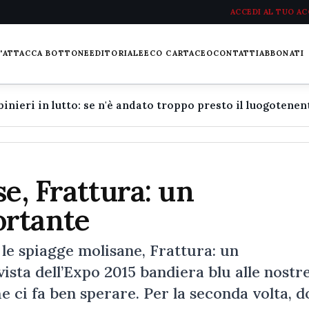
ACCEDI AL TUO A
L'ATTACCA BOTTONE
EDITORIALE
ECO CARTACEO
CONTATTI
ABBONATI
e, Frattura: un
ortante
 le spiagge molisane, Frattura: un
sta dell’Expo 2015 bandiera blu alle nostre
 ci fa ben sperare. Per la seconda volta, 