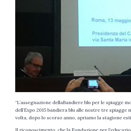
“L’assegnazione dellaBandiere blu per le spiagge m
dell’Expo 2015 bandiera blu alle nostre tre spiagge
volta, dopo lo scorso anno, apriamo la stagione esti
Il riconoscimento, che la Fondazione per l’educazio