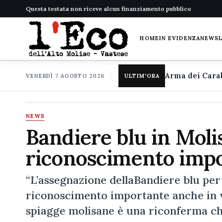
Questa testata non riceve alcun finanziamento pubblico
HOME
IN EVIDENZA
NEWS
VENERDÌ 7 AGOSTO 2026
ULTIM'ORA
NEWS
Bandiere blu in Molis
riconoscimento imp
“L’assegnazione dellaBandiere blu per
riconoscimento importante anche in vi
spiagge molisane è una riconferma che