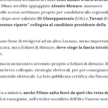
e Piluso avrebbe appoggiato
Alessio Monaco
, assessore
elle scorse settimane proprio per candidarsi alle regionali
 dopo aver salutato
Di Giuseppantonio
(Udc) e
Tavani
(Fr
Abruzzo riparte” collegata al candidato presidente della
sato bene di rivolgersi ad un altro Luciano, meno importan
escara, ma a Schiavi di Abruzzo,
dove cinge la fascia tricol
o.
ma in un incontro avvenuto proprio a Schiavi di Abruzzo. Il
n breve colloquio, strategie elettorali, per poi consegnare
eriale elettorale. La foto pubblicata certifica che l’incon
ra a sinistra,
anche Piluso salta fuori da quel che resta d
i
si rassegnino, nell’
enclave
socialista dell’Alto Vastese non