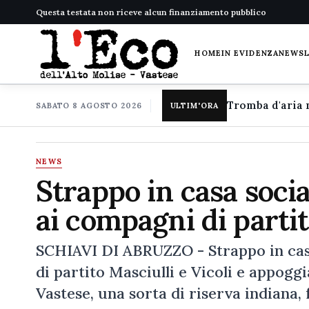
Questa testata non riceve alcun finanziamento pubblico
HOME
IN EVIDENZA
NEWS
SABATO 8 AGOSTO 2026
ULTIM'ORA
NEWS
Strappo in casa social
ai compagni di parti
SCHIAVI DI ABRUZZO - Strappo in casa 
di partito Masciulli e Vicoli e appoggi
Vastese, una sorta di riserva indiana,