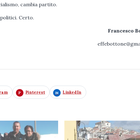
ialismo, cambia partito.
olitici. Certo.
Francesco B
effebottone@gma
gram
Pinterest
LinkedIn