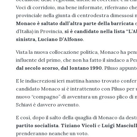
Voci di corridoio, ma bene informate, riferivano ch
provinciale nella giunta di centrodestra dimessosi n
Monaco è saltato dall’altra parte della barricata
e
d’Italia) in Provincia,
si è candidato nella lista “L’
sinistra, Luciano D’Alfonso
.
Vista la nuova collocazione politica, Monaco ha pen
influente del primo, che non ha fatto il sindaco a P
dal secolo scorso, dal lontano 1990
. Piluso appunt
E le indiscrezioni ieri mattina hanno trovato confer
candidato Monaco si è intrattenuto con Piluso per u
nuovo “compagno” di avventura un grosso plico di mat
Schiavi è davvero avvenuto.
E così, dopo il salto della quaglia di Monaco da dest
partito socialista
.
Tiziano Vicoli
e
Luigi Masciull
prenderanno neanche un voto.