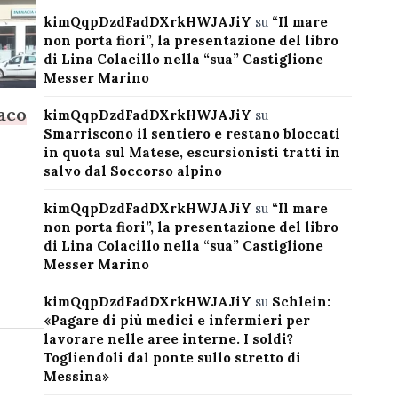
kimQqpDzdFadDXrkHWJAJiY
su
“Il mare
non porta fiori”, la presentazione del libro
di Lina Colacillo nella “sua” Castiglione
Messer Marino
daco
kimQqpDzdFadDXrkHWJAJiY
su
Smarriscono il sentiero e restano bloccati
in quota sul Matese, escursionisti tratti in
salvo dal Soccorso alpino
kimQqpDzdFadDXrkHWJAJiY
su
“Il mare
non porta fiori”, la presentazione del libro
di Lina Colacillo nella “sua” Castiglione
Messer Marino
kimQqpDzdFadDXrkHWJAJiY
su
Schlein:
«Pagare di più medici e infermieri per
lavorare nelle aree interne. I soldi?
Togliendoli dal ponte sullo stretto di
Messina»