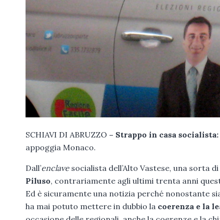
SCHIAVI DI ABRUZZO
– Strappo in casa socialista:
appoggia Monaco.
Dall’
enclave
socialista dell’Alto Vastese, una sorta di
Piluso
, contrariamente agli ultimi trenta anni quest
Ed è sicuramente una notizia perché nonostante sia a
ha mai potuto mettere in dubbio la
coerenza e la lea
occasione delle regionali, anche la coerenze e la chi