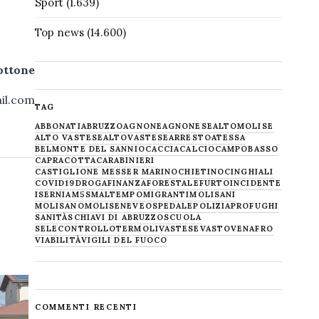
Sport
(1.639)
Top news
(14.600)
ottone
il.com
TAG
ABBONATI
ABRUZZO
AGNONE
AGNONESE
ALTOMOLISE
ALTO VASTESE
ALTOVASTESE
ARRESTO
ATESSA
BELMONTE DEL SANNIO
CACCIA
CALCIO
CAMPOBASSO
CAPRACOTTA
CARABINIERI
CASTIGLIONE MESSER MARINO
CHIETINO
CINGHIALI
COVID19
DROGA
FINANZA
FORESTALE
FURTO
INCIDENTE
ISERNIA
M5S
MALTEMPO
MIGRANTI
MOLISANI
MOLISANO
MOLISE
NEVE
OSPEDALE
POLIZIA
PROFUGHI
SANITÀ
SCHIAVI DI ABRUZZO
SCUOLA
SELECONTROLLO
TERMOLI
VASTESE
VASTO
VENAFRO
VIABILITÀ
VIGILI DEL FUOCO
COMMENTI RECENTI