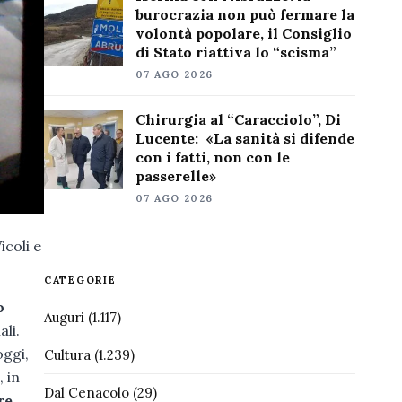
burocrazia non può fermare la
volontà popolare, il Consiglio
di Stato riattiva lo “scisma”
07 AGO 2026
Chirurgia al “Caracciolo”, Di
Lucente: «La sanità si difende
con i fatti, non con le
passerelle»
07 AGO 2026
icoli e
CATEGORIE
o
Auguri
(1.117)
li.
oggi,
Cultura
(1.239)
 in
Dal Cenacolo
(29)
re.