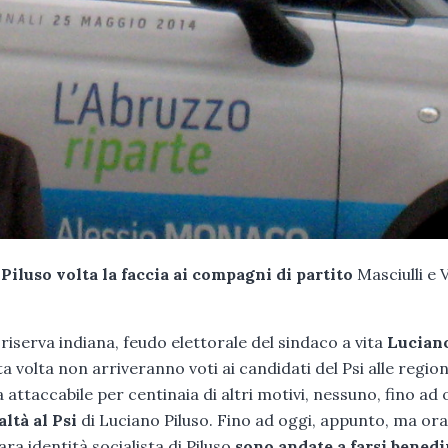
 Piluso volta la faccia ai compagni di partito
Masciulli e V
 riserva indiana, feudo elettorale del sindaco a vita
Lucian
a volta non arriveranno voti ai candidati del Psi alle regiona
ttaccabile per centinaia di altri motivi, nessuno, fino ad 
ltà al Psi
di Luciano Piluso. Fino ad oggi, appunto, ma ora,
ara identità socialista di Piluso
sono andate a farsi benedi