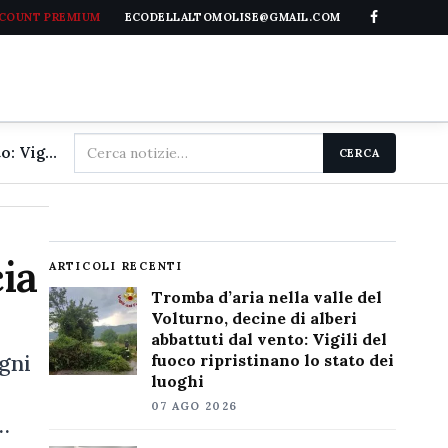
CCOUNT PREMIUM
ECODELLALTOMOLISE@GMAIL.COM
Cerca
Tromba d'aria nella valle del Volturno, decine di alberi abbattuti dal vento: Vigili del fuoco ripristinano lo stato dei luoghi
CERCA
nel
sito
cia
ARTICOLI RECENTI
Tromba d’aria nella valle del
Volturno, decine di alberi
abbattuti dal vento: Vigili del
gni
fuoco ripristinano lo stato dei
luoghi
07 AGO 2026
…