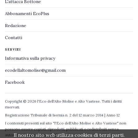
L'attacca Bottone
Abbonamenti EcoPlus
Redazione
Contatti
SERVIZI
Informativa sulla privacy
ecodellaltomolise@gmail.com
Facebook
Copyright © 2026 l'Eco dell'Alto Molise e Alto Vastese. Tutti i diritti
riservati.
Registrazione Tribunale di Isernia n. 2 del 12 marzo 2014 | Anno 12
I contenuti presenti sul sito "l'Eco dell'Alto Molise e Alto Vastese" non
possono essere copiati, riprodotti, pubblicati o redistribuiti senza
Il nostro sito web utilizza cookies di terzi parti.
autorizzazione espressa degli autori.