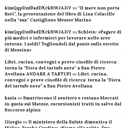
kimQqpDzdFadDXrkHWJAJiY
su
“Il mare non porta
fiori”, la presentazione del libro di Lina Colacillo
nella “sua” Castiglione Messer Marino
kimQqpDzdFadDXrkHWJAJiY
su
Schlein: «Pagare di
più medici e infermieri per lavorare nelle aree
interne. I soldi? Togliendoli dal ponte sullo stretto
di Messina»
Libri, cucina, convegni e prove cinofile di ricerca:
torna la “Fiera del tartufo nero” a San Pietro
Avellana ANDARE A TARTUFI
su
Libri, cucina,
convegni e prove cinofile di ricerca: torna la “Fiera
del tartufo nero” a San Pietro Avellana
kasia
su
Smarriscono il sentiero e restano bloccati
in quota sul Matese, escursionisti tratti in salvo dal
Soccorso alpino
Giorgio
su
Il ministero della Salute dimentica il
Molise, Forche Caudine: «Siamo alle solite. Due