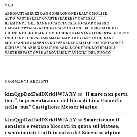
TAG
ABBONATI
ABRUZZO
AGNONE
AGNONESE
ALTOMOLISE
ALTO VASTESE
ALTOVASTESE
ARRESTO
ATESSA
BELMONTE DEL SANNIO
CACCIA
CALCIO
CAMPOBASSO
CAPRACOTTA
CARABINIERI
CASTIGLIONE MESSER MARINO
CHIETINO
CINGHIALI
COVID19
DROGA
FINANZA
FORESTALE
FURTO
INCIDENTE
ISERNIA
M5S
MALTEMPO
MIGRANTI
MOLISANI
MOLISANO
MOLISE
NEVE
OSPEDALE
POLIZIA
PROFUGHI
SANITÀ
SCHIAVI DI ABRUZZO
SCUOLA
SELECONTROLLO
TERMOLI
VASTESE
VASTO
VENAFRO
VIABILITÀ
VIGILI DEL FUOCO
COMMENTI RECENTI
kimQqpDzdFadDXrkHWJAJiY
su
“Il mare non porta
fiori”, la presentazione del libro di Lina Colacillo
nella “sua” Castiglione Messer Marino
kimQqpDzdFadDXrkHWJAJiY
su
Smarriscono il
sentiero e restano bloccati in quota sul Matese,
escursionisti tratti in salvo dal Soccorso alpino