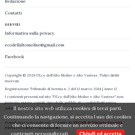
Redazione
Contatti
SERVIZI
Informativa sulla privacy
ecodellaltomolise@gmail.com
Facebook
Copyright © 2026 l'Eco dell'Alto Molise e Alto Vastese. Tutti i diritti
riservati.
Registrazione Tribunale di Isernia n. 2 del 12 marzo 2014 | Anno 12
I contenuti presenti sul sito "l'Eco dell'Alto Molise e Alto Vastese" non
possono essere copiati, riprodotti, pubblicati o redistribuiti senza
Il nostro sito web utilizza cookies di terzi parti.
autorizzazione espressa degli autori.
Continuando la navigazione, si accetta l uso dei cookies
Piattaforma web realizzata e gestita da
VPONE di Vittorio Paoletti
che ci consente di fornire un servizio ottimale e
PRIVACY
CONTATTI
REDAZIONE
contenuti personalizzati.
Chiudi ed accetta