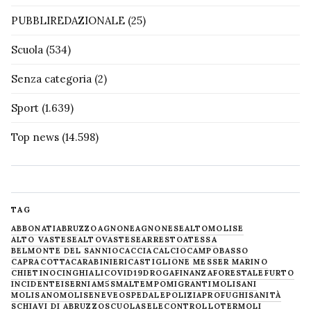
PUBBLIREDAZIONALE
(25)
Scuola
(534)
Senza categoria
(2)
Sport
(1.639)
Top news
(14.598)
TAG
ABBONATI
ABRUZZO
AGNONE
AGNONESE
ALTOMOLISE
ALTO VASTESE
ALTOVASTESE
ARRESTO
ATESSA
BELMONTE DEL SANNIO
CACCIA
CALCIO
CAMPOBASSO
CAPRACOTTA
CARABINIERI
CASTIGLIONE MESSER MARINO
CHIETINO
CINGHIALI
COVID19
DROGA
FINANZA
FORESTALE
FURTO
INCIDENTE
ISERNIA
M5S
MALTEMPO
MIGRANTI
MOLISANI
MOLISANO
MOLISE
NEVE
OSPEDALE
POLIZIA
PROFUGHI
SANITÀ
SCHIAVI DI ABRUZZO
SCUOLA
SELECONTROLLO
TERMOLI