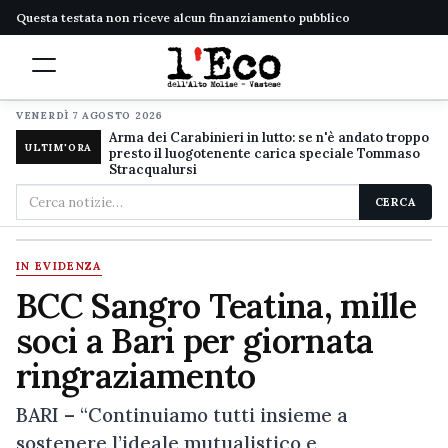
Questa testata non riceve alcun finanziamento pubblico
VENERDÌ 7 AGOSTO 2026
Arma dei Carabinieri in lutto: se n'è andato troppo
ULTIM'ORA
presto il luogotenente carica speciale Tommaso
Stracqualursi
Cerca
CERCA
nel
sito
IN EVIDENZA
BCC Sangro Teatina, mille
soci a Bari per giornata
ringraziamento
BARI – “Continuiamo tutti insieme a
sostenere l’ideale mutualistico e