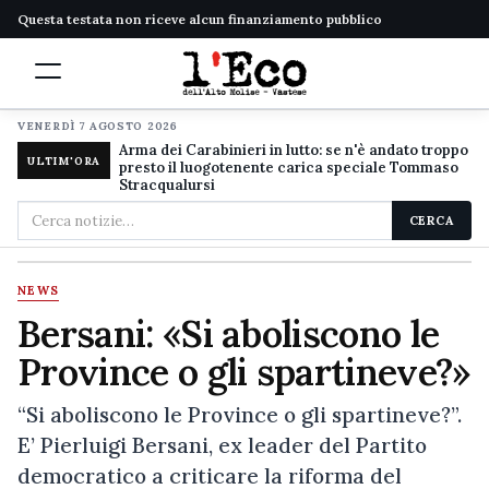
Questa testata non riceve alcun finanziamento pubblico
VENERDÌ 7 AGOSTO 2026
Arma dei Carabinieri in lutto: se n'è andato troppo
ULTIM'ORA
presto il luogotenente carica speciale Tommaso
Stracqualursi
Cerca
CERCA
nel
sito
NEWS
Bersani: «Si aboliscono le
Province o gli spartineve?»
“Si aboliscono le Province o gli spartineve?”.
E’ Pierluigi Bersani, ex leader del Partito
democratico a criticare la riforma del