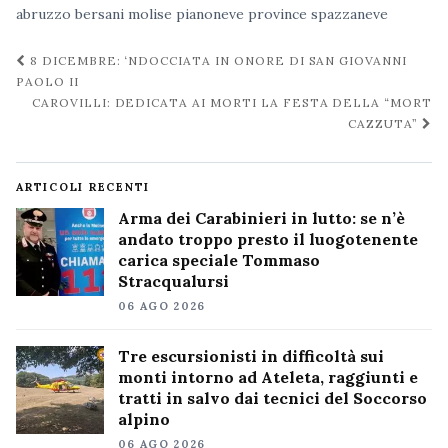
abruzzo
bersani
molise
pianoneve
province
spazzaneve
Navigazione
8 DICEMBRE: ‘NDOCCIATA IN ONORE DI SAN GIOVANNI
post
PAOLO II
CAROVILLI: DEDICATA AI MORTI LA FESTA DELLA “MORT
CAZZUTA”
ARTICOLI RECENTI
Arma dei Carabinieri in lutto: se n’è
andato troppo presto il luogotenente
carica speciale Tommaso
Stracqualursi
06 AGO 2026
Tre escursionisti in difficoltà sui
monti intorno ad Ateleta, raggiunti e
tratti in salvo dai tecnici del Soccorso
alpino
06 AGO 2026