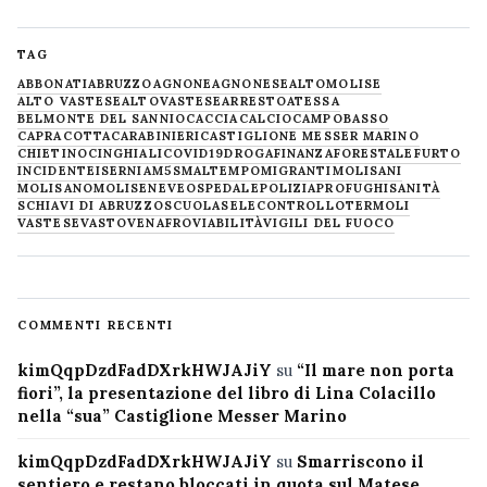
TAG
ABBONATI
ABRUZZO
AGNONE
AGNONESE
ALTOMOLISE
ALTO VASTESE
ALTOVASTESE
ARRESTO
ATESSA
BELMONTE DEL SANNIO
CACCIA
CALCIO
CAMPOBASSO
CAPRACOTTA
CARABINIERI
CASTIGLIONE MESSER MARINO
CHIETINO
CINGHIALI
COVID19
DROGA
FINANZA
FORESTALE
FURTO
INCIDENTE
ISERNIA
M5S
MALTEMPO
MIGRANTI
MOLISANI
MOLISANO
MOLISE
NEVE
OSPEDALE
POLIZIA
PROFUGHI
SANITÀ
SCHIAVI DI ABRUZZO
SCUOLA
SELECONTROLLO
TERMOLI
VASTESE
VASTO
VENAFRO
VIABILITÀ
VIGILI DEL FUOCO
COMMENTI RECENTI
kimQqpDzdFadDXrkHWJAJiY
su
“Il mare non porta
fiori”, la presentazione del libro di Lina Colacillo
nella “sua” Castiglione Messer Marino
kimQqpDzdFadDXrkHWJAJiY
su
Smarriscono il
sentiero e restano bloccati in quota sul Matese,