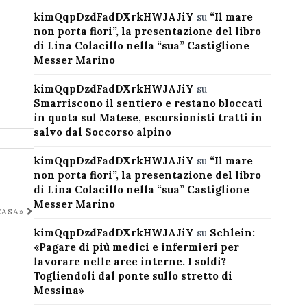
kimQqpDzdFadDXrkHWJAJiY
su
“Il mare
non porta fiori”, la presentazione del libro
di Lina Colacillo nella “sua” Castiglione
Messer Marino
kimQqpDzdFadDXrkHWJAJiY
su
Smarriscono il sentiero e restano bloccati
in quota sul Matese, escursionisti tratti in
salvo dal Soccorso alpino
kimQqpDzdFadDXrkHWJAJiY
su
“Il mare
non porta fiori”, la presentazione del libro
di Lina Colacillo nella “sua” Castiglione
Messer Marino
CASA»
kimQqpDzdFadDXrkHWJAJiY
su
Schlein:
«Pagare di più medici e infermieri per
lavorare nelle aree interne. I soldi?
Togliendoli dal ponte sullo stretto di
Messina»