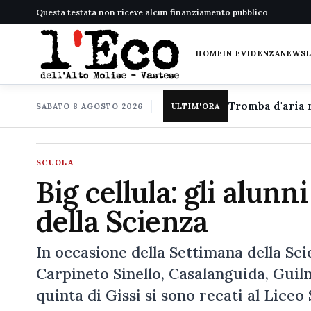
Questa testata non riceve alcun finanziamento pubblico
HOME
IN EVIDENZA
NEWS
SABATO 8 AGOSTO 2026
ULTIM'ORA
SCUOLA
Big cellula: gli alunn
della Scienza
In occasione della Settimana della Scie
Carpineto Sinello, Casalanguida, Guilm
quinta di Gissi si sono recati al Liceo