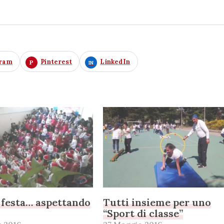
gram
Pinterest
LinkedIn
 festa… aspettando
Tutti insieme per uno
“Sport di classe”