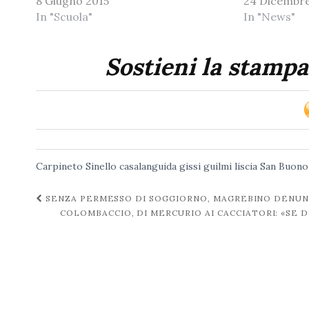
8 Giugno 2015
24 Dicembre
In "Scuola"
In "News"
Sostieni la stampa
Carpineto Sinello
casalanguida
gissi
guilmi
liscia
San Buono
Navigazione
SENZA PERMESSO DI SOGGIORNO, MAGREBINO DENU
COLOMBACCIO, DI MERCURIO AI CACCIATORI: «SE
post