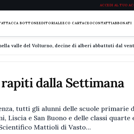
ACCEDI AL TUO A
L'ATTACCA BOTTONE
EDITORIALE
ECO CARTACEO
CONTATTI
ABBONATI
i rapiti dalla Settimana
nza, tutti gli alunni delle scuole primarie d
i, Liscia e San Buono e delle classi quarte 
 Scientifico Mattioli di Vasto…