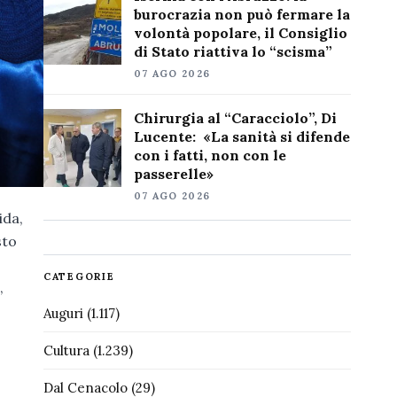
burocrazia non può fermare la
volontà popolare, il Consiglio
di Stato riattiva lo “scisma”
07 AGO 2026
Chirurgia al “Caracciolo”, Di
Lucente: «La sanità si difende
con i fatti, non con le
passerelle»
07 AGO 2026
ida,
sto
CATEGORIE
,
Auguri
(1.117)
Cultura
(1.239)
Dal Cenacolo
(29)