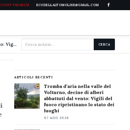
CCOUNT PREMIUM
ECODELLALTOMOLISE@GMAIL.COM
Cerca
Tromba d'aria nella valle del Volturno, decine di alberi abbattuti dal vento: Vigili del fuoco ripristinano lo stato dei luoghi
CERCA
nel
sito
ARTICOLI RECENTI
Tromba d’aria nella valle del
Volturno, decine di alberi
abbattuti dal vento: Vigili del
i
fuoco ripristinano lo stato dei
luoghi
e
07 AGO 2026