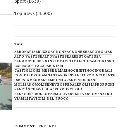
Sport
(1.639)
Top news
(14.600)
TAG
ABBONATI
ABRUZZO
AGNONE
AGNONESE
ALTOMOLISE
ALTO VASTESE
ALTOVASTESE
ARRESTO
ATESSA
BELMONTE DEL SANNIO
CACCIA
CALCIO
CAMPOBASSO
CAPRACOTTA
CARABINIERI
CASTIGLIONE MESSER MARINO
CHIETINO
CINGHIALI
COVID19
DROGA
FINANZA
FORESTALE
FURTO
INCIDENTE
ISERNIA
M5S
MALTEMPO
MIGRANTI
MOLISANI
MOLISANO
MOLISE
NEVE
OSPEDALE
POLIZIA
PROFUGHI
SANITÀ
SCHIAVI DI ABRUZZO
SCUOLA
SELECONTROLLO
TERMOLI
VASTESE
VASTO
VENAFRO
VIABILITÀ
VIGILI DEL FUOCO
COMMENTI RECENTI