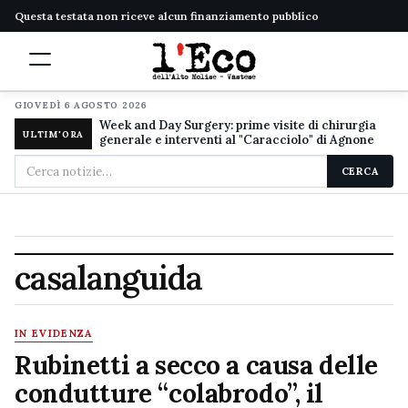
Questa testata non riceve alcun finanziamento pubblico
GIOVEDÌ 6 AGOSTO 2026
Week and Day Surgery: prime visite di chirurgia
ULTIM'ORA
generale e interventi al "Caracciolo" di Agnone
Cerca
CERCA
nel
sito
casalanguida
IN EVIDENZA
Rubinetti a secco a causa delle
condutture “colabrodo”, il