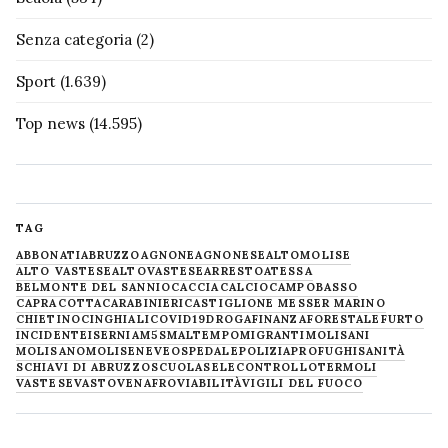
Senza categoria
(2)
Sport
(1.639)
Top news
(14.595)
TAG
ABBONATI
ABRUZZO
AGNONE
AGNONESE
ALTOMOLISE
ALTO VASTESE
ALTOVASTESE
ARRESTO
ATESSA
BELMONTE DEL SANNIO
CACCIA
CALCIO
CAMPOBASSO
CAPRACOTTA
CARABINIERI
CASTIGLIONE MESSER MARINO
CHIETINO
CINGHIALI
COVID19
DROGA
FINANZA
FORESTALE
FURTO
INCIDENTE
ISERNIA
M5S
MALTEMPO
MIGRANTI
MOLISANI
MOLISANO
MOLISE
NEVE
OSPEDALE
POLIZIA
PROFUGHI
SANITÀ
SCHIAVI DI ABRUZZO
SCUOLA
SELECONTROLLO
TERMOLI
VASTESE
VASTO
VENAFRO
VIABILITÀ
VIGILI DEL FUOCO