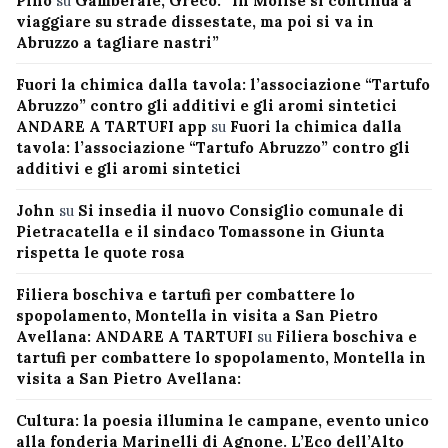
Pino
su
Gamberale, Greco: “In Molise si continua a
viaggiare su strade dissestate, ma poi si va in
Abruzzo a tagliare nastri”
Fuori la chimica dalla tavola: l’associazione “Tartufo
Abruzzo” contro gli additivi e gli aromi sintetici
ANDARE A TARTUFI app
su
Fuori la chimica dalla
tavola: l’associazione “Tartufo Abruzzo” contro gli
additivi e gli aromi sintetici
John
su
Si insedia il nuovo Consiglio comunale di
Pietracatella e il sindaco Tomassone in Giunta
rispetta le quote rosa
Filiera boschiva e tartufi per combattere lo
spopolamento, Montella in visita a San Pietro
Avellana: ANDARE A TARTUFI
su
Filiera boschiva e
tartufi per combattere lo spopolamento, Montella in
visita a San Pietro Avellana:
Cultura: la poesia illumina le campane, evento unico
alla fonderia Marinelli di Agnone. L’Eco dell’Alto