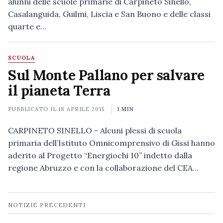
alunni delle scuole primarie di Carpineto Sinello,
Casalanguida, Guilmi, Liscia e San Buono e delle classi
quarte e…
SCUOLA
Sul Monte Pallano per salvare
il pianeta Terra
PUBBLICATO IL
18 APRILE 2015
1 MIN
CARPINETO SINELLO - Alcuni plessi di scuola
primaria dell’Istituto Omnicomprensivo di Gissi hanno
aderito al Progetto “Energiochi 10” indetto dalla
regione Abruzzo e con la collaborazione del CEA…
Navigazione
NOTIZIE PRECEDENTI
notizie