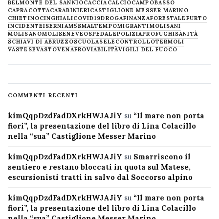
BELMONTE DEL SANNIO
CACCIA
CALCIO
CAMPOBASSO
CAPRACOTTA
CARABINIERI
CASTIGLIONE MESSER MARINO
CHIETINO
CINGHIALI
COVID19
DROGA
FINANZA
FORESTALE
FURTO
INCIDENTE
ISERNIA
M5S
MALTEMPO
MIGRANTI
MOLISANI
MOLISANO
MOLISE
NEVE
OSPEDALE
POLIZIA
PROFUGHI
SANITÀ
SCHIAVI DI ABRUZZO
SCUOLA
SELECONTROLLO
TERMOLI
VASTESE
VASTO
VENAFRO
VIABILITÀ
VIGILI DEL FUOCO
COMMENTI RECENTI
kimQqpDzdFadDXrkHWJAJiY
su
“Il mare non porta
fiori”, la presentazione del libro di Lina Colacillo
nella “sua” Castiglione Messer Marino
kimQqpDzdFadDXrkHWJAJiY
su
Smarriscono il
sentiero e restano bloccati in quota sul Matese,
escursionisti tratti in salvo dal Soccorso alpino
kimQqpDzdFadDXrkHWJAJiY
su
“Il mare non porta
fiori”, la presentazione del libro di Lina Colacillo
nella “sua” Castiglione Messer Marino