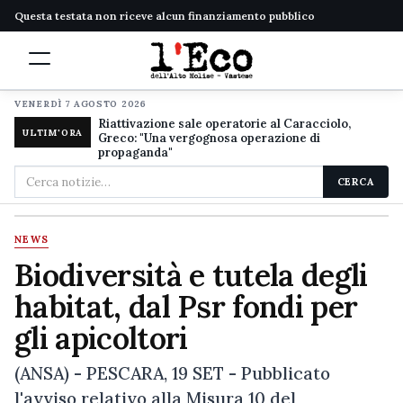
Questa testata non riceve alcun finanziamento pubblico
VENERDÌ 7 AGOSTO 2026
Riattivazione sale operatorie al Caracciolo,
ULTIM'ORA
Greco: "Una vergognosa operazione di
propaganda"
Cerca
CERCA
nel
sito
NEWS
Biodiversità e tutela degli
habitat, dal Psr fondi per
gli apicoltori
(ANSA) - PESCARA, 19 SET - Pubblicato
l'avviso relativo alla Misura 10 del