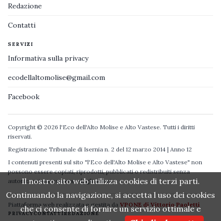
Redazione
Contatti
SERVIZI
Informativa sulla privacy
ecodellaltomolise@gmail.com
Facebook
Copyright © 2026 l'Eco dell'Alto Molise e Alto Vastese. Tutti i diritti
riservati.
Registrazione Tribunale di Isernia n. 2 del 12 marzo 2014 | Anno 12
I contenuti presenti sul sito "l'Eco dell'Alto Molise e Alto Vastese" non
possono essere copiati, riprodotti, pubblicati o redistribuiti senza
Il nostro sito web utilizza cookies di terzi parti.
autorizzazione espressa degli autori.
Continuando la navigazione, si accetta l uso dei cookies
Piattaforma web realizzata e gestita da
VPONE di Vittorio Paoletti
che ci consente di fornire un servizio ottimale e
PRIVACY
CONTATTI
REDAZIONE