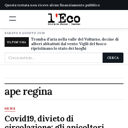
Questa testata non riceve alcun finanziamento pubblico
SABATO 8 AGOSTO 2026
Tromba d'aria nella valle del Volturno, decine di
ULTIM'ORA
alberi abbattuti dal vento: Vigili del fuoco
ripristinano lo stato dei luoghi
Cerca
CERCA
nel
sito
ape regina
NEWS
Covid19, divieto di
circolazione: gli apicoltori