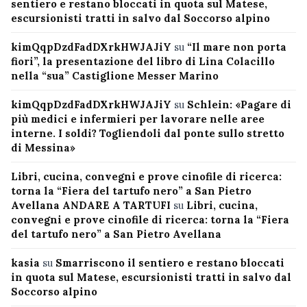
sentiero e restano bloccati in quota sul Matese,
escursionisti tratti in salvo dal Soccorso alpino
kimQqpDzdFadDXrkHWJAJiY
su
“Il mare non porta
fiori”, la presentazione del libro di Lina Colacillo
nella “sua” Castiglione Messer Marino
kimQqpDzdFadDXrkHWJAJiY
su
Schlein: «Pagare di
più medici e infermieri per lavorare nelle aree
interne. I soldi? Togliendoli dal ponte sullo stretto
di Messina»
Libri, cucina, convegni e prove cinofile di ricerca:
torna la “Fiera del tartufo nero” a San Pietro
Avellana ANDARE A TARTUFI
su
Libri, cucina,
convegni e prove cinofile di ricerca: torna la “Fiera
del tartufo nero” a San Pietro Avellana
kasia
su
Smarriscono il sentiero e restano bloccati
in quota sul Matese, escursionisti tratti in salvo dal
Soccorso alpino