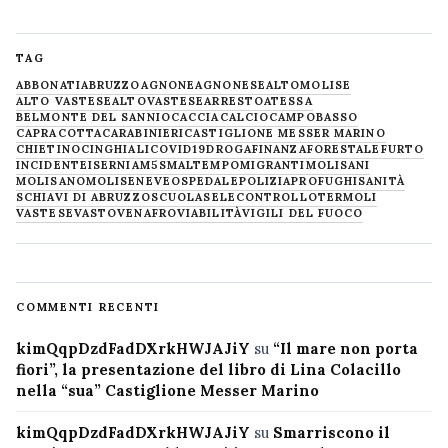
TAG
ABBONATI
ABRUZZO
AGNONE
AGNONESE
ALTOMOLISE
ALTO VASTESE
ALTOVASTESE
ARRESTO
ATESSA
BELMONTE DEL SANNIO
CACCIA
CALCIO
CAMPOBASSO
CAPRACOTTA
CARABINIERI
CASTIGLIONE MESSER MARINO
CHIETINO
CINGHIALI
COVID19
DROGA
FINANZA
FORESTALE
FURTO
INCIDENTE
ISERNIA
M5S
MALTEMPO
MIGRANTI
MOLISANI
MOLISANO
MOLISE
NEVE
OSPEDALE
POLIZIA
PROFUGHI
SANITÀ
SCHIAVI DI ABRUZZO
SCUOLA
SELECONTROLLO
TERMOLI
VASTESE
VASTO
VENAFRO
VIABILITÀ
VIGILI DEL FUOCO
COMMENTI RECENTI
kimQqpDzdFadDXrkHWJAJiY
su
“Il mare non porta
fiori”, la presentazione del libro di Lina Colacillo
nella “sua” Castiglione Messer Marino
kimQqpDzdFadDXrkHWJAJiY
su
Smarriscono il