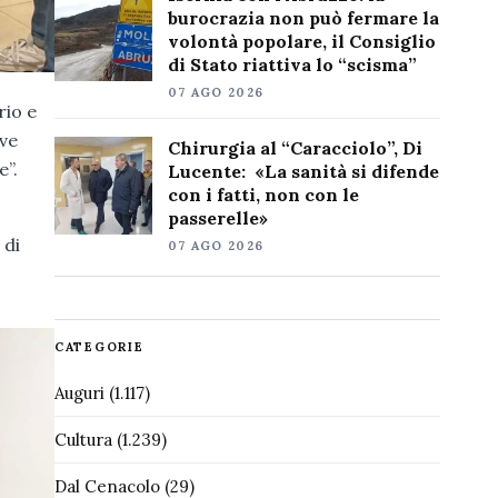
burocrazia non può fermare la
volontà popolare, il Consiglio
di Stato riattiva lo “scisma”
07 AGO 2026
rio e
ove
Chirurgia al “Caracciolo”, Di
e”.
Lucente: «La sanità si difende
con i fatti, non con le
passerelle»
 di
07 AGO 2026
CATEGORIE
Auguri
(1.117)
Cultura
(1.239)
Dal Cenacolo
(29)