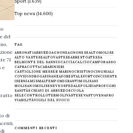
Sport
(1.639)
Top news
(14.600)
io
e del
ano,
TAG
izione
ABBONATI
ABRUZZO
AGNONE
AGNONESE
ALTOMOLISE
ALTO VASTESE
ALTOVASTESE
ARRESTO
ATESSA
te 71
BELMONTE DEL SANNIO
CACCIA
CALCIO
CAMPOBASSO
s e
CAPRACOTTA
CARABINIERI
CASTIGLIONE MESSER MARINO
CHIETINO
CINGHIALI
COVID19
DROGA
FINANZA
FORESTALE
FURTO
INCIDENTE
ISERNIA
M5S
MALTEMPO
MIGRANTI
MOLISANI
MOLISANO
MOLISE
NEVE
OSPEDALE
POLIZIA
PROFUGHI
SANITÀ
SCHIAVI DI ABRUZZO
SCUOLA
tratto
SELECONTROLLO
TERMOLI
VASTESE
VASTO
VENAFRO
VIABILITÀ
VIGILI DEL FUOCO
to di
acenti,
COMMENTI RECENTI
di