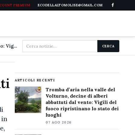
CCOUNT PREMIUM
ECODELLALTOMOLISE@GMAIL.COM
Cerca
Tromba d'aria nella valle del Volturno, decine di alberi abbattuti dal vento: Vigili del fuoco ripristinano lo stato dei luoghi
CERCA
nel
sito
ti
ARTICOLI RECENTI
Tromba d’aria nella valle del
Volturno, decine di alberi
abbattuti dal vento: Vigili del
di
fuoco ripristinano lo stato dei
luoghi
 in
07 AGO 2026
e,