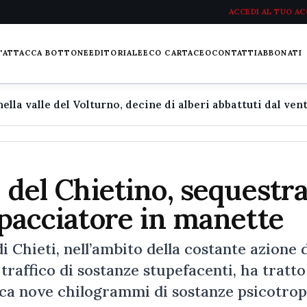
ACCEDI AL TUO A
L'ATTACCA BOTTONE
EDITORIALE
ECO CARTACEO
CONTATTI
ABBONATI
e del Chietino, sequestra
spacciatore in manette
i Chieti, nell’ambito della costante azione 
 traffico di sostanze stupefacenti, ha tratto
rca nove chilogrammi di sostanze psicotrop