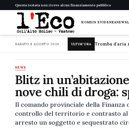
Questa testata non riceve alcun finanziamento pubblico
HOME
IN EVIDENZA
NEWS
SABATO 8 AGOSTO 2026
ULTIM'ORA
NEWS
Blitz in un’abitazion
nove chili di droga: 
Il comando provinciale della Finanza d
controllo del territorio e contrasto al
arresto un soggetto e sequestrato ci