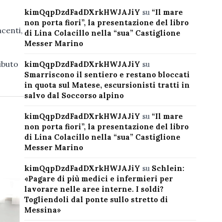
kimQqpDzdFadDXrkHWJAJiY
su
“Il mare
non porta fiori”, la presentazione del libro
acenti,
di Lina Colacillo nella “sua” Castiglione
Messer Marino
ributo
kimQqpDzdFadDXrkHWJAJiY
su
Smarriscono il sentiero e restano bloccati
in quota sul Matese, escursionisti tratti in
salvo dal Soccorso alpino
kimQqpDzdFadDXrkHWJAJiY
su
“Il mare
non porta fiori”, la presentazione del libro
di Lina Colacillo nella “sua” Castiglione
Messer Marino
kimQqpDzdFadDXrkHWJAJiY
su
Schlein:
«Pagare di più medici e infermieri per
lavorare nelle aree interne. I soldi?
Togliendoli dal ponte sullo stretto di
Messina»