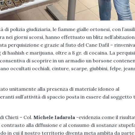
tà di polizia giudiziaria, le fiamme gialle ortonesi, con l’ausil
ra nei giorni scorsi, hanno effettuato un blitz nell’abitazion
ta perquisizione e grazie al fiuto del Cane Dafil – rinveniv
g di hashish e marijuana, oltre a 8 gr. di cocaina. La perquis
, consentiva di scoprire in un armadio un borsone contenen
no occultati occhiali, cinture, scarpe, giubbini, felpe, jean
ato unitamente alla presenza di materiale idoneo al
anti sull’attività di spaccio posta in essere dal soggetto 
i Chieti – Col.
Michele Iadarola
-evidenzia come il risulta
 contrasto alla diffusione e al consumo di sostanze stupef
do in cui il nostro territorio diventa meta ambita da parte 