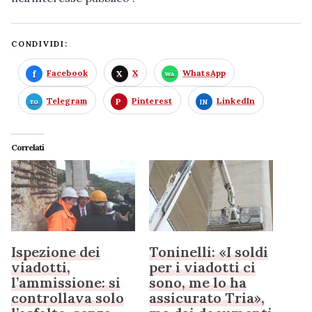
CONDIVIDI:
Facebook
X
WhatsApp
Telegram
Pinterest
LinkedIn
Correlati
Ispezione dei
Toninelli: «I soldi
viadotti,
per i viadotti ci
l’ammissione: si
sono, me lo ha
controllava solo
assicurato Tria»,