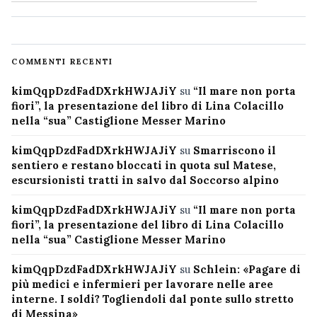
COMMENTI RECENTI
kimQqpDzdFadDXrkHWJAJiY
su
“Il mare non porta
fiori”, la presentazione del libro di Lina Colacillo
nella “sua” Castiglione Messer Marino
kimQqpDzdFadDXrkHWJAJiY
su
Smarriscono il
sentiero e restano bloccati in quota sul Matese,
escursionisti tratti in salvo dal Soccorso alpino
kimQqpDzdFadDXrkHWJAJiY
su
“Il mare non porta
fiori”, la presentazione del libro di Lina Colacillo
nella “sua” Castiglione Messer Marino
kimQqpDzdFadDXrkHWJAJiY
su
Schlein: «Pagare di
più medici e infermieri per lavorare nelle aree
interne. I soldi? Togliendoli dal ponte sullo stretto
di Messina»