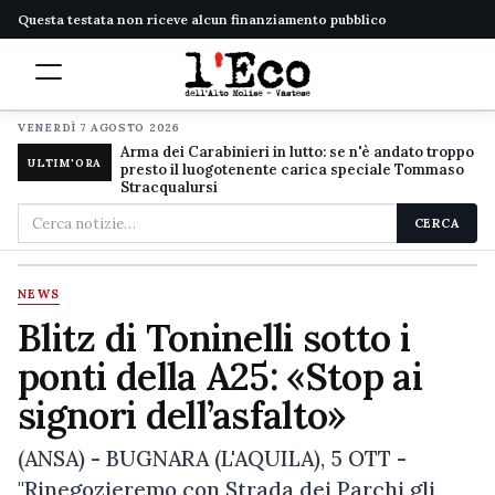
Questa testata non riceve alcun finanziamento pubblico
VENERDÌ 7 AGOSTO 2026
Arma dei Carabinieri in lutto: se n'è andato troppo
ULTIM'ORA
presto il luogotenente carica speciale Tommaso
Stracqualursi
Cerca
CERCA
nel
sito
NEWS
Blitz di Toninelli sotto i
ponti della A25: «Stop ai
signori dell’asfalto»
(ANSA) - BUGNARA (L'AQUILA), 5 OTT -
"Rinegozieremo con Strada dei Parchi gli