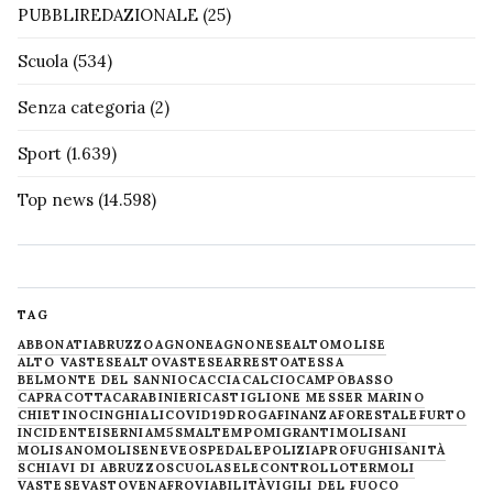
PUBBLIREDAZIONALE
(25)
Scuola
(534)
Senza categoria
(2)
Sport
(1.639)
Top news
(14.598)
TAG
ABBONATI
ABRUZZO
AGNONE
AGNONESE
ALTOMOLISE
ALTO VASTESE
ALTOVASTESE
ARRESTO
ATESSA
BELMONTE DEL SANNIO
CACCIA
CALCIO
CAMPOBASSO
CAPRACOTTA
CARABINIERI
CASTIGLIONE MESSER MARINO
CHIETINO
CINGHIALI
COVID19
DROGA
FINANZA
FORESTALE
FURTO
INCIDENTE
ISERNIA
M5S
MALTEMPO
MIGRANTI
MOLISANI
MOLISANO
MOLISE
NEVE
OSPEDALE
POLIZIA
PROFUGHI
SANITÀ
SCHIAVI DI ABRUZZO
SCUOLA
SELECONTROLLO
TERMOLI
VASTESE
VASTO
VENAFRO
VIABILITÀ
VIGILI DEL FUOCO