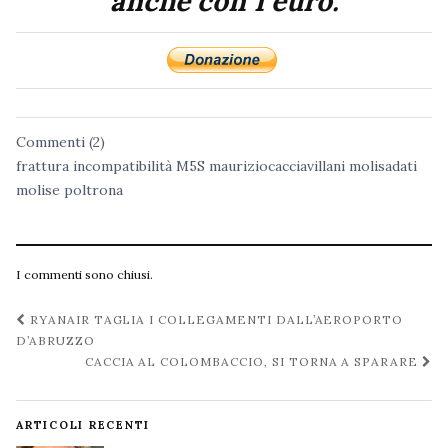
anche con 1 euro.
Commenti (2)
frattura
incompatibilità
M5S
mauriziocacciavillani
molisadati
molise
poltrona
I commenti sono chiusi.
Navigazione
RYANAIR TAGLIA I COLLEGAMENTI DALL’AEROPORTO
post
D’ABRUZZO
CACCIA AL COLOMBACCIO, SI TORNA A SPARARE
ARTICOLI RECENTI