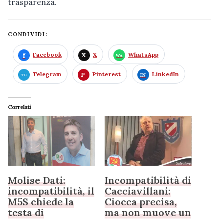
trasparenza.
CONDIVIDI:
Facebook
X
WhatsApp
Telegram
Pinterest
LinkedIn
Correlati
Molise Dati:
Incompatibilità di
incompatibilità, il
Cacciavillani:
M5S chiede la
Ciocca precisa,
testa di
ma non muove un