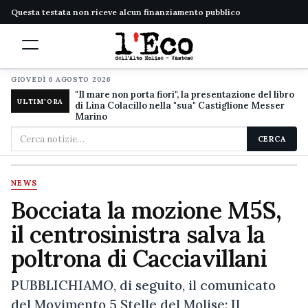
Questa testata non riceve alcun finanziamento pubblico
GIOVEDÌ 6 AGOSTO 2026
"Il mare non porta fiori", la presentazione del libro
ULTIM'ORA
di Lina Colacillo nella "sua" Castiglione Messer
Marino
Cerca
CERCA
nel
sito
NEWS
Bocciata la mozione M5S,
il centrosinistra salva la
poltrona di Cacciavillani
PUBBLICHIAMO, di seguito, il comunicato
del Movimento 5 Stelle del Molise: Il