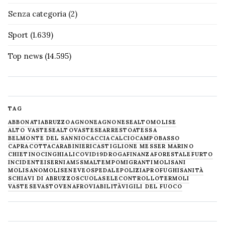
Senza categoria
(2)
Sport
(1.639)
Top news
(14.595)
TAG
ABBONATI
ABRUZZO
AGNONE
AGNONESE
ALTOMOLISE
ALTO VASTESE
ALTOVASTESE
ARRESTO
ATESSA
BELMONTE DEL SANNIO
CACCIA
CALCIO
CAMPOBASSO
CAPRACOTTA
CARABINIERI
CASTIGLIONE MESSER MARINO
CHIETINO
CINGHIALI
COVID19
DROGA
FINANZA
FORESTALE
FURTO
INCIDENTE
ISERNIA
M5S
MALTEMPO
MIGRANTI
MOLISANI
MOLISANO
MOLISE
NEVE
OSPEDALE
POLIZIA
PROFUGHI
SANITÀ
SCHIAVI DI ABRUZZO
SCUOLA
SELECONTROLLO
TERMOLI
VASTESE
VASTO
VENAFRO
VIABILITÀ
VIGILI DEL FUOCO