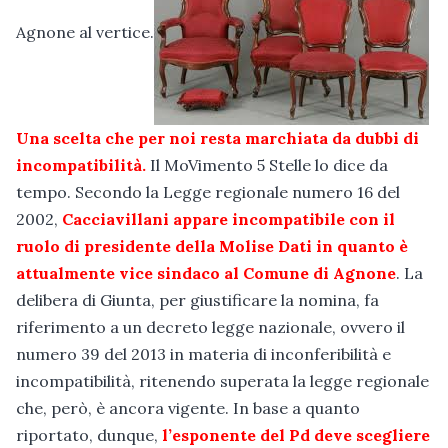
Agnone al vertice.
Una scelta che per noi resta marchiata da dubbi di
incompatibilità.
Il MoVimento 5 Stelle lo dice da
tempo. Secondo la Legge regionale numero 16 del
2002,
Cacciavillani appare incompatibile con il
ruolo di presidente della Molise Dati in quanto è
attualmente vice sindaco al Comune di Agnone
. La
delibera di Giunta, per giustificare la nomina, fa
riferimento a un decreto legge nazionale, ovvero il
numero 39 del 2013 in materia di inconferibilità e
incompatibilità, ritenendo superata la legge regionale
che, però, è ancora vigente. In base a quanto
riportato, dunque,
l’esponente del Pd deve scegliere