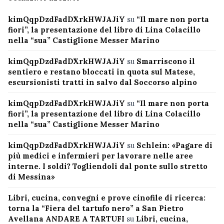
kimQqpDzdFadDXrkHWJAJiY
su
“Il mare non porta
fiori”, la presentazione del libro di Lina Colacillo
nella “sua” Castiglione Messer Marino
kimQqpDzdFadDXrkHWJAJiY
su
Smarriscono il
sentiero e restano bloccati in quota sul Matese,
escursionisti tratti in salvo dal Soccorso alpino
kimQqpDzdFadDXrkHWJAJiY
su
“Il mare non porta
fiori”, la presentazione del libro di Lina Colacillo
nella “sua” Castiglione Messer Marino
kimQqpDzdFadDXrkHWJAJiY
su
Schlein: «Pagare di
più medici e infermieri per lavorare nelle aree
interne. I soldi? Togliendoli dal ponte sullo stretto
di Messina»
Libri, cucina, convegni e prove cinofile di ricerca:
torna la “Fiera del tartufo nero” a San Pietro
Avellana ANDARE A TARTUFI
su
Libri, cucina,