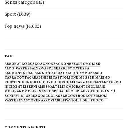
Senza categoria
(2)
Sport
(1.639)
Top news
(14.602)
TAG
ABBONATI
ABRUZZO
AGNONE
AGNONESE
ALTOMOLISE
ALTO VASTESE
ALTOVASTESE
ARRESTO
ATESSA
BELMONTE DEL SANNIO
CACCIA
CALCIO
CAMPOBASSO
CAPRACOTTA
CARABINIERI
CASTIGLIONE MESSER MARINO
CHIETINO
CINGHIALI
COVID19
DROGA
FINANZA
FORESTALE
FURTO
INCIDENTE
ISERNIA
M5S
MALTEMPO
MIGRANTI
MOLISANI
MOLISANO
MOLISE
NEVE
OSPEDALE
POLIZIA
PROFUGHI
SANITÀ
SCHIAVI DI ABRUZZO
SCUOLA
SELECONTROLLO
TERMOLI
VASTESE
VASTO
VENAFRO
VIABILITÀ
VIGILI DEL FUOCO
COMMENTI RECENTI