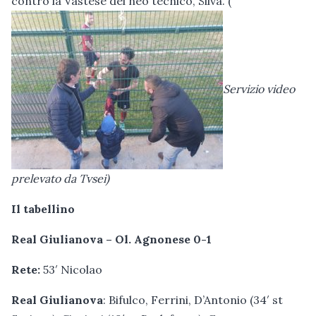
contro la Vastese del neo tecnico, Silva. (
Servizio video
prelevato da Tvsei)
Il tabellino
Real Giulianova – Ol. Agnonese 0-1
Rete:
53′ Nicolao
Real Giulianova
: Bifulco, Ferrini, D’Antonio (34′ st