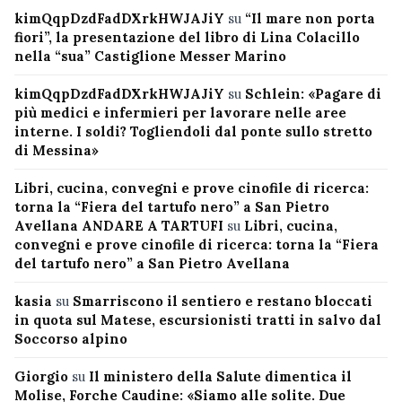
kimQqpDzdFadDXrkHWJAJiY
su
“Il mare non porta
fiori”, la presentazione del libro di Lina Colacillo
nella “sua” Castiglione Messer Marino
kimQqpDzdFadDXrkHWJAJiY
su
Schlein: «Pagare di
più medici e infermieri per lavorare nelle aree
interne. I soldi? Togliendoli dal ponte sullo stretto
di Messina»
Libri, cucina, convegni e prove cinofile di ricerca:
torna la “Fiera del tartufo nero” a San Pietro
Avellana ANDARE A TARTUFI
su
Libri, cucina,
convegni e prove cinofile di ricerca: torna la “Fiera
del tartufo nero” a San Pietro Avellana
kasia
su
Smarriscono il sentiero e restano bloccati
in quota sul Matese, escursionisti tratti in salvo dal
Soccorso alpino
Giorgio
su
Il ministero della Salute dimentica il
Molise, Forche Caudine: «Siamo alle solite. Due