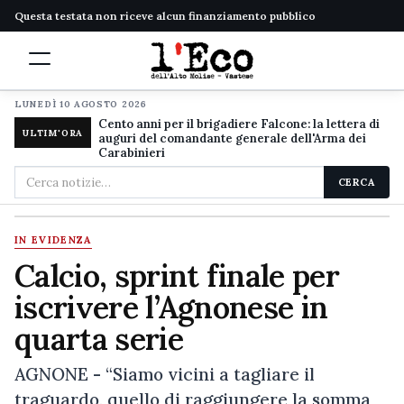
Questa testata non riceve alcun finanziamento pubblico
LUNEDÌ 10 AGOSTO 2026
Cento anni per il brigadiere Falcone: la lettera di
ULTIM'ORA
auguri del comandante generale dell'Arma dei
Carabinieri
Cerca
CERCA
nel
sito
IN EVIDENZA
Calcio, sprint finale per
iscrivere l’Agnonese in
quarta serie
AGNONE - “Siamo vicini a tagliare il
traguardo, quello di raggiungere la somma