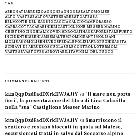
TAG
ABBONATI
ABRUZZO
AGNONE
AGNONESE
ALTOMOLISE
ALTO VASTESE
ALTOVASTESE
ARRESTO
ATESSA
BELMONTE DEL SANNIO
CACCIA
CALCIO
CAMPOBASSO
CAPRACOTTA
CARABINIERI
CASTIGLIONE MESSER MARINO
CHIETINO
CINGHIALI
COVID19
DROGA
FINANZA
FORESTALE
FURTO
INCIDENTE
ISERNIA
M5S
MALTEMPO
MIGRANTI
MOLISANI
MOLISANO
MOLISE
NEVE
OSPEDALE
POLIZIA
PROFUGHI
SANITÀ
SCHIAVI DI ABRUZZO
SCUOLA
SELECONTROLLO
TERMOLI
VASTESE
VASTO
VENAFRO
VIABILITÀ
VIGILI DEL FUOCO
COMMENTI RECENTI
kimQqpDzdFadDXrkHWJAJiY
su
“Il mare non porta
fiori”, la presentazione del libro di Lina Colacillo
nella “sua” Castiglione Messer Marino
kimQqpDzdFadDXrkHWJAJiY
su
Smarriscono il
sentiero e restano bloccati in quota sul Matese,
escursionisti tratti in salvo dal Soccorso alpino