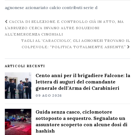
agnonese
azionariato
calcio
contributi
serie d
Navigazione
CACCIA DI SELEZIONE E CONTROLLO GIÀ IN ATTO, MA
post
L’ABRUZZO CERCA INVANO ALTRE SOLUZIONI
ALL’EMERGENZA CINGHIALI
TAGLI AL ‘CARACCIOLO’, GLI AGNONESI TROVANO IL
COLPEVOLE: “POLITICA TOTALMENTE ASSENTE”
ARTICOLI RECENTI
Cento anni per il brigadiere Falcone: la
lettera di auguri del comandante
generale dell’Arma dei Carabinieri
09 AGO 2026
Guida senza casco, ciclomotore
sottoposto a sequestro. Segnalato un
assuntore scoperto con alcune dosi di
hashish