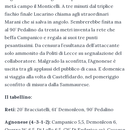
metà campo il Monticelli. A tre minuti dal triplice
fischio finale Lucarino chiama agli straordinari
Marani che si salva in angolo. Sembrerebbe finita ma
al 90’ Pedalino da trenta metri inventa la rete che
beffa Campanico e regala ai suoi tre punti
pesantissimi. Da censura l’esultanza dell’attaccante
solo ammonito da Politi di Lecce su segnalazione del
collaboratore. Malgrado la sconfitta, l’Agnonese è
uscita tra gli applausi del pubblico di casa. E domenica
si viaggia alla volta di Castelfidardo, nel pomeriggio
sconfitto di misura dalla Sammaurese.
Il tabellino:
Reti:
20’ Bracciatelli, 61’ Demonleon, 90’ Pedalino
Agnonese (4-3-1-2):
Campanico 5,5, Demonleon 6,
Guerra W. 6,5, Di Lollo 6,5, (76’ Di Federico sv), Cassese