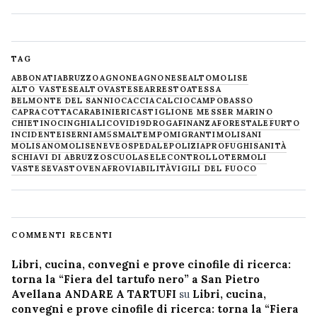
TAG
ABBONATI
ABRUZZO
AGNONE
AGNONESE
ALTOMOLISE
ALTO VASTESE
ALTOVASTESE
ARRESTO
ATESSA
BELMONTE DEL SANNIO
CACCIA
CALCIO
CAMPOBASSO
CAPRACOTTA
CARABINIERI
CASTIGLIONE MESSER MARINO
CHIETINO
CINGHIALI
COVID19
DROGA
FINANZA
FORESTALE
FURTO
INCIDENTE
ISERNIA
M5S
MALTEMPO
MIGRANTI
MOLISANI
MOLISANO
MOLISE
NEVE
OSPEDALE
POLIZIA
PROFUGHI
SANITÀ
SCHIAVI DI ABRUZZO
SCUOLA
SELECONTROLLO
TERMOLI
VASTESE
VASTO
VENAFRO
VIABILITÀ
VIGILI DEL FUOCO
COMMENTI RECENTI
Libri, cucina, convegni e prove cinofile di ricerca:
torna la “Fiera del tartufo nero” a San Pietro
Avellana ANDARE A TARTUFI
su
Libri, cucina,
convegni e prove cinofile di ricerca: torna la “Fiera