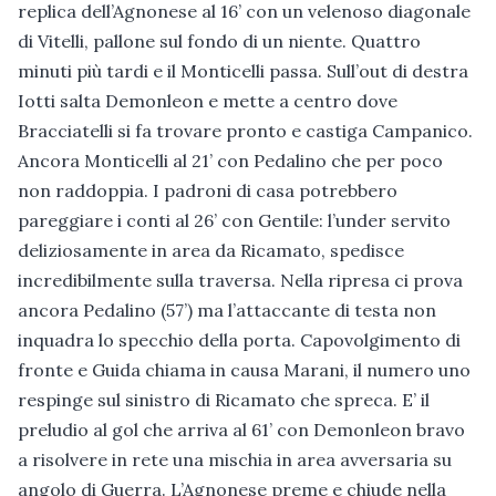
replica dell’Agnonese al 16’ con un velenoso diagonale
di Vitelli, pallone sul fondo di un niente. Quattro
minuti più tardi e il Monticelli passa. Sull’out di destra
Iotti salta Demonleon e mette a centro dove
Bracciatelli si fa trovare pronto e castiga Campanico.
Ancora Monticelli al 21’ con Pedalino che per poco
non raddoppia. I padroni di casa potrebbero
pareggiare i conti al 26’ con Gentile: l’under servito
deliziosamente in area da Ricamato, spedisce
incredibilmente sulla traversa. Nella ripresa ci prova
ancora Pedalino (57’) ma l’attaccante di testa non
inquadra lo specchio della porta. Capovolgimento di
fronte e Guida chiama in causa Marani, il numero uno
respinge sul sinistro di Ricamato che spreca. E’ il
preludio al gol che arriva al 61’ con Demonleon bravo
a risolvere in rete una mischia in area avversaria su
angolo di Guerra. L’Agnonese preme e chiude nella