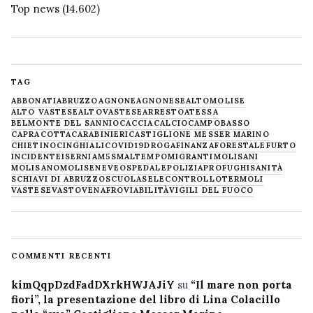
Top news
(14.602)
TAG
ABBONATI
ABRUZZO
AGNONE
AGNONESE
ALTOMOLISE
ALTO VASTESE
ALTOVASTESE
ARRESTO
ATESSA
BELMONTE DEL SANNIO
CACCIA
CALCIO
CAMPOBASSO
CAPRACOTTA
CARABINIERI
CASTIGLIONE MESSER MARINO
CHIETINO
CINGHIALI
COVID19
DROGA
FINANZA
FORESTALE
FURTO
INCIDENTE
ISERNIA
M5S
MALTEMPO
MIGRANTI
MOLISANI
MOLISANO
MOLISE
NEVE
OSPEDALE
POLIZIA
PROFUGHI
SANITÀ
SCHIAVI DI ABRUZZO
SCUOLA
SELECONTROLLO
TERMOLI
VASTESE
VASTO
VENAFRO
VIABILITÀ
VIGILI DEL FUOCO
COMMENTI RECENTI
kimQqpDzdFadDXrkHWJAJiY
su
“Il mare non porta
fiori”, la presentazione del libro di Lina Colacillo