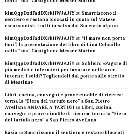
nella “sua” Castiglione Messer Marino
kimQqpDzdFadDXrkHWJAJiY
su
Smarriscono il
sentiero e restano bloccati in quota sul Matese,
escursionisti tratti in salvo dal Soccorso alpino
kimQqpDzdFadDXrkHWJAJiY
su
“Il mare non porta
fiori”, la presentazione del libro di Lina Colacillo
nella “sua” Castiglione Messer Marino
kimQqpDzdFadDXrkHWJAJiY
su
Schlein: «Pagare di
più medici e infermieri per lavorare nelle aree
interne. I soldi? Togliendoli dal ponte sullo stretto
di Messina»
Libri, cucina, convegni e prove cinofile di ricerca:
torna la “Fiera del tartufo nero” a San Pietro
Avellana ANDARE A TARTUFI
su
Libri, cucina,
convegni e prove cinofile di ricerca: torna la “Fiera
del tartufo nero” a San Pietro Avellana
kasia
su
Smarriscono il sentiero e restano bloccati