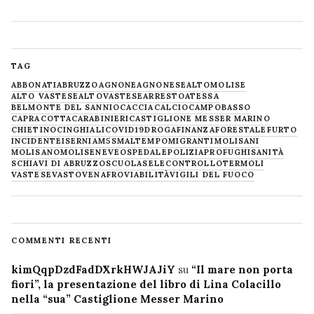
TAG
ABBONATI
ABRUZZO
AGNONE
AGNONESE
ALTOMOLISE
ALTO VASTESE
ALTOVASTESE
ARRESTO
ATESSA
BELMONTE DEL SANNIO
CACCIA
CALCIO
CAMPOBASSO
CAPRACOTTA
CARABINIERI
CASTIGLIONE MESSER MARINO
CHIETINO
CINGHIALI
COVID19
DROGA
FINANZA
FORESTALE
FURTO
INCIDENTE
ISERNIA
M5S
MALTEMPO
MIGRANTI
MOLISANI
MOLISANO
MOLISE
NEVE
OSPEDALE
POLIZIA
PROFUGHI
SANITÀ
SCHIAVI DI ABRUZZO
SCUOLA
SELECONTROLLO
TERMOLI
VASTESE
VASTO
VENAFRO
VIABILITÀ
VIGILI DEL FUOCO
COMMENTI RECENTI
kimQqpDzdFadDXrkHWJAJiY
su
“Il mare non porta
fiori”, la presentazione del libro di Lina Colacillo
nella “sua” Castiglione Messer Marino