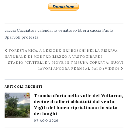
caccia
Cacciatori
calendario venatorio
libera caccia
Paolo
Sparvoli
protesta
Navigazione
FORESTAMICA, A LEZIONE NEI BOSCHI NELLA RISERVA
post
NATURALE DI MONTEDIMEZZO A VASTOGIRARDI
STADIO “CIVITELLE”, PIOVE IN TRIBUNA COPERTA: NUOVI
LAVORI ANCORA FERMI AL PALO (VIDEO)
ARTICOLI RECENTI
Tromba d’aria nella valle del Volturno,
decine di alberi abbattuti dal vento:
Vigili del fuoco ripristinano lo stato
dei luoghi
07 AGO 2026