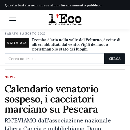
Questa testata non riceve alcun finanziamento pubblico
SABATO 8 AGOSTO 2026
Tromba d'aria nella valle del Volturno, decine di
ULTIM'ORA
alberi abbattuti dal vento: Vigili del fuoco
ripristinano lo stato dei luoghi
Cerca
CERCA
nel
sito
NEWS
Calendario venatorio
sospeso, i cacciatori
marciano su Pescara
RICEVIAMO dall'associazione nazionale
Libera Caccia e pubblichiamo: Dopo