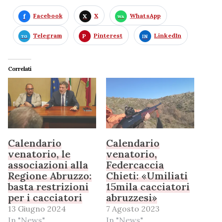
Facebook
X
WhatsApp
Telegram
Pinterest
LinkedIn
Correlati
Calendario
Calendario
venatorio, le
venatorio,
associazioni alla
Federcaccia
Regione Abruzzo:
Chieti: «Umiliati
basta restrizioni
15mila cacciatori
per i cacciatori
abruzzesi»
13 Giugno 2024
7 Agosto 2023
In "News"
In "News"