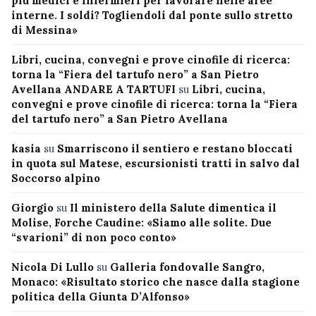
più medici e infermieri per lavorare nelle aree
interne. I soldi? Togliendoli dal ponte sullo stretto
di Messina»
Libri, cucina, convegni e prove cinofile di ricerca:
torna la “Fiera del tartufo nero” a San Pietro
Avellana ANDARE A TARTUFI
su
Libri, cucina,
convegni e prove cinofile di ricerca: torna la “Fiera
del tartufo nero” a San Pietro Avellana
kasia
su
Smarriscono il sentiero e restano bloccati
in quota sul Matese, escursionisti tratti in salvo dal
Soccorso alpino
Giorgio
su
Il ministero della Salute dimentica il
Molise, Forche Caudine: «Siamo alle solite. Due
“svarioni” di non poco conto»
Nicola Di Lullo
su
Galleria fondovalle Sangro,
Monaco: «Risultato storico che nasce dalla stagione
politica della Giunta D’Alfonso»