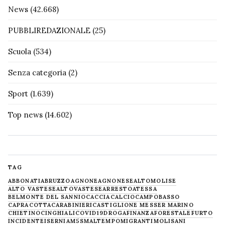
News
(42.668)
PUBBLIREDAZIONALE
(25)
Scuola
(534)
Senza categoria
(2)
Sport
(1.639)
Top news
(14.602)
TAG
ABBONATI
ABRUZZO
AGNONE
AGNONESE
ALTOMOLISE
ALTO VASTESE
ALTOVASTESE
ARRESTO
ATESSA
BELMONTE DEL SANNIO
CACCIA
CALCIO
CAMPOBASSO
CAPRACOTTA
CARABINIERI
CASTIGLIONE MESSER MARINO
CHIETINO
CINGHIALI
COVID19
DROGA
FINANZA
FORESTALE
FURTO
INCIDENTE
ISERNIA
M5S
MALTEMPO
MIGRANTI
MOLISANI