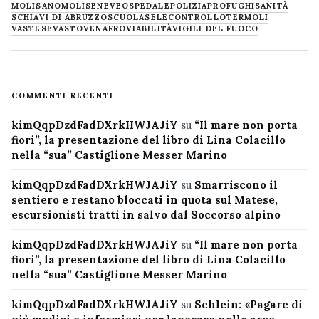
MOLISANO
MOLISE
NEVE
OSPEDALE
POLIZIA
PROFUGHI
SANITÀ
SCHIAVI DI ABRUZZO
SCUOLA
SELECONTROLLO
TERMOLI
VASTESE
VASTO
VENAFRO
VIABILITÀ
VIGILI DEL FUOCO
COMMENTI RECENTI
kimQqpDzdFadDXrkHWJAJiY
su
“Il mare non porta
fiori”, la presentazione del libro di Lina Colacillo
nella “sua” Castiglione Messer Marino
kimQqpDzdFadDXrkHWJAJiY
su
Smarriscono il
sentiero e restano bloccati in quota sul Matese,
escursionisti tratti in salvo dal Soccorso alpino
kimQqpDzdFadDXrkHWJAJiY
su
“Il mare non porta
fiori”, la presentazione del libro di Lina Colacillo
nella “sua” Castiglione Messer Marino
kimQqpDzdFadDXrkHWJAJiY
su
Schlein: «Pagare di