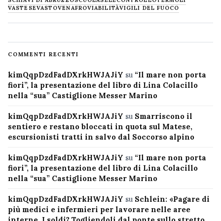
SCHIAVI DI ABRUZZO
SCUOLA
SELECONTROLLO
TERMOLI
VASTESE
VASTO
VENAFRO
VIABILITÀ
VIGILI DEL FUOCO
COMMENTI RECENTI
kimQqpDzdFadDXrkHWJAJiY
su
“Il mare non porta
fiori”, la presentazione del libro di Lina Colacillo
nella “sua” Castiglione Messer Marino
kimQqpDzdFadDXrkHWJAJiY
su
Smarriscono il
sentiero e restano bloccati in quota sul Matese,
escursionisti tratti in salvo dal Soccorso alpino
kimQqpDzdFadDXrkHWJAJiY
su
“Il mare non porta
fiori”, la presentazione del libro di Lina Colacillo
nella “sua” Castiglione Messer Marino
kimQqpDzdFadDXrkHWJAJiY
su
Schlein: «Pagare di
più medici e infermieri per lavorare nelle aree
interne. I soldi? Togliendoli dal ponte sullo stretto