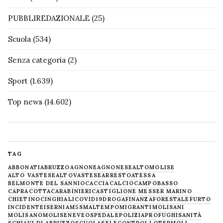
PUBBLIREDAZIONALE
(25)
Scuola
(534)
Senza categoria
(2)
Sport
(1.639)
Top news
(14.602)
TAG
ABBONATI
ABRUZZO
AGNONE
AGNONESE
ALTOMOLISE
ALTO VASTESE
ALTOVASTESE
ARRESTO
ATESSA
BELMONTE DEL SANNIO
CACCIA
CALCIO
CAMPOBASSO
CAPRACOTTA
CARABINIERI
CASTIGLIONE MESSER MARINO
CHIETINO
CINGHIALI
COVID19
DROGA
FINANZA
FORESTALE
FURTO
INCIDENTE
ISERNIA
M5S
MALTEMPO
MIGRANTI
MOLISANI
MOLISANO
MOLISE
NEVE
OSPEDALE
POLIZIA
PROFUGHI
SANITÀ