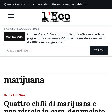
Questa testata non riceve alcun finanziamento pubblico
SABATO 8 AGOSTO 2026
Chirurgia al "Caracciolo", Greco: «Servirà solo a
ULTIM'ORA
pagare prestazioni aggiuntive a medici con turni
da 800 euro al giorno»
Cerca
CERCA
nel
sito
marijuana
IN EVIDENZA
Quattro chili di marijuana e
una pistola in casa, denunciato