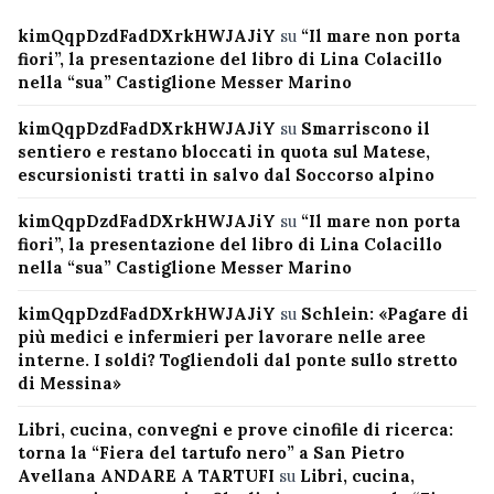
kimQqpDzdFadDXrkHWJAJiY
su
“Il mare non porta
fiori”, la presentazione del libro di Lina Colacillo
nella “sua” Castiglione Messer Marino
kimQqpDzdFadDXrkHWJAJiY
su
Smarriscono il
sentiero e restano bloccati in quota sul Matese,
escursionisti tratti in salvo dal Soccorso alpino
kimQqpDzdFadDXrkHWJAJiY
su
“Il mare non porta
fiori”, la presentazione del libro di Lina Colacillo
nella “sua” Castiglione Messer Marino
kimQqpDzdFadDXrkHWJAJiY
su
Schlein: «Pagare di
più medici e infermieri per lavorare nelle aree
interne. I soldi? Togliendoli dal ponte sullo stretto
di Messina»
Libri, cucina, convegni e prove cinofile di ricerca:
torna la “Fiera del tartufo nero” a San Pietro
Avellana ANDARE A TARTUFI
su
Libri, cucina,