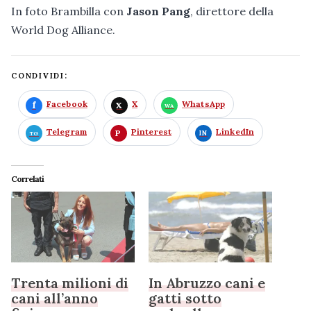
In foto Brambilla con
Jason Pang
, direttore della
World Dog Alliance.
CONDIVIDI:
Facebook
X
WhatsApp
Telegram
Pinterest
LinkedIn
Correlati
Trenta milioni di
In Abruzzo cani e
cani all’anno
gatti sotto