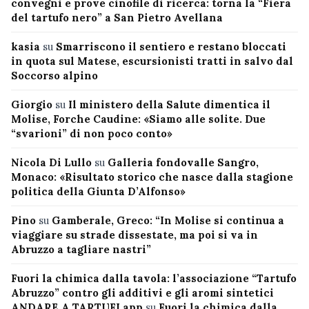
convegni e prove cinofile di ricerca: torna la “Fiera
del tartufo nero” a San Pietro Avellana
kasia
su
Smarriscono il sentiero e restano bloccati
in quota sul Matese, escursionisti tratti in salvo dal
Soccorso alpino
Giorgio
su
Il ministero della Salute dimentica il
Molise, Forche Caudine: «Siamo alle solite. Due
“svarioni” di non poco conto»
Nicola Di Lullo
su
Galleria fondovalle Sangro,
Monaco: «Risultato storico che nasce dalla stagione
politica della Giunta D’Alfonso»
Pino
su
Gamberale, Greco: “In Molise si continua a
viaggiare su strade dissestate, ma poi si va in
Abruzzo a tagliare nastri”
Fuori la chimica dalla tavola: l’associazione “Tartufo
Abruzzo” contro gli additivi e gli aromi sintetici
ANDARE A TARTUFI app
su
Fuori la chimica dalla