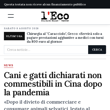
Questa testata non riceve alcun finanziamento pubblico
SABATO 8 AGOSTO 2026
Chirurgia al "Caracciolo", Greco: «Servirà solo a
ULTIM'ORA
pagare prestazioni aggiuntive a medici con turni
da 800 euro al giorno»
Cerca
CERCA
nel
sito
NEWS
Cani e gatti dichiarati non
commestibili in Cina dopo
la pandemia
«Dopo il divieto di commerciare e
consumare animali selvatici, legato al