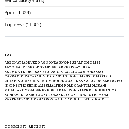
Senza categoria
(2)
Sport
(1.639)
Top news
(14.602)
TAG
ABBONATI
ABRUZZO
AGNONE
AGNONESE
ALTOMOLISE
ALTO VASTESE
ALTOVASTESE
ARRESTO
ATESSA
BELMONTE DEL SANNIO
CACCIA
CALCIO
CAMPOBASSO
CAPRACOTTA
CARABINIERI
CASTIGLIONE MESSER MARINO
CHIETINO
CINGHIALI
COVID19
DROGA
FINANZA
FORESTALE
FURTO
INCIDENTE
ISERNIA
M5S
MALTEMPO
MIGRANTI
MOLISANI
MOLISANO
MOLISE
NEVE
OSPEDALE
POLIZIA
PROFUGHI
SANITÀ
SCHIAVI DI ABRUZZO
SCUOLA
SELECONTROLLO
TERMOLI
VASTESE
VASTO
VENAFRO
VIABILITÀ
VIGILI DEL FUOCO
COMMENTI RECENTI