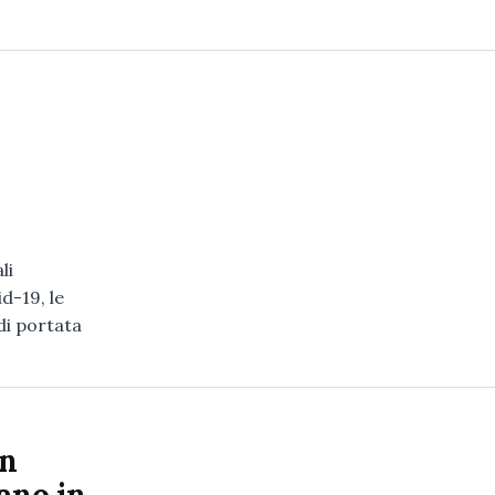
li
d-19, le
di portata
on