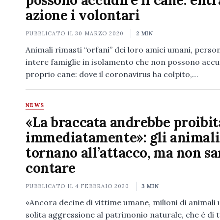
possono accudire il cane: entr
azione i volontari
PUBBLICATO IL
30 MARZO 2020
2 MIN
Animali rimasti “orfani” dei loro amici umani, perso
intere famiglie in isolamento che non possono accud
proprio cane: dove il coronavirus ha colpito,…
NEWS
«La braccata andrebbe proibit
immediatamente»: gli animali
tornano all’attacco, ma non s
contare
PUBBLICATO IL
4 FEBBRAIO 2020
3 MIN
«Ancora decine di vittime umane, milioni di animali u
solita aggressione al patrimonio naturale, che è di tut