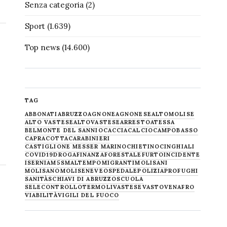
Senza categoria
(2)
Sport
(1.639)
Top news
(14.600)
TAG
ABBONATI
ABRUZZO
AGNONE
AGNONESE
ALTOMOLISE
ALTO VASTESE
ALTOVASTESE
ARRESTO
ATESSA
BELMONTE DEL SANNIO
CACCIA
CALCIO
CAMPOBASSO
CAPRACOTTA
CARABINIERI
CASTIGLIONE MESSER MARINO
CHIETINO
CINGHIALI
COVID19
DROGA
FINANZA
FORESTALE
FURTO
INCIDENTE
ISERNIA
M5S
MALTEMPO
MIGRANTI
MOLISANI
MOLISANO
MOLISE
NEVE
OSPEDALE
POLIZIA
PROFUGHI
SANITÀ
SCHIAVI DI ABRUZZO
SCUOLA
SELECONTROLLO
TERMOLI
VASTESE
VASTO
VENAFRO
VIABILITÀ
VIGILI DEL FUOCO