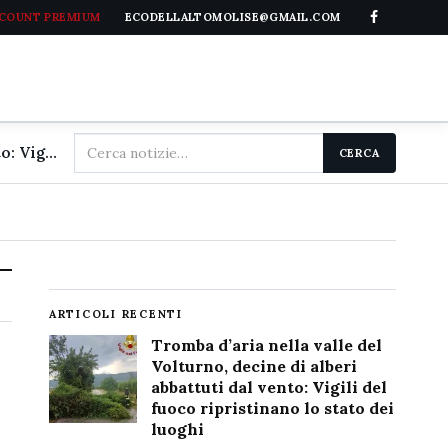
CCOUNT PREMIUM
ECODELLALTOMOLISE@GMAIL.COM
Cerca
Tromba d'aria nella valle del Volturno, decine di alberi abbattuti dal vento: Vigili del fuoco ripristinano lo stato dei luoghi
CERCA
nel
sito
ARTICOLI RECENTI
Tromba d’aria nella valle del
Volturno, decine di alberi
abbattuti dal vento: Vigili del
fuoco ripristinano lo stato dei
luoghi