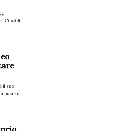
y,
i Cinofili
leo
tare
 il suo
ù uscito:
oprio