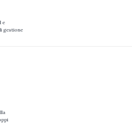
l e
di gestione
lla
oppi