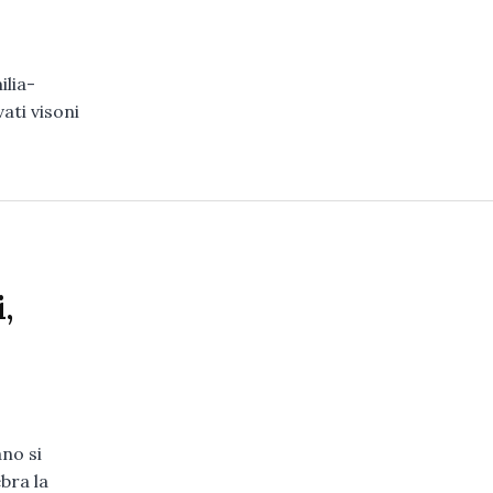
ilia-
ati visoni
,
ano si
bra la