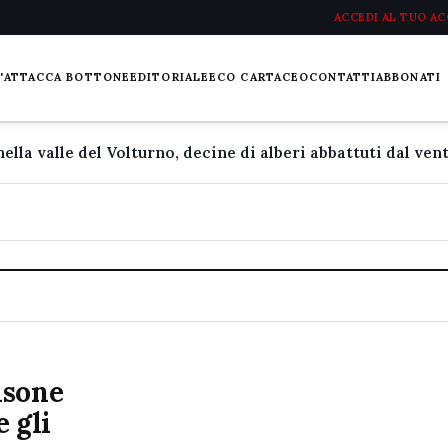
ACCEDI AL TUO A
L'ATTACCA BOTTONE
EDITORIALE
ECO CARTACEO
CONTATTI
ABBONATI
isone
 gli