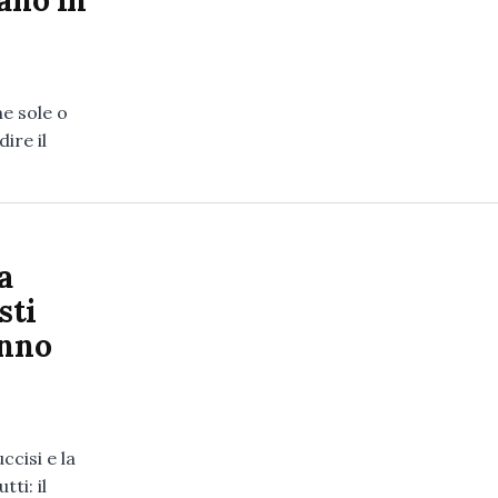
ano in
ne sole o
ire il
a
sti
anno
ccisi e la
ti: il