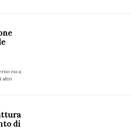
ione
le
verno esca
 altri
attura
nto di