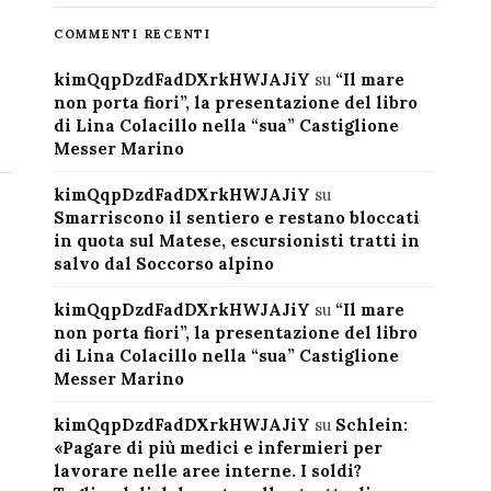
COMMENTI RECENTI
kimQqpDzdFadDXrkHWJAJiY
su
“Il mare
non porta fiori”, la presentazione del libro
di Lina Colacillo nella “sua” Castiglione
Messer Marino
kimQqpDzdFadDXrkHWJAJiY
su
Smarriscono il sentiero e restano bloccati
in quota sul Matese, escursionisti tratti in
salvo dal Soccorso alpino
kimQqpDzdFadDXrkHWJAJiY
su
“Il mare
non porta fiori”, la presentazione del libro
di Lina Colacillo nella “sua” Castiglione
Messer Marino
kimQqpDzdFadDXrkHWJAJiY
su
Schlein:
«Pagare di più medici e infermieri per
lavorare nelle aree interne. I soldi?