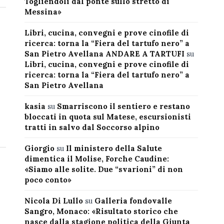
Togliendoli dal ponte sullo stretto di
Messina»
Libri, cucina, convegni e prove cinofile di
ricerca: torna la “Fiera del tartufo nero” a
San Pietro Avellana ANDARE A TARTUFI
su
Libri, cucina, convegni e prove cinofile di
ricerca: torna la “Fiera del tartufo nero” a
San Pietro Avellana
kasia
su
Smarriscono il sentiero e restano
bloccati in quota sul Matese, escursionisti
tratti in salvo dal Soccorso alpino
Giorgio
su
Il ministero della Salute
dimentica il Molise, Forche Caudine:
«Siamo alle solite. Due “svarioni” di non
poco conto»
Nicola Di Lullo
su
Galleria fondovalle
Sangro, Monaco: «Risultato storico che
nasce dalla stagione politica della Giunta