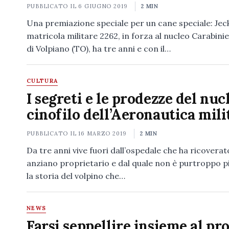
PUBBLICATO IL
6 GIUGNO 2019
2 MIN
Una premiazione speciale per un cane speciale: Jeck
matricola militare 2262, in forza al nucleo Carabinier
di Volpiano (TO), ha tre anni e con il…
CULTURA
I segreti e le prodezze del nuc
cinofilo dell’Aeronautica mili
PUBBLICATO IL
16 MARZO 2019
2 MIN
Da tre anni vive fuori dall’ospedale che ha ricoverato
anziano proprietario e dal quale non è purtroppo pi
la storia del volpino che…
NEWS
Farsi seppellire insieme al pr