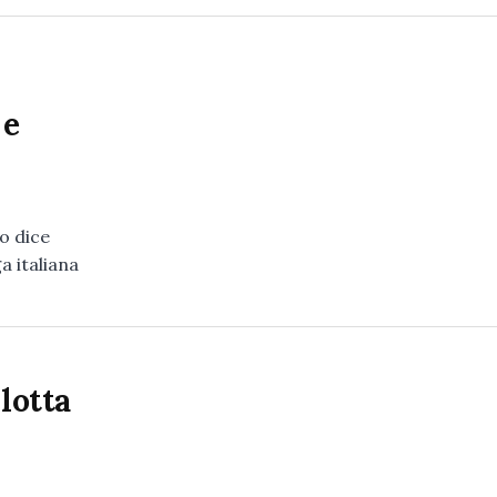
 e
o dice
a italiana
 lotta