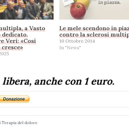
multipla, a Vasto
Le mele scendono in pia
 dedicato.
contro la sclerosi multi
re Verì: «Così
10 Ottobre 2014
e cresce»
In "News"
2025
 libera, anche con 1 euro.
i
Terapia del dolore