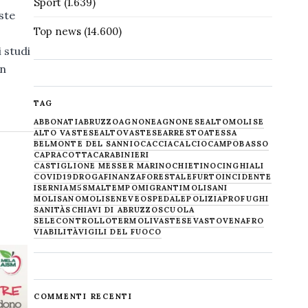
Sport
(1.639)
ste
Top news
(14.600)
 studi
on
TAG
ABBONATI
ABRUZZO
AGNONE
AGNONESE
ALTOMOLISE
ALTO VASTESE
ALTOVASTESE
ARRESTO
ATESSA
BELMONTE DEL SANNIO
CACCIA
CALCIO
CAMPOBASSO
CAPRACOTTA
CARABINIERI
CASTIGLIONE MESSER MARINO
CHIETINO
CINGHIALI
COVID19
DROGA
FINANZA
FORESTALE
FURTO
INCIDENTE
ISERNIA
M5S
MALTEMPO
MIGRANTI
MOLISANI
MOLISANO
MOLISE
NEVE
OSPEDALE
POLIZIA
PROFUGHI
SANITÀ
SCHIAVI DI ABRUZZO
SCUOLA
SELECONTROLLO
TERMOLI
VASTESE
VASTO
VENAFRO
VIABILITÀ
VIGILI DEL FUOCO
COMMENTI RECENTI