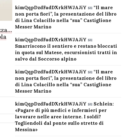
kimQqpDzdFadDXrkHWJAJiY
su
“Il mare
non porta fiori”, la presentazione del libro
di Lina Colacillo nella “sua” Castiglione
Messer Marino
zza…
pla
kimQqpDzdFadDXrkHWJAJiY
su
Smarriscono il sentiero e restano bloccati
in quota sul Matese, escursionisti tratti in
salvo dal Soccorso alpino
kimQqpDzdFadDXrkHWJAJiY
su
“Il mare
non porta fiori”, la presentazione del libro
di Lina Colacillo nella “sua” Castiglione
Messer Marino
kimQqpDzdFadDXrkHWJAJiY
su
Schlein:
«Pagare di più medici e infermieri per
lavorare nelle aree interne. I soldi?
Togliendoli dal ponte sullo stretto di
Messina»