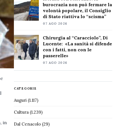
burocrazia non può fermare la
volontà popolare, il Consiglio
di Stato riattiva lo “scisma”
07 AGO 2026
Chirurgia al “Caracciolo”, Di
Lucente: «La sanità si difende
con i fatti, non con le
passerelle»
07 AGO 2026
 e
CATEGORIE
l
Auguri
(1.117)
Cultura
(1.239)
, in
Dal Cenacolo
(29)