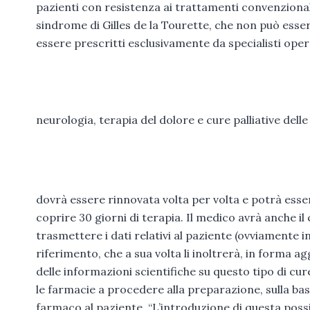
pazienti con resistenza ai trattamenti convenzionali
sindrome di Gilles de la Tourette, che non può ess
essere prescritti esclusivamente da specialisti opera
neurologia, terapia del dolore e cure palliative delle
dovrà essere rinnovata volta per volta e potrà ess
coprire 30 giorni di terapia. Il medico avrà anche il
trasmettere i dati relativi al paziente (ovviamente 
riferimento, che a sua volta li inoltrerà, in forma a
delle informazioni scientifiche su questo tipo di c
le farmacie a procedere alla preparazione, sulla base
farmaco al paziente. “L’introduzione di questa possi