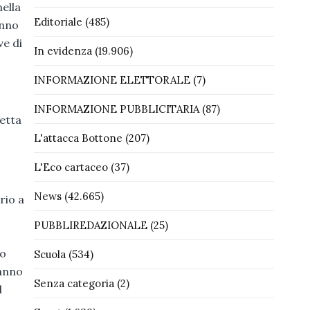
ella
Editoriale
(485)
anno
ve di
In evidenza
(19.906)
INFORMAZIONE ELETTORALE
(7)
INFORMAZIONE PUBBLICITARIA
(87)
cetta
L'attacca Bottone
(207)
L'Eco cartaceo
(37)
News
(42.665)
rio a
PUBBLIREDAZIONALE
(25)
to
Scuola
(534)
ranno
Senza categoria
(2)
l