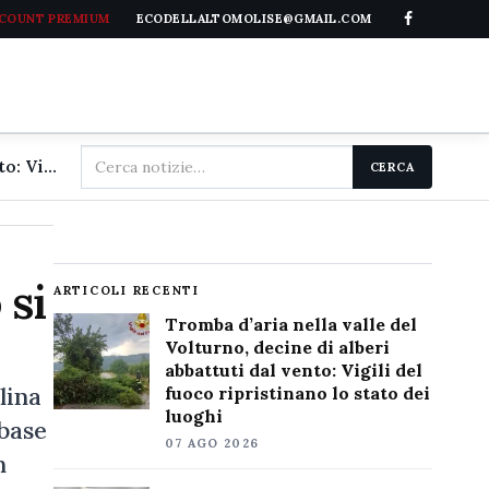
CCOUNT PREMIUM
ECODELLALTOMOLISE@GMAIL.COM
Cerca
Tromba d'aria nella valle del Volturno, decine di alberi abbattuti dal vento: Vigili del fuoco ripristinano lo stato dei luoghi
CERCA
nel
sito
 si
ARTICOLI RECENTI
Tromba d’aria nella valle del
Volturno, decine di alberi
abbattuti dal vento: Vigili del
lina
fuoco ripristinano lo stato dei
luoghi
 base
07 AGO 2026
n