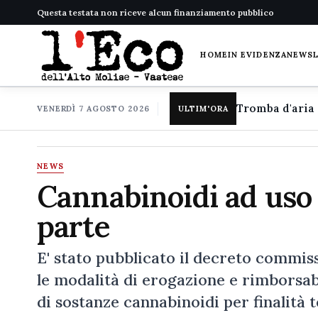
Questa testata non riceve alcun finanziamento pubblico
HOME
IN EVIDENZA
NEWS
VENERDÌ 7 AGOSTO 2026
ULTIM'ORA
NEWS
Cannabinoidi ad uso 
parte
E' stato pubblicato il decreto commissa
le modalità di erogazione e rimborsabi
di sostanze cannabinoidi per finalità 