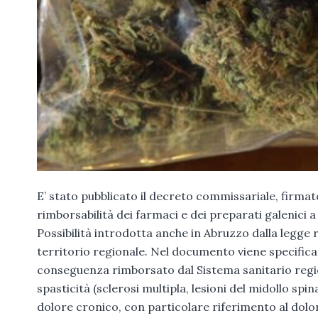
E’ stato pubblicato il decreto commissariale, firmato
rimborsabilità dei farmaci e dei preparati galenici 
Possibilità introdotta anche in Abruzzo dalla legge re
territorio regionale. Nel documento viene specificat
conseguenza rimborsato dal Sistema sanitario region
spasticità (sclerosi multipla, lesioni del midollo spi
dolore cronico, con particolare riferimento al dolor