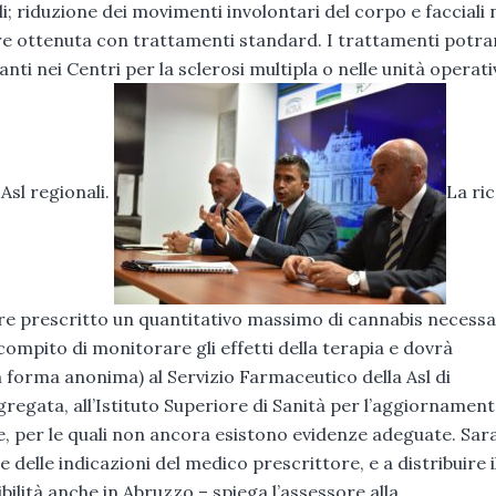
; riduzione dei movimenti involontari del corpo e facciali n
ere ottenuta con trattamenti standard. I trattamenti potr
nti nei Centri per la sclerosi multipla o nelle unità operati
 Asl regionali.
La ri
ere prescritto un quantitativo massimo di cannabis necessa
 compito di monitorare gli effetti della terapia e dovrà
in forma anonima) al Servizio Farmaceutico della Asl di
ggregata, all’Istituto Superiore di Sanità per l’aggiornamen
ure, per le quali non ancora esistono evidenze adeguate. Sa
 delle indicazioni del medico prescrittore, e a distribuire i
bilità anche in Abruzzo – spiega l’assessore alla