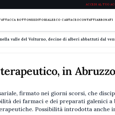
ACCEDI AL TUO A
L'ATTACCA BOTTONE
EDITORIALE
ECO CARTACEO
CONTATTI
ABBONATI
terapeutico, in Abruzzo
riale, firmato nei giorni scorsi, che discip
lità dei farmaci e dei preparati galenici a
terapeutiche. Possibilità introdotta anche i