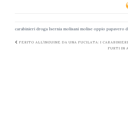
carabinieri
droga
Isernia
molisani
molise
oppio
papavero d
Navigazione
FERITO ALL’INGUINE DA UNA FUCILATA: I CARABINIE
FURTI IN
post