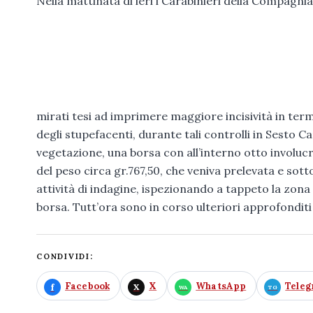
Nella mattinata di ieri i Carabinieri della Compagnia
mirati tesi ad imprimere maggiore incisività in ter
degli stupefacenti, durante tali controlli in Sesto Ca
vegetazione, una borsa con all’interno otto involucr
del peso circa gr.767,50, che veniva prelevata e so
attività di indagine, ispezionando a tappeto la zona
borsa. Tutt’ora sono in corso ulteriori approfonditi 
CONDIVIDI:
Facebook
X
WhatsApp
Tele