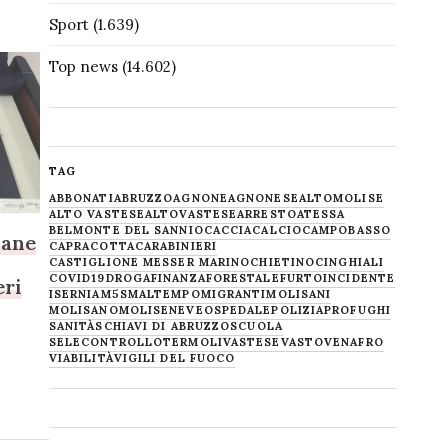
Sport
(1.639)
Top news
(14.602)
TAG
ABBONATI
ABRUZZO
AGNONE
AGNONESE
ALTOMOLISE
ALTO VASTESE
ALTOVASTESE
ARRESTO
ATESSA
BELMONTE DEL SANNIO
CACCIA
CALCIO
CAMPOBASSO
vane
CAPRACOTTA
CARABINIERI
CASTIGLIONE MESSER MARINO
CHIETINO
CINGHIALI
COVID19
DROGA
FINANZA
FORESTALE
FURTO
INCIDENTE
eri
ISERNIA
M5S
MALTEMPO
MIGRANTI
MOLISANI
MOLISANO
MOLISE
NEVE
OSPEDALE
POLIZIA
PROFUGHI
SANITÀ
SCHIAVI DI ABRUZZO
SCUOLA
SELECONTROLLO
TERMOLI
VASTESE
VASTO
VENAFRO
VIABILITÀ
VIGILI DEL FUOCO