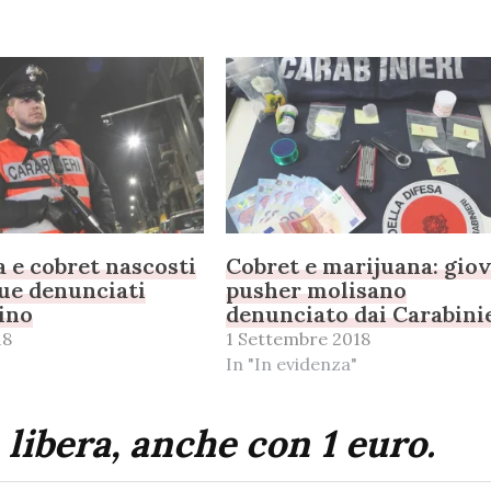
 e cobret nascosti
Cobret e marijuana: gio
due denunciati
pusher molisano
nino
denunciato dai Carabini
18
1 Settembre 2018
In "In evidenza"
 libera, anche con 1 euro.