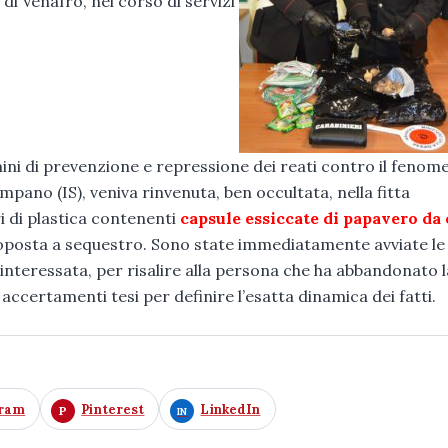
 di Venafro, nel corso di servizi
mini di prevenzione e repressione dei reati contro il fenom
mpano (IS), veniva rinvenuta, ben occultata, nella fitta
i di plastica contenenti
capsule essiccate di papavero da
ttoposta a sequestro. Sono state immediatamente avviate le
 interessata, per risalire alla persona che ha abbandonato l
accertamenti tesi per definire l’esatta dinamica dei fatti.
gram
Pinterest
LinkedIn