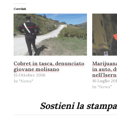
Correlati
Cobret in tasca, denunciato
Marijuana
giovane molisano
in auto, 
nell’Iser
15 Ottobre 2018
16 Luglio 20
In "News"
In "News"
Sostieni la stampa