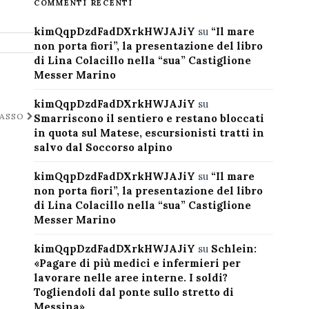
COMMENTI RECENTI
kimQqpDzdFadDXrkHWJAJiY
su
“Il mare
non porta fiori”, la presentazione del libro
di Lina Colacillo nella “sua” Castiglione
Messer Marino
kimQqpDzdFadDXrkHWJAJiY
su
CASSO
Smarriscono il sentiero e restano bloccati
in quota sul Matese, escursionisti tratti in
salvo dal Soccorso alpino
kimQqpDzdFadDXrkHWJAJiY
su
“Il mare
non porta fiori”, la presentazione del libro
di Lina Colacillo nella “sua” Castiglione
Messer Marino
kimQqpDzdFadDXrkHWJAJiY
su
Schlein:
«Pagare di più medici e infermieri per
lavorare nelle aree interne. I soldi?
Togliendoli dal ponte sullo stretto di
Messina»