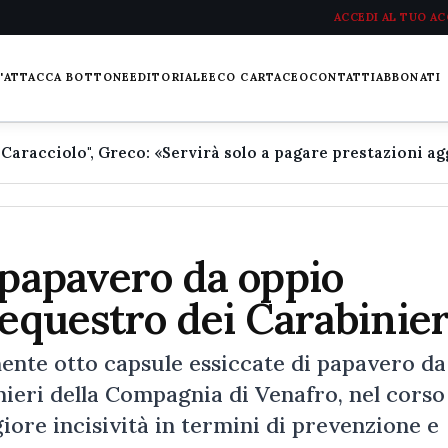
ACCEDI AL TUO A
L'ATTACCA BOTTONE
EDITORIALE
ECO CARTACEO
CONTATTI
ABBONATI
 papavero da oppio
sequestro dei Carabinier
ente otto capsule essiccate di papavero da
inieri della Compagnia di Venafro, nel corso
iore incisività in termini di prevenzione e