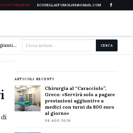
CCOUNT PREMIUM
ECODELLALTOMOLISE@GMAIL.COM
Cerca
Chirurgia al "Caracciolo", Greco: «Servirà solo a pagare prestazioni aggiuntive a medici con turni da 800 euro al giorno»
CERCA
nel
sito
ARTICOLI RECENTI
Chirurgia al “Caracciolo”,
i
Greco: «Servirà solo a pagare
prestazioni aggiuntive a
medici con turni da 800 euro
al giorno»
 di
08 AGO 2026