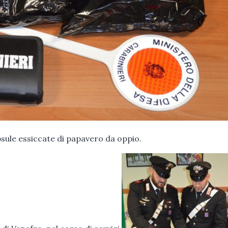
sule essiccate di papavero da oppio.