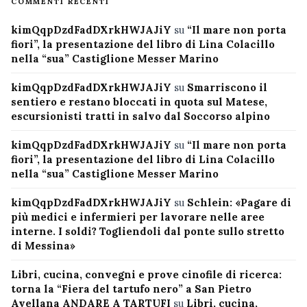
COMMENTI RECENTI
kimQqpDzdFadDXrkHWJAJiY
su
“Il mare non porta
fiori”, la presentazione del libro di Lina Colacillo
nella “sua” Castiglione Messer Marino
kimQqpDzdFadDXrkHWJAJiY
su
Smarriscono il
sentiero e restano bloccati in quota sul Matese,
escursionisti tratti in salvo dal Soccorso alpino
kimQqpDzdFadDXrkHWJAJiY
su
“Il mare non porta
fiori”, la presentazione del libro di Lina Colacillo
nella “sua” Castiglione Messer Marino
kimQqpDzdFadDXrkHWJAJiY
su
Schlein: «Pagare di
più medici e infermieri per lavorare nelle aree
interne. I soldi? Togliendoli dal ponte sullo stretto
di Messina»
Libri, cucina, convegni e prove cinofile di ricerca:
torna la “Fiera del tartufo nero” a San Pietro
Avellana ANDARE A TARTUFI
su
Libri, cucina,