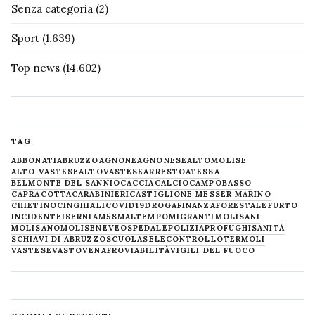
Senza categoria
(2)
Sport
(1.639)
Top news
(14.602)
TAG
ABBONATI
ABRUZZO
AGNONE
AGNONESE
ALTOMOLISE
ALTO VASTESE
ALTOVASTESE
ARRESTO
ATESSA
BELMONTE DEL SANNIO
CACCIA
CALCIO
CAMPOBASSO
CAPRACOTTA
CARABINIERI
CASTIGLIONE MESSER MARINO
CHIETINO
CINGHIALI
COVID19
DROGA
FINANZA
FORESTALE
FURTO
INCIDENTE
ISERNIA
M5S
MALTEMPO
MIGRANTI
MOLISANI
MOLISANO
MOLISE
NEVE
OSPEDALE
POLIZIA
PROFUGHI
SANITÀ
SCHIAVI DI ABRUZZO
SCUOLA
SELECONTROLLO
TERMOLI
VASTESE
VASTO
VENAFRO
VIABILITÀ
VIGILI DEL FUOCO