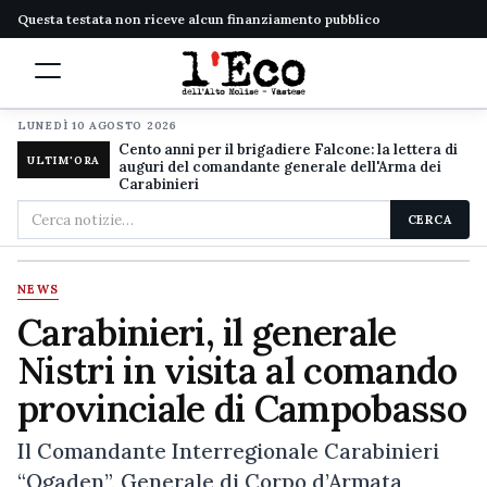
Questa testata non riceve alcun finanziamento pubblico
LUNEDÌ 10 AGOSTO 2026
Cento anni per il brigadiere Falcone: la lettera di
ULTIM'ORA
auguri del comandante generale dell'Arma dei
Carabinieri
Cerca
CERCA
nel
sito
NEWS
Carabinieri, il generale
Nistri in visita al comando
provinciale di Campobasso
Il Comandante Interregionale Carabinieri
“Ogaden”, Generale di Corpo d’Armata