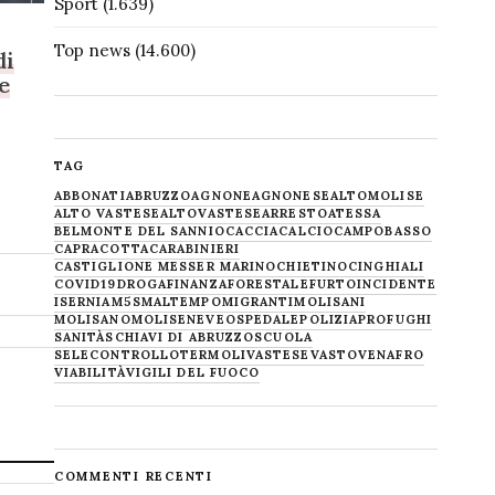
Sport
(1.639)
Top news
(14.600)
di
e
TAG
ABBONATI
ABRUZZO
AGNONE
AGNONESE
ALTOMOLISE
ALTO VASTESE
ALTOVASTESE
ARRESTO
ATESSA
BELMONTE DEL SANNIO
CACCIA
CALCIO
CAMPOBASSO
CAPRACOTTA
CARABINIERI
CASTIGLIONE MESSER MARINO
CHIETINO
CINGHIALI
COVID19
DROGA
FINANZA
FORESTALE
FURTO
INCIDENTE
ISERNIA
M5S
MALTEMPO
MIGRANTI
MOLISANI
MOLISANO
MOLISE
NEVE
OSPEDALE
POLIZIA
PROFUGHI
SANITÀ
SCHIAVI DI ABRUZZO
SCUOLA
SELECONTROLLO
TERMOLI
VASTESE
VASTO
VENAFRO
VIABILITÀ
VIGILI DEL FUOCO
COMMENTI RECENTI