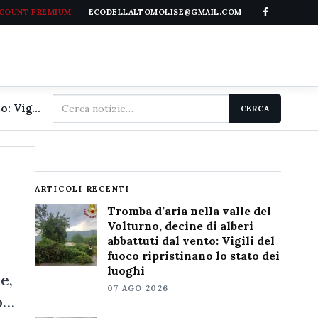
CCOUNT PREMIUM
ECODELLALTOMOLISE@GMAIL.COM
Cerca
Tromba d'aria nella valle del Volturno, decine di alberi abbattuti dal vento: Vigili del fuoco ripristinano lo stato dei luoghi
CERCA
nel
sito
ARTICOLI RECENTI
Tromba d’aria nella valle del
Volturno, decine di alberi
abbattuti dal vento: Vigili del
fuoco ripristinano lo stato dei
luoghi
e,
07 AGO 2026
o…