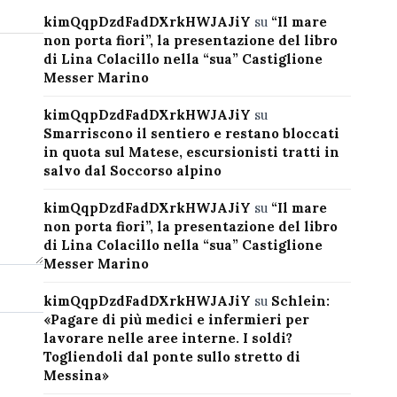
kimQqpDzdFadDXrkHWJAJiY
su
“Il mare
non porta fiori”, la presentazione del libro
di Lina Colacillo nella “sua” Castiglione
Messer Marino
kimQqpDzdFadDXrkHWJAJiY
su
Smarriscono il sentiero e restano bloccati
in quota sul Matese, escursionisti tratti in
salvo dal Soccorso alpino
kimQqpDzdFadDXrkHWJAJiY
su
“Il mare
non porta fiori”, la presentazione del libro
di Lina Colacillo nella “sua” Castiglione
Messer Marino
kimQqpDzdFadDXrkHWJAJiY
su
Schlein:
«Pagare di più medici e infermieri per
lavorare nelle aree interne. I soldi?
Togliendoli dal ponte sullo stretto di
Messina»