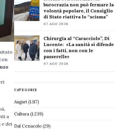
burocrazia non può fermare la
volontà popolare, il Consiglio
di Stato riattiva lo “scisma”
07 AGO 2026
Chirurgia al “Caracciolo”, Di
Lucente: «La sanità si difende
con i fatti, non con le
isitato
passerelle»
 con
07 AGO 2026
enzo
eri
CATEGORIE
Auguri
(1.117)
pà,
Cultura
(1.239)
nti a
 e dei
Dal Cenacolo
(29)