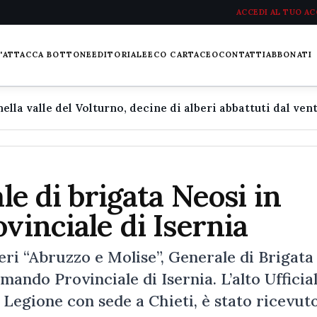
ACCEDI AL TUO A
L'ATTACCA BOTTONE
EDITORIALE
ECO CARTACEO
CONTATTI
ABBONATI
ale di brigata Neosi in
vinciale di Isernia
ri “Abruzzo e Molise”, Generale di Brigata
ando Provinciale di Isernia. L’alto Ufficial
 Legione con sede a Chieti, è stato ricevut