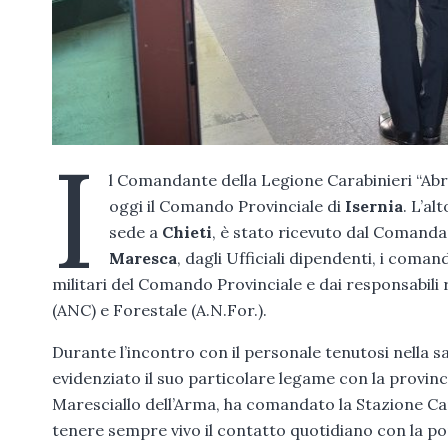
I
l Comandante della Legione Carabinieri “Abr
oggi il Comando Provinciale di
Isernia
. L’a
sede a
Chieti
, è stato ricevuto dal Comandan
Maresca
, dagli Ufficiali dipendenti, i coma
militari del Comando Provinciale e dai responsabili r
(ANC) e Forestale (A.N.For.).
Durante l’incontro con il personale tenutosi nella s
evidenziato il suo particolare legame con la provinci
Maresciallo dell’Arma, ha comandato la Stazione Ca
tenere sempre vivo il contatto quotidiano con la po