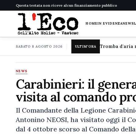
Questa testata non riceve alcun finanziamento pubblico
HOME
IN EVIDENZA
NEWS
SABATO 8 AGOSTO 2026
ULTIM'ORA
NEWS
Carabinieri: il gener
visita al comando pro
Il Comandante della Legione Carabinie
Antonino NEOSI, ha visitato oggi il Com
dal 4 ottobre scorso al Comando della