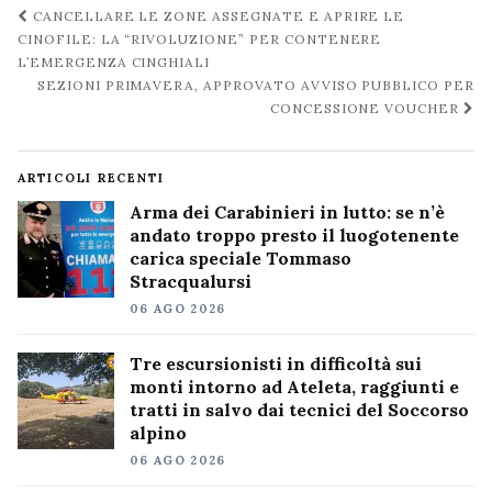
Navigazione
CANCELLARE LE ZONE ASSEGNATE E APRIRE LE
post
CINOFILE: LA “RIVOLUZIONE” PER CONTENERE
L’EMERGENZA CINGHIALI
SEZIONI PRIMAVERA, APPROVATO AVVISO PUBBLICO PER
CONCESSIONE VOUCHER
ARTICOLI RECENTI
Arma dei Carabinieri in lutto: se n’è
andato troppo presto il luogotenente
carica speciale Tommaso
Stracqualursi
06 AGO 2026
Tre escursionisti in difficoltà sui
monti intorno ad Ateleta, raggiunti e
tratti in salvo dai tecnici del Soccorso
alpino
06 AGO 2026