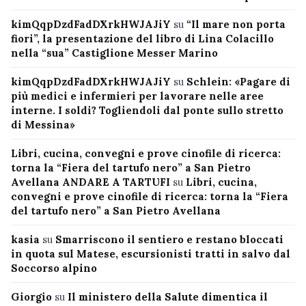
kimQqpDzdFadDXrkHWJAJiY
su
“Il mare non porta
fiori”, la presentazione del libro di Lina Colacillo
nella “sua” Castiglione Messer Marino
kimQqpDzdFadDXrkHWJAJiY
su
Schlein: «Pagare di
più medici e infermieri per lavorare nelle aree
interne. I soldi? Togliendoli dal ponte sullo stretto
di Messina»
Libri, cucina, convegni e prove cinofile di ricerca:
torna la “Fiera del tartufo nero” a San Pietro
Avellana ANDARE A TARTUFI
su
Libri, cucina,
convegni e prove cinofile di ricerca: torna la “Fiera
del tartufo nero” a San Pietro Avellana
kasia
su
Smarriscono il sentiero e restano bloccati
in quota sul Matese, escursionisti tratti in salvo dal
Soccorso alpino
Giorgio
su
Il ministero della Salute dimentica il