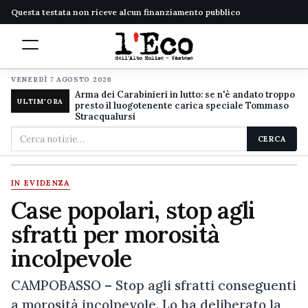
Questa testata non riceve alcun finanziamento pubblico
VENERDÌ 7 AGOSTO 2026
Arma dei Carabinieri in lutto: se n'è andato troppo
ULTIM'ORA
presto il luogotenente carica speciale Tommaso
Stracqualursi
Cerca
CERCA
nel
sito
IN EVIDENZA
Case popolari, stop agli
sfratti per morosità
incolpevole
CAMPOBASSO – Stop agli sfratti conseguenti
a morosità incolpevole. Lo ha deliberato la