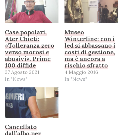
Case popolari,
Museo
Ater Chieti:
Winterline: con i
«Tolleranza zero
led si abbassano i
verso morosi e
costi di gestione,
abusivi». Prime
ma è ancora a
100 diffide
rischio sfratto
27 Agosto 2021
4 Maggio 2016
In "News"
In "News"
Cancellato
dall’albo per