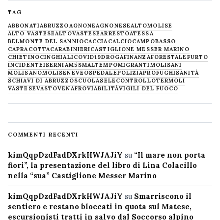
TAG
ABBONATI
ABRUZZO
AGNONE
AGNONESE
ALTOMOLISE
ALTO VASTESE
ALTOVASTESE
ARRESTO
ATESSA
BELMONTE DEL SANNIO
CACCIA
CALCIO
CAMPOBASSO
CAPRACOTTA
CARABINIERI
CASTIGLIONE MESSER MARINO
CHIETINO
CINGHIALI
COVID19
DROGA
FINANZA
FORESTALE
FURTO
INCIDENTE
ISERNIA
M5S
MALTEMPO
MIGRANTI
MOLISANI
MOLISANO
MOLISE
NEVE
OSPEDALE
POLIZIA
PROFUGHI
SANITÀ
SCHIAVI DI ABRUZZO
SCUOLA
SELECONTROLLO
TERMOLI
VASTESE
VASTO
VENAFRO
VIABILITÀ
VIGILI DEL FUOCO
COMMENTI RECENTI
kimQqpDzdFadDXrkHWJAJiY
su
“Il mare non porta
fiori”, la presentazione del libro di Lina Colacillo
nella “sua” Castiglione Messer Marino
kimQqpDzdFadDXrkHWJAJiY
su
Smarriscono il
sentiero e restano bloccati in quota sul Matese,
escursionisti tratti in salvo dal Soccorso alpino