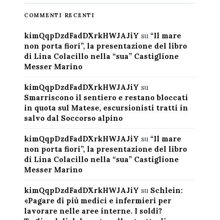
COMMENTI RECENTI
kimQqpDzdFadDXrkHWJAJiY
su
“Il mare
non porta fiori”, la presentazione del libro
di Lina Colacillo nella “sua” Castiglione
Messer Marino
kimQqpDzdFadDXrkHWJAJiY
su
Smarriscono il sentiero e restano bloccati
in quota sul Matese, escursionisti tratti in
salvo dal Soccorso alpino
kimQqpDzdFadDXrkHWJAJiY
su
“Il mare
non porta fiori”, la presentazione del libro
di Lina Colacillo nella “sua” Castiglione
Messer Marino
kimQqpDzdFadDXrkHWJAJiY
su
Schlein:
«Pagare di più medici e infermieri per
lavorare nelle aree interne. I soldi?