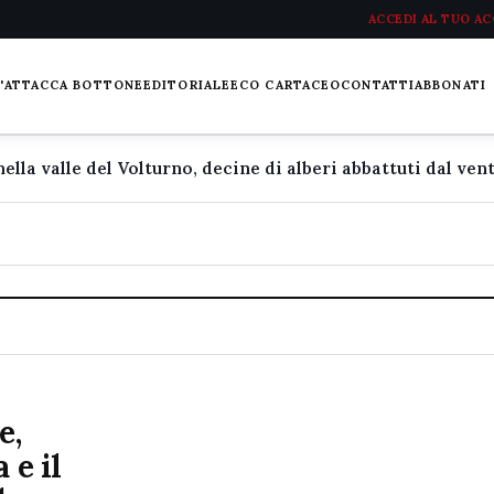
ACCEDI AL TUO A
L'ATTACCA BOTTONE
EDITORIALE
ECO CARTACEO
CONTATTI
ABBONATI
e,
 e il