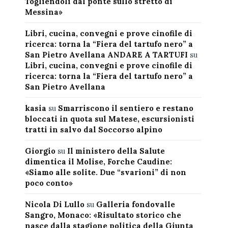
Togliendoli dal ponte sullo stretto di
Messina»
Libri, cucina, convegni e prove cinofile di
ricerca: torna la “Fiera del tartufo nero” a
San Pietro Avellana ANDARE A TARTUFI
su
Libri, cucina, convegni e prove cinofile di
ricerca: torna la “Fiera del tartufo nero” a
San Pietro Avellana
kasia
su
Smarriscono il sentiero e restano
bloccati in quota sul Matese, escursionisti
tratti in salvo dal Soccorso alpino
Giorgio
su
Il ministero della Salute
dimentica il Molise, Forche Caudine:
«Siamo alle solite. Due “svarioni” di non
poco conto»
Nicola Di Lullo
su
Galleria fondovalle
Sangro, Monaco: «Risultato storico che
nasce dalla stagione politica della Giunta