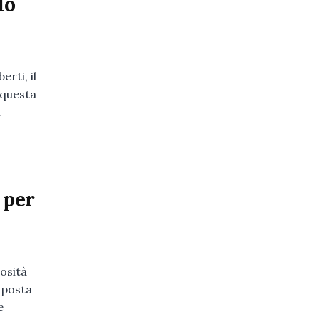
do
rti, il
 questa
i
 per
osità
oposta
e