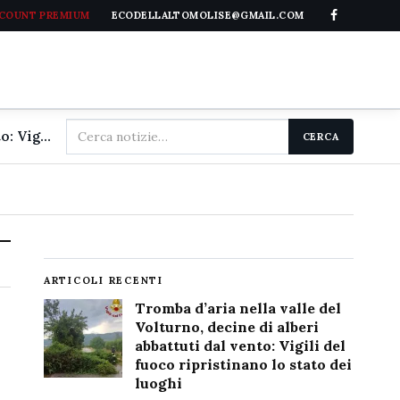
CCOUNT PREMIUM
ECODELLALTOMOLISE@GMAIL.COM
Cerca
Tromba d'aria nella valle del Volturno, decine di alberi abbattuti dal vento: Vigili del fuoco ripristinano lo stato dei luoghi
CERCA
nel
sito
ARTICOLI RECENTI
Tromba d’aria nella valle del
Volturno, decine di alberi
abbattuti dal vento: Vigili del
fuoco ripristinano lo stato dei
luoghi