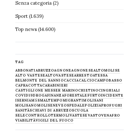
Senza categoria
(2)
Sport
(1.639)
Top news
(14.600)
TAG
ABBONATI
ABRUZZO
AGNONE
AGNONESE
ALTOMOLISE
ALTO VASTESE
ALTOVASTESE
ARRESTO
ATESSA
BELMONTE DEL SANNIO
CACCIA
CALCIO
CAMPOBASSO
CAPRACOTTA
CARABINIERI
CASTIGLIONE MESSER MARINO
CHIETINO
CINGHIALI
COVID19
DROGA
FINANZA
FORESTALE
FURTO
INCIDENTE
ISERNIA
M5S
MALTEMPO
MIGRANTI
MOLISANI
MOLISANO
MOLISE
NEVE
OSPEDALE
POLIZIA
PROFUGHI
SANITÀ
SCHIAVI DI ABRUZZO
SCUOLA
SELECONTROLLO
TERMOLI
VASTESE
VASTO
VENAFRO
VIABILITÀ
VIGILI DEL FUOCO