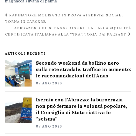
magnacca
silvana di palma
Navigazione
RAPINATORE MOLISANO IN PROVA AI SERVIZI SOCIALI
post
TORNA IN CARCERE
ABRUZZESI CHE SI FANNO ONORE: LA TARGA «QUALITÀ
CERTIFICATA ITALIANA» ALLA “TRATTORIA DAI PAESANI”
ARTICOLI RECENTI
Secondo weekend da bollino nero
sulla rete stradale, traffico in aumento:
le raccomandazioni dell’Anas
07 AGO 2026
Isernia con l’Abruzzo: la burocrazia
non può fermare la volontà popolare,
il Consiglio di Stato riattiva lo
“scisma”
07 AGO 2026