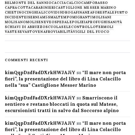
BELMONTE DEL SANNIO
CACCIA
CALCIO
CAMPOBASSO
CAPRACOTTA
CARABINIERI
CASTIGLIONE MESSER MARINO
CHIETINO
CINGHIALI
COVID19
DROGA
FINANZA
FORESTALE
FURTO
INCIDENTE
ISERNIA
M5S
MALTEMPO
MIGRANTI
MOLISANI
MOLISANO
MOLISE
NEVE
OSPEDALE
POLIZIA
PROFUGHI
SANITÀ
SCHIAVI DI ABRUZZO
SCUOLA
SELECONTROLLO
TERMOLI
VASTESE
VASTO
VENAFRO
VIABILITÀ
VIGILI DEL FUOCO
COMMENTI RECENTI
kimQqpDzdFadDXrkHWJAJiY
su
“Il mare non porta
fiori”, la presentazione del libro di Lina Colacillo
nella “sua” Castiglione Messer Marino
kimQqpDzdFadDXrkHWJAJiY
su
Smarriscono il
sentiero e restano bloccati in quota sul Matese,
escursionisti tratti in salvo dal Soccorso alpino
kimQqpDzdFadDXrkHWJAJiY
su
“Il mare non porta
fiori”, la presentazione del libro di Lina Colacillo