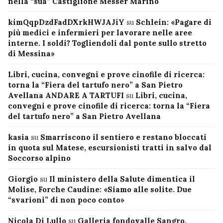
nella “sua” Castiglione Messer Marino
kimQqpDzdFadDXrkHWJAJiY
su
Schlein: «Pagare di
più medici e infermieri per lavorare nelle aree
interne. I soldi? Togliendoli dal ponte sullo stretto
di Messina»
Libri, cucina, convegni e prove cinofile di ricerca:
torna la “Fiera del tartufo nero” a San Pietro
Avellana ANDARE A TARTUFI
su
Libri, cucina,
convegni e prove cinofile di ricerca: torna la “Fiera
del tartufo nero” a San Pietro Avellana
kasia
su
Smarriscono il sentiero e restano bloccati
in quota sul Matese, escursionisti tratti in salvo dal
Soccorso alpino
Giorgio
su
Il ministero della Salute dimentica il
Molise, Forche Caudine: «Siamo alle solite. Due
“svarioni” di non poco conto»
Nicola Di Lullo
su
Galleria fondovalle Sangro,