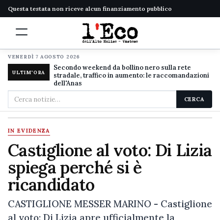
Questa testata non riceve alcun finanziamento pubblico
VENERDÌ 7 AGOSTO 2026
Secondo weekend da bollino nero sulla rete
ULTIM'ORA
stradale, traffico in aumento: le raccomandazioni
dell'Anas
Cerca
CERCA
nel
sito
IN EVIDENZA
Castiglione al voto: Di Lizia
spiega perché si è
ricandidato
CASTIGLIONE MESSER MARINO - Castiglione
al voto: Di Lizia apre ufficialmente la