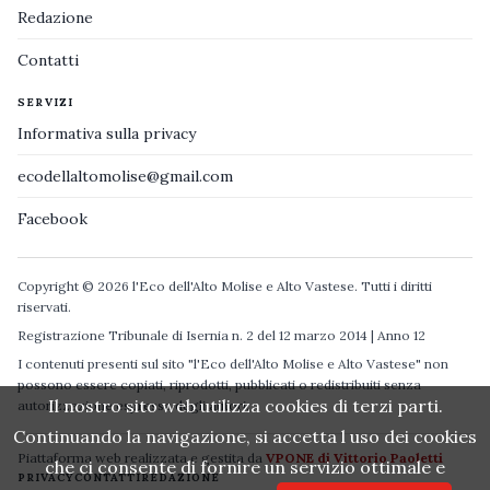
Redazione
Contatti
SERVIZI
Informativa sulla privacy
ecodellaltomolise@gmail.com
Facebook
Copyright © 2026 l'Eco dell'Alto Molise e Alto Vastese. Tutti i diritti
riservati.
Registrazione Tribunale di Isernia n. 2 del 12 marzo 2014 | Anno 12
I contenuti presenti sul sito "l'Eco dell'Alto Molise e Alto Vastese" non
possono essere copiati, riprodotti, pubblicati o redistribuiti senza
Il nostro sito web utilizza cookies di terzi parti.
autorizzazione espressa degli autori.
Continuando la navigazione, si accetta l uso dei cookies
Piattaforma web realizzata e gestita da
VPONE di Vittorio Paoletti
che ci consente di fornire un servizio ottimale e
PRIVACY
CONTATTI
REDAZIONE