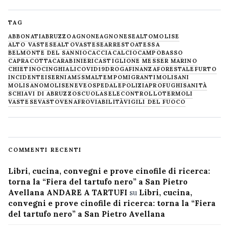
TAG
ABBONATI
ABRUZZO
AGNONE
AGNONESE
ALTOMOLISE
ALTO VASTESE
ALTOVASTESE
ARRESTO
ATESSA
BELMONTE DEL SANNIO
CACCIA
CALCIO
CAMPOBASSO
CAPRACOTTA
CARABINIERI
CASTIGLIONE MESSER MARINO
CHIETINO
CINGHIALI
COVID19
DROGA
FINANZA
FORESTALE
FURTO
INCIDENTE
ISERNIA
M5S
MALTEMPO
MIGRANTI
MOLISANI
MOLISANO
MOLISE
NEVE
OSPEDALE
POLIZIA
PROFUGHI
SANITÀ
SCHIAVI DI ABRUZZO
SCUOLA
SELECONTROLLO
TERMOLI
VASTESE
VASTO
VENAFRO
VIABILITÀ
VIGILI DEL FUOCO
COMMENTI RECENTI
Libri, cucina, convegni e prove cinofile di ricerca:
torna la “Fiera del tartufo nero” a San Pietro
Avellana ANDARE A TARTUFI
su
Libri, cucina,
convegni e prove cinofile di ricerca: torna la “Fiera
del tartufo nero” a San Pietro Avellana