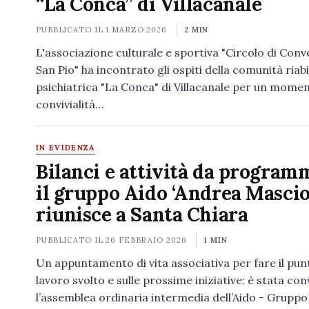
“La Conca” di Villacanale
PUBBLICATO IL
1 MARZO 2026
2 MIN
L'associazione culturale e sportiva "Circolo di Con
San Pio" ha incontrato gli ospiti della comunità riabi
psichiatrica "La Conca" di Villacanale per un momen
convivialità…
IN EVIDENZA
Bilanci e attività da program
il gruppo Aido ‘Andrea Masciot
riunisce a Santa Chiara
PUBBLICATO IL
26 FEBBRAIO 2026
1 MIN
Un appuntamento di vita associativa per fare il pun
lavoro svolto e sulle prossime iniziative: è stata co
l’assemblea ordinaria intermedia dell’Aido - Gruppo