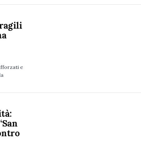
ragili
na
afforzati e
la
tà:
 ‘San
ontro