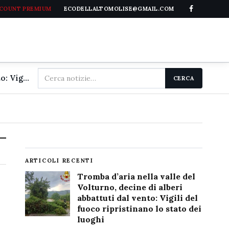
CCOUNT PREMIUM
ECODELLALTOMOLISE@GMAIL.COM
Cerca
Tromba d'aria nella valle del Volturno, decine di alberi abbattuti dal vento: Vigili del fuoco ripristinano lo stato dei luoghi
CERCA
nel
sito
ARTICOLI RECENTI
Tromba d’aria nella valle del
Volturno, decine di alberi
abbattuti dal vento: Vigili del
fuoco ripristinano lo stato dei
luoghi