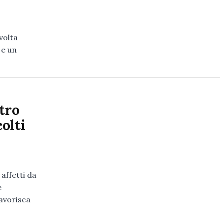
volta
 e un
tro
olti
affetti da
e
favorisca