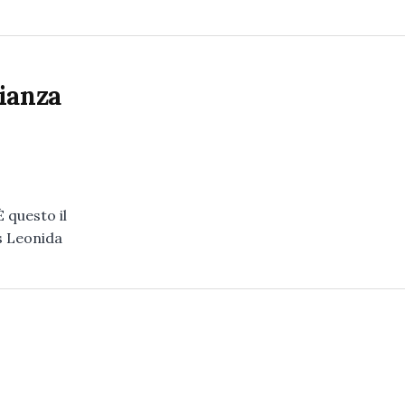
ianza
È questo il
s Leonida