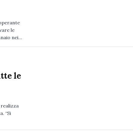
 operante
vare le
nnaio nei…
tte le
 realizza
a. “Si