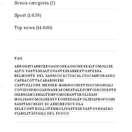
Senza categoria
(2)
Sport
(1.639)
Top news
(14.600)
TAG
ABBONATI
ABRUZZO
AGNONE
AGNONESE
ALTOMOLISE
ALTO VASTESE
ALTOVASTESE
ARRESTO
ATESSA
BELMONTE DEL SANNIO
CACCIA
CALCIO
CAMPOBASSO
CAPRACOTTA
CARABINIERI
CASTIGLIONE MESSER MARINO
CHIETINO
CINGHIALI
COVID19
DROGA
FINANZA
FORESTALE
FURTO
INCIDENTE
ISERNIA
M5S
MALTEMPO
MIGRANTI
MOLISANI
MOLISANO
MOLISE
NEVE
OSPEDALE
POLIZIA
PROFUGHI
SANITÀ
SCHIAVI DI ABRUZZO
SCUOLA
SELECONTROLLO
TERMOLI
VASTESE
VASTO
VENAFRO
VIABILITÀ
VIGILI DEL FUOCO