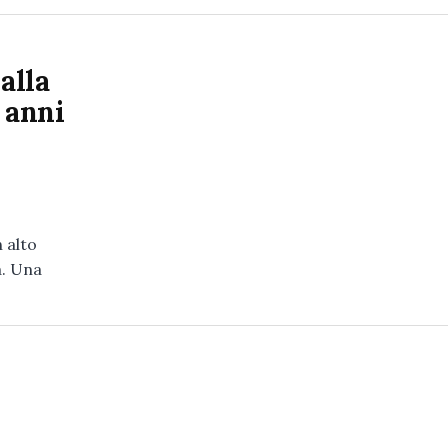
alla
 anni
n alto
a. Una