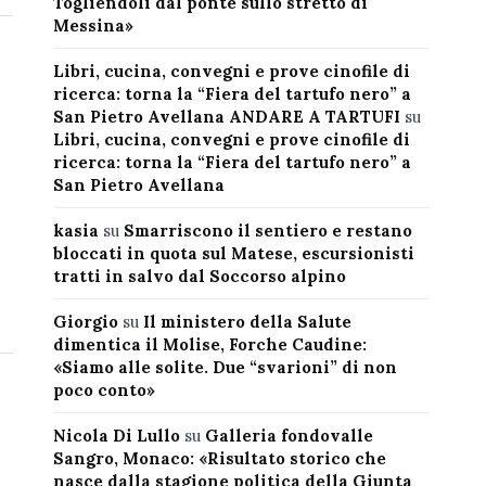
Togliendoli dal ponte sullo stretto di
Messina»
Libri, cucina, convegni e prove cinofile di
ricerca: torna la “Fiera del tartufo nero” a
San Pietro Avellana ANDARE A TARTUFI
su
Libri, cucina, convegni e prove cinofile di
ricerca: torna la “Fiera del tartufo nero” a
San Pietro Avellana
kasia
su
Smarriscono il sentiero e restano
bloccati in quota sul Matese, escursionisti
tratti in salvo dal Soccorso alpino
Giorgio
su
Il ministero della Salute
dimentica il Molise, Forche Caudine:
«Siamo alle solite. Due “svarioni” di non
poco conto»
Nicola Di Lullo
su
Galleria fondovalle
Sangro, Monaco: «Risultato storico che
nasce dalla stagione politica della Giunta