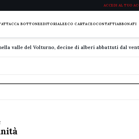
ACCEDI AL TUO A
L'ATTACCA BOTTONE
EDITORIALE
ECO CARTACEO
CONTATTI
ABBONATI
e
unità