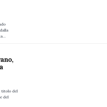
ondo
dalla
ta…
rano,
a
 titolo del
e del