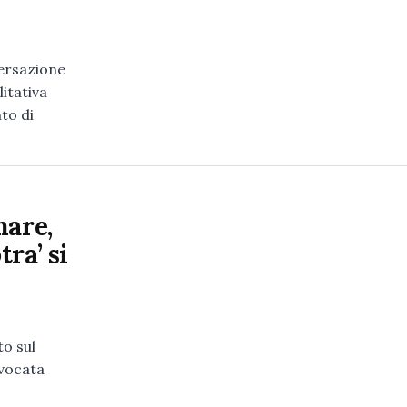
versazione
litativa
to di
mare,
ra’ si
to sul
nvocata