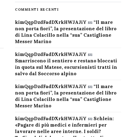
COMMENTI RECENTI
kimQqpDzdFadDXrkHWJAJiY
su
“Il mare
non porta fiori”, la presentazione del libro
di Lina Colacillo nella “sua” Castiglione
Messer Marino
kimQqpDzdFadDXrkHWJAJiY
su
Smarriscono il sentiero e restano bloccati
in quota sul Matese, escursionisti tratti in
salvo dal Soccorso alpino
kimQqpDzdFadDXrkHWJAJiY
su
“Il mare
non porta fiori”, la presentazione del libro
di Lina Colacillo nella “sua” Castiglione
Messer Marino
kimQqpDzdFadDXrkHWJAJiY
su
Schlein:
«Pagare di più medici e infermieri per
lavorare nelle aree interne. I soldi?