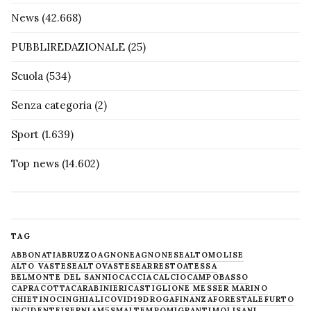
News
(42.668)
PUBBLIREDAZIONALE
(25)
Scuola
(534)
Senza categoria
(2)
Sport
(1.639)
Top news
(14.602)
TAG
ABBONATI
ABRUZZO
AGNONE
AGNONESE
ALTOMOLISE
ALTO VASTESE
ALTOVASTESE
ARRESTO
ATESSA
BELMONTE DEL SANNIO
CACCIA
CALCIO
CAMPOBASSO
CAPRACOTTA
CARABINIERI
CASTIGLIONE MESSER MARINO
CHIETINO
CINGHIALI
COVID19
DROGA
FINANZA
FORESTALE
FURTO
INCIDENTE
ISERNIA
M5S
MALTEMPO
MIGRANTI
MOLISANI