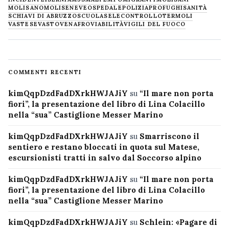
MOLISANO
MOLISE
NEVE
OSPEDALE
POLIZIA
PROFUGHI
SANITÀ
SCHIAVI DI ABRUZZO
SCUOLA
SELECONTROLLO
TERMOLI
VASTESE
VASTO
VENAFRO
VIABILITÀ
VIGILI DEL FUOCO
COMMENTI RECENTI
kimQqpDzdFadDXrkHWJAJiY
su
“Il mare non porta
fiori”, la presentazione del libro di Lina Colacillo
nella “sua” Castiglione Messer Marino
kimQqpDzdFadDXrkHWJAJiY
su
Smarriscono il
sentiero e restano bloccati in quota sul Matese,
escursionisti tratti in salvo dal Soccorso alpino
kimQqpDzdFadDXrkHWJAJiY
su
“Il mare non porta
fiori”, la presentazione del libro di Lina Colacillo
nella “sua” Castiglione Messer Marino
kimQqpDzdFadDXrkHWJAJiY
su
Schlein: «Pagare di