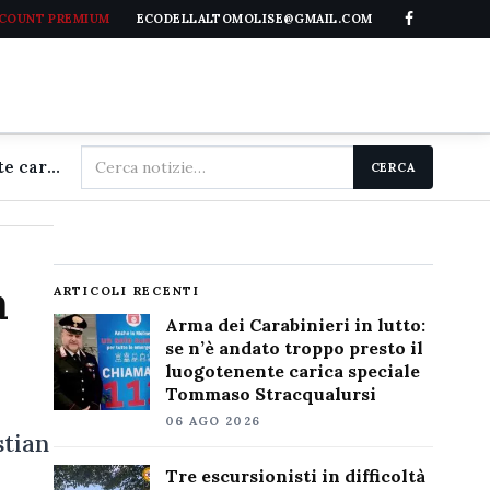
CCOUNT PREMIUM
ECODELLALTOMOLISE@GMAIL.COM
Cerca
Arma dei Carabinieri in lutto: se n'è andato troppo presto il luogotenente carica speciale Tommaso Stracqualursi
CERCA
nel
sito
a
ARTICOLI RECENTI
Arma dei Carabinieri in lutto:
se n’è andato troppo presto il
luogotenente carica speciale
Tommaso Stracqualursi
06 AGO 2026
stian
Tre escursionisti in difficoltà