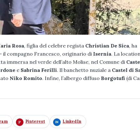
aria Rosa
, figlia del celebre regista
Christian De Sica
, ha
– il compagno Francesco, originario di
Isernia
. La locatio
tta immersa nel verde dell’alto Molise, nel Comune di
Caste
erdone
e
Sabrina Ferilli
. Il banchetto nuziale a
Castel di S
llato
Niko Romito
. Infine, l’albergo diffuso
Borgotufi
(di Ca
gram
Pinterest
LinkedIn