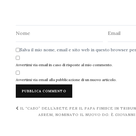
Nome
Email
Salva il mio nome, email e sito web in questo browser p
Avvertimi via email in caso di risposte al mio commento.
Avvertimi via email alla pubblicazione di un nuovo articolo.
Navigazione
IL “CASO” DELL’ABETE PER IL PAPA FINISCE IN TRIBU
ASREM, NOMINATO IL NUOVO DG: È GIOVANNI
post