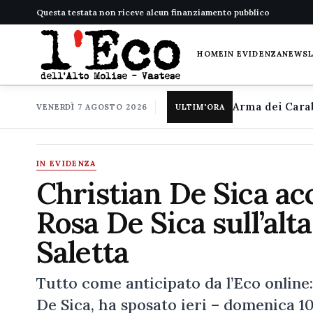
Questa testata non riceve alcun finanziamento pubblico
HOME
IN EVIDENZA
NEWS
VENERDÌ 7 AGOSTO 2026
ULTIM'ORA
IN EVIDENZA
Christian De Sica ac
Rosa De Sica sull’al
Saletta
Tutto come anticipato da l’Eco online:
De Sica, ha sposato ieri – domenica 