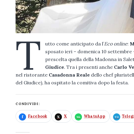
T
utto come anticipato da l’
Eco online
:
M
sposato ieri – domenica 10 settembre 
prescelta quella della Madonna in Sale
Giudice
. Tra i presenti anche
Carlo V
nel ristorante
Casadonna Reale
dello chef pluriste
del Giudice), ha ospitato la comitiva dopo la festa.
CONDIVIDI:
Facebook
X
WhatsApp
Tele