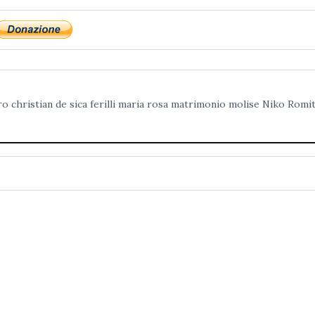
ro
christian de sica
ferilli
maria rosa
matrimonio
molise
Niko Romi