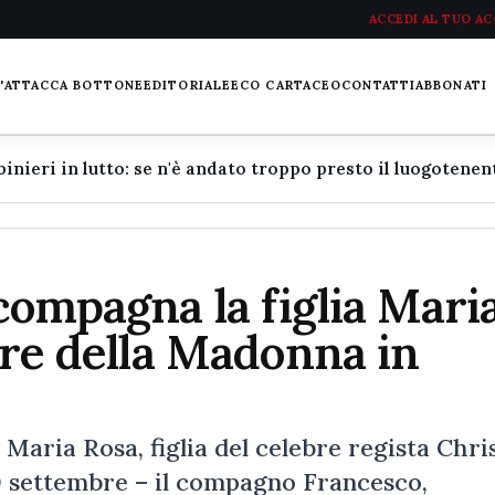
ACCEDI AL TUO A
L'ATTACCA BOTTONE
EDITORIALE
ECO CARTACEO
CONTATTI
ABBONATI
compagna la figlia Mari
tare della Madonna in
 Maria Rosa, figlia del celebre regista Chri
10 settembre – il compagno Francesco,