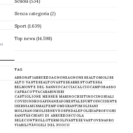
Scuola
(534)
Senza categoria
(2)
Sport
(1.639)
Top news
(14.598)
to
TAG
ABBONATI
ABRUZZO
AGNONE
AGNONESE
ALTOMOLISE
ALTO VASTESE
ALTOVASTESE
ARRESTO
ATESSA
BELMONTE DEL SANNIO
CACCIA
CALCIO
CAMPOBASSO
CAPRACOTTA
CARABINIERI
CASTIGLIONE MESSER MARINO
CHIETINO
CINGHIALI
COVID19
DROGA
FINANZA
FORESTALE
FURTO
INCIDENTE
ISERNIA
M5S
MALTEMPO
MIGRANTI
MOLISANI
MOLISANO
MOLISE
NEVE
OSPEDALE
POLIZIA
PROFUGHI
SANITÀ
SCHIAVI DI ABRUZZO
SCUOLA
SELECONTROLLO
TERMOLI
VASTESE
VASTO
VENAFRO
VIABILITÀ
VIGILI DEL FUOCO