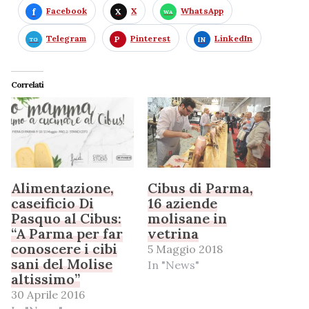
Facebook
X
WhatsApp
Telegram
Pinterest
LinkedIn
Correlati
Alimentazione,
Cibus di Parma,
caseificio Di
16 aziende
Pasquo al Cibus:
molisane in
“A Parma per far
vetrina
conoscere i cibi
5 Maggio 2018
sani del Molise
In "News"
altissimo”
30 Aprile 2016