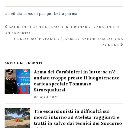
caseificio
cibus
di pasquo
Letta
parma
Navigazione
LADRI IN FUGA TENTANO DI SPERONARE I CARABINIERI,
post
UN ARRESTO
CONCORSO “PETALOSO”, L’ASSOCIAZIONE IAM COLORA
AGNONE
ARTICOLI RECENTI
Arma dei Carabinieri in lutto: se n’è
andato troppo presto il luogotenente
carica speciale Tommaso
Stracqualursi
06 AGO 2026
Tre escursionisti in difficoltà sui
monti intorno ad Ateleta, raggiunti e
tratti in salvo dai tecnici del Soccorso