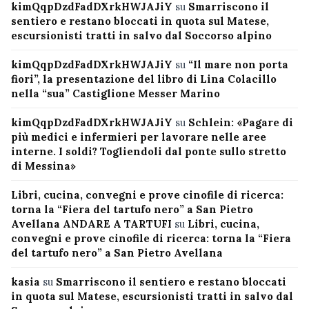
kimQqpDzdFadDXrkHWJAJiY
su
Smarriscono il
sentiero e restano bloccati in quota sul Matese,
escursionisti tratti in salvo dal Soccorso alpino
kimQqpDzdFadDXrkHWJAJiY
su
“Il mare non porta
fiori”, la presentazione del libro di Lina Colacillo
nella “sua” Castiglione Messer Marino
kimQqpDzdFadDXrkHWJAJiY
su
Schlein: «Pagare di
più medici e infermieri per lavorare nelle aree
interne. I soldi? Togliendoli dal ponte sullo stretto
di Messina»
Libri, cucina, convegni e prove cinofile di ricerca:
torna la “Fiera del tartufo nero” a San Pietro
Avellana ANDARE A TARTUFI
su
Libri, cucina,
convegni e prove cinofile di ricerca: torna la “Fiera
del tartufo nero” a San Pietro Avellana
kasia
su
Smarriscono il sentiero e restano bloccati
in quota sul Matese, escursionisti tratti in salvo dal