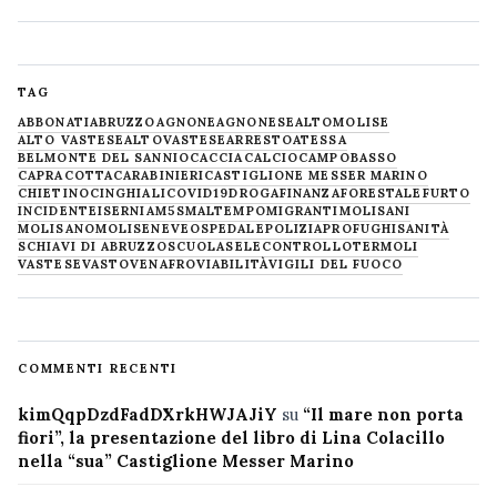
TAG
ABBONATI
ABRUZZO
AGNONE
AGNONESE
ALTOMOLISE
ALTO VASTESE
ALTOVASTESE
ARRESTO
ATESSA
BELMONTE DEL SANNIO
CACCIA
CALCIO
CAMPOBASSO
CAPRACOTTA
CARABINIERI
CASTIGLIONE MESSER MARINO
CHIETINO
CINGHIALI
COVID19
DROGA
FINANZA
FORESTALE
FURTO
INCIDENTE
ISERNIA
M5S
MALTEMPO
MIGRANTI
MOLISANI
MOLISANO
MOLISE
NEVE
OSPEDALE
POLIZIA
PROFUGHI
SANITÀ
SCHIAVI DI ABRUZZO
SCUOLA
SELECONTROLLO
TERMOLI
VASTESE
VASTO
VENAFRO
VIABILITÀ
VIGILI DEL FUOCO
COMMENTI RECENTI
kimQqpDzdFadDXrkHWJAJiY
su
“Il mare non porta
fiori”, la presentazione del libro di Lina Colacillo
nella “sua” Castiglione Messer Marino