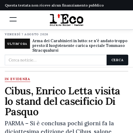
Questa testata non riceve alcun finanziamento pubblico
VENERDÌ 7 AGOSTO 2026
Arma dei Carabinieri in lutto: se n'è andato troppo
ULTIM'ORA
presto il luogotenente carica speciale Tommaso
Stracqualursi
Cerca
CERCA
nel
sito
IN EVIDENZA
Cibus, Enrico Letta visita
lo stand del caseificio Di
Pasquo
PARMA – Si è conclusa pochi giorni fa la
diciottesima edizione del Cibus, salone