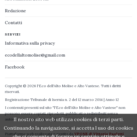
Redazione
Contatti
SERVIZI
Informativa sulla privacy
ecodellaltomolise@gmail.com
Facebook
Copyright © 2026 l'Eco dell'Alto Molise e Alto Vastese. Tutti i diritti
riservati.
Registrazione Tribunale di Isernia n. 2 del 12 marzo 2014 | Anno 12
I contenuti presenti sul sito "l'Eco dell'Alto Molise e Alto Vastese" non
possono essere copiati, riprodotti, pubblicati o redistribuiti senza
Il nostro sito web utilizza cookies di terzi parti.
autorizzazione espressa degli autori.
Continuando la navigazione, si accetta l uso dei cookies
Piattaforma web realizzata e gestita da
VPONE di Vittorio Paoletti
che ci consente di fornire un servizio ottimale e