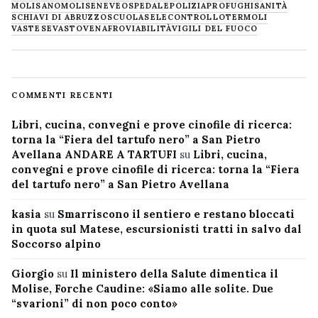
MOLISANO
MOLISE
NEVE
OSPEDALE
POLIZIA
PROFUGHI
SANITÀ
SCHIAVI DI ABRUZZO
SCUOLA
SELECONTROLLO
TERMOLI
VASTESE
VASTO
VENAFRO
VIABILITÀ
VIGILI DEL FUOCO
COMMENTI RECENTI
Libri, cucina, convegni e prove cinofile di ricerca:
torna la “Fiera del tartufo nero” a San Pietro
Avellana ANDARE A TARTUFI
su
Libri, cucina,
convegni e prove cinofile di ricerca: torna la “Fiera
del tartufo nero” a San Pietro Avellana
kasia
su
Smarriscono il sentiero e restano bloccati
in quota sul Matese, escursionisti tratti in salvo dal
Soccorso alpino
Giorgio
su
Il ministero della Salute dimentica il
Molise, Forche Caudine: «Siamo alle solite. Due
“svarioni” di non poco conto»