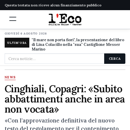
Questa testata non riceve alcun finanziamento pubblico
GIOVEDÌ 6 AGOSTO 2026
"Il mare non porta fiori", la presentazione del libro
ULTIM'ORA
di Lina Colacillo nella "sua" Castiglione Messer
Marino
Cerca
CERCA
nel
sito
NEWS
Cinghiali, Copagri: «Subito
abbattimenti anche in area
non vocata»
«Con l’approvazione definitiva del nuovo
testo del regolamento per il contenimento