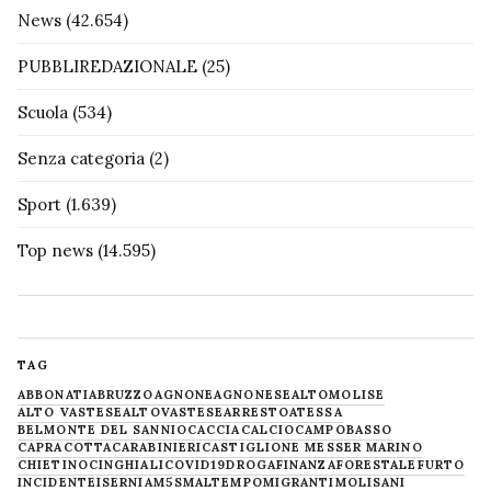
News
(42.654)
PUBBLIREDAZIONALE
(25)
Scuola
(534)
Senza categoria
(2)
Sport
(1.639)
Top news
(14.595)
TAG
ABBONATI
ABRUZZO
AGNONE
AGNONESE
ALTOMOLISE
ALTO VASTESE
ALTOVASTESE
ARRESTO
ATESSA
BELMONTE DEL SANNIO
CACCIA
CALCIO
CAMPOBASSO
CAPRACOTTA
CARABINIERI
CASTIGLIONE MESSER MARINO
CHIETINO
CINGHIALI
COVID19
DROGA
FINANZA
FORESTALE
FURTO
INCIDENTE
ISERNIA
M5S
MALTEMPO
MIGRANTI
MOLISANI