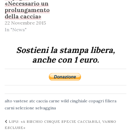
«Necessario un
prolungamento
della caccia»
22 Novembre 2015
In "News"
Sostieni la stampa libera,
anche con 1 euro.
alto vastese
atc
caccia
carne wild
cinghiale
copagri
filiera
carni
selezione
selvaggina
Navigazione
LIPU: «A RISCHIO CINQUE SPECIE CACCIABILI, VANNO
post
ESCLUSE»