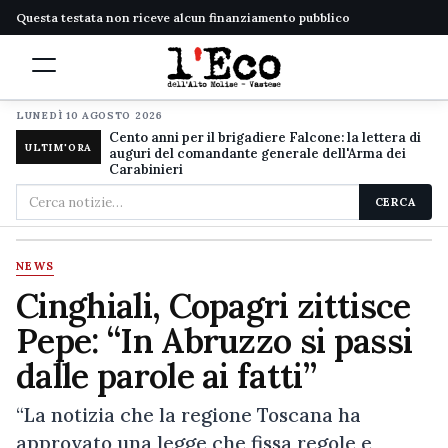
Questa testata non riceve alcun finanziamento pubblico
LUNEDÌ 10 AGOSTO 2026
Cento anni per il brigadiere Falcone: la lettera di
ULTIM'ORA
auguri del comandante generale dell'Arma dei
Carabinieri
Cerca
CERCA
nel
sito
NEWS
Cinghiali, Copagri zittisce
Pepe: “In Abruzzo si passi
dalle parole ai fatti”
“La notizia che la regione Toscana ha
approvato una legge che fissa regole e