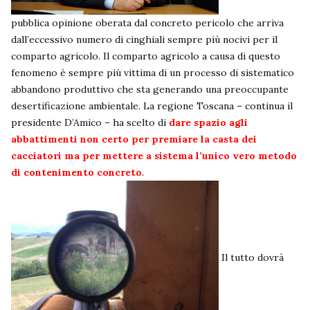
pubblica opinione oberata dal concreto pericolo che arriva
dall’eccessivo numero di cinghiali sempre più nocivi per il
comparto agricolo. Il comparto agricolo a causa di questo
fenomeno è sempre più vittima di un processo di sistematico
abbandono produttivo che sta generando una preoccupante
desertificazione ambientale. La regione Toscana – continua il
presidente D’Amico – ha scelto di
dare spazio agli
abbattimenti non certo per premiare la casta dei
cacciatori ma per mettere a sistema l’unico vero metodo
di contenimento concreto
.
Il tutto dovrà