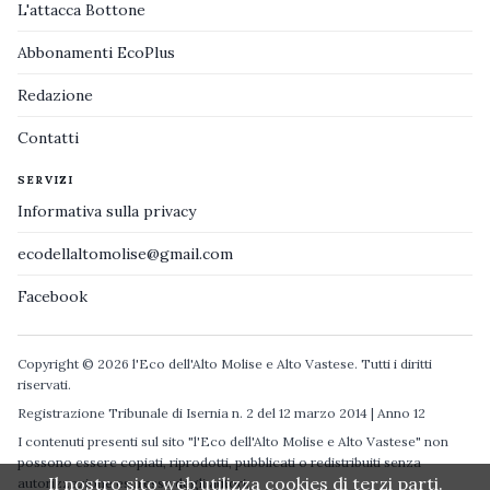
L'attacca Bottone
Abbonamenti EcoPlus
Redazione
Contatti
SERVIZI
Informativa sulla privacy
ecodellaltomolise@gmail.com
Facebook
Copyright © 2026 l'Eco dell'Alto Molise e Alto Vastese. Tutti i diritti
riservati.
Registrazione Tribunale di Isernia n. 2 del 12 marzo 2014 | Anno 12
I contenuti presenti sul sito "l'Eco dell'Alto Molise e Alto Vastese" non
possono essere copiati, riprodotti, pubblicati o redistribuiti senza
Il nostro sito web utilizza cookies di terzi parti.
autorizzazione espressa degli autori.