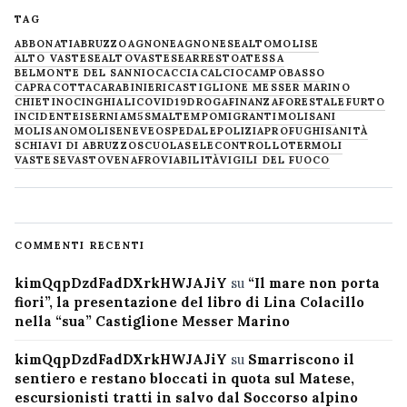
TAG
ABBONATI
ABRUZZO
AGNONE
AGNONESE
ALTOMOLISE
ALTO VASTESE
ALTOVASTESE
ARRESTO
ATESSA
BELMONTE DEL SANNIO
CACCIA
CALCIO
CAMPOBASSO
CAPRACOTTA
CARABINIERI
CASTIGLIONE MESSER MARINO
CHIETINO
CINGHIALI
COVID19
DROGA
FINANZA
FORESTALE
FURTO
INCIDENTE
ISERNIA
M5S
MALTEMPO
MIGRANTI
MOLISANI
MOLISANO
MOLISE
NEVE
OSPEDALE
POLIZIA
PROFUGHI
SANITÀ
SCHIAVI DI ABRUZZO
SCUOLA
SELECONTROLLO
TERMOLI
VASTESE
VASTO
VENAFRO
VIABILITÀ
VIGILI DEL FUOCO
COMMENTI RECENTI
kimQqpDzdFadDXrkHWJAJiY
su
“Il mare non porta
fiori”, la presentazione del libro di Lina Colacillo
nella “sua” Castiglione Messer Marino
kimQqpDzdFadDXrkHWJAJiY
su
Smarriscono il
sentiero e restano bloccati in quota sul Matese,
escursionisti tratti in salvo dal Soccorso alpino