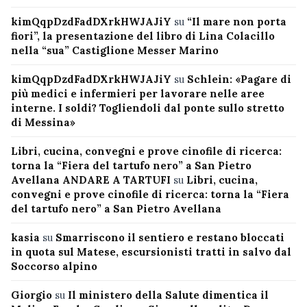
kimQqpDzdFadDXrkHWJAJiY
su
“Il mare non porta
fiori”, la presentazione del libro di Lina Colacillo
nella “sua” Castiglione Messer Marino
kimQqpDzdFadDXrkHWJAJiY
su
Schlein: «Pagare di
più medici e infermieri per lavorare nelle aree
interne. I soldi? Togliendoli dal ponte sullo stretto
di Messina»
Libri, cucina, convegni e prove cinofile di ricerca:
torna la “Fiera del tartufo nero” a San Pietro
Avellana ANDARE A TARTUFI
su
Libri, cucina,
convegni e prove cinofile di ricerca: torna la “Fiera
del tartufo nero” a San Pietro Avellana
kasia
su
Smarriscono il sentiero e restano bloccati
in quota sul Matese, escursionisti tratti in salvo dal
Soccorso alpino
Giorgio
su
Il ministero della Salute dimentica il