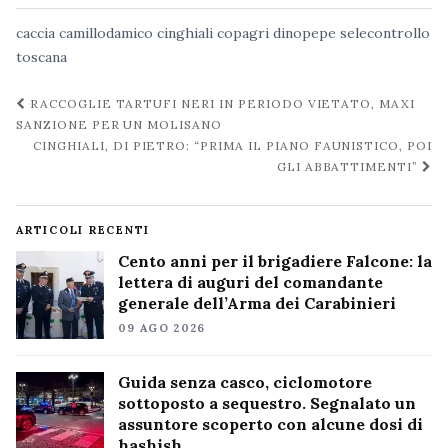
caccia
camillodamico
cinghiali
copagri
dinopepe
selecontrollo
toscana
Navigazione
RACCOGLIE TARTUFI NERI IN PERIODO VIETATO, MAXI
post
SANZIONE PER UN MOLISANO
CINGHIALI, DI PIETRO: “PRIMA IL PIANO FAUNISTICO, POI
GLI ABBATTIMENTI”
ARTICOLI RECENTI
Cento anni per il brigadiere Falcone: la
lettera di auguri del comandante
generale dell’Arma dei Carabinieri
09 AGO 2026
Guida senza casco, ciclomotore
sottoposto a sequestro. Segnalato un
assuntore scoperto con alcune dosi di
hashish