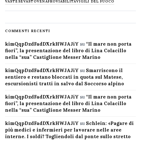
VASTESE
VASTO
VENAFRO
VIABILITÀ
VIGILI DEL FUOCO
COMMENTI RECENTI
kimQqpDzdFadDXrkHWJAJiY
su
“Il mare non porta
fiori”, la presentazione del libro di Lina Colacillo
nella “sua” Castiglione Messer Marino
kimQqpDzdFadDXrkHWJAJiY
su
Smarriscono il
sentiero e restano bloccati in quota sul Matese,
escursionisti tratti in salvo dal Soccorso alpino
kimQqpDzdFadDXrkHWJAJiY
su
“Il mare non porta
fiori”, la presentazione del libro di Lina Colacillo
nella “sua” Castiglione Messer Marino
kimQqpDzdFadDXrkHWJAJiY
su
Schlein: «Pagare di
più medici e infermieri per lavorare nelle aree
interne. I soldi? Togliendoli dal ponte sullo stretto