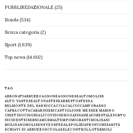
PUBBLIREDAZIONALE
(25)
Scuola
(534)
Senza categoria
(2)
Sport
(1.639)
Top news
(14.602)
TAG
ABBONATI
ABRUZZO
AGNONE
AGNONESE
ALTOMOLISE
ALTO VASTESE
ALTOVASTESE
ARRESTO
ATESSA
BELMONTE DEL SANNIO
CACCIA
CALCIO
CAMPOBASSO
CAPRACOTTA
CARABINIERI
CASTIGLIONE MESSER MARINO
CHIETINO
CINGHIALI
COVID19
DROGA
FINANZA
FORESTALE
FURTO
INCIDENTE
ISERNIA
M5S
MALTEMPO
MIGRANTI
MOLISANI
MOLISANO
MOLISE
NEVE
OSPEDALE
POLIZIA
PROFUGHI
SANITÀ
SCHIAVI DI ABRUZZO
SCUOLA
SELECONTROLLO
TERMOLI