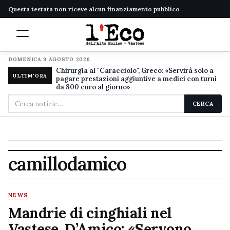
Questa testata non riceve alcun finanziamento pubblico
DOMENICA 9 AGOSTO 2026
Chirurgia al "Caracciolo", Greco: «Servirà solo a
ULTIM'ORA
pagare prestazioni aggiuntive a medici con turni
da 800 euro al giorno»
Cerca
CERCA
nel
sito
camillodamico
NEWS
Mandrie di cinghiali nel
Vastese, D’Amico: «Servono