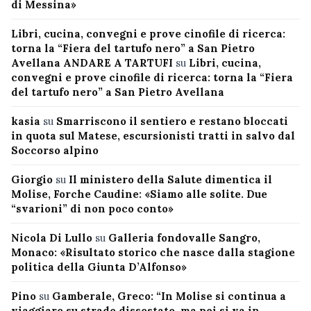
di Messina»
Libri, cucina, convegni e prove cinofile di ricerca:
torna la “Fiera del tartufo nero” a San Pietro
Avellana ANDARE A TARTUFI
su
Libri, cucina,
convegni e prove cinofile di ricerca: torna la “Fiera
del tartufo nero” a San Pietro Avellana
kasia
su
Smarriscono il sentiero e restano bloccati
in quota sul Matese, escursionisti tratti in salvo dal
Soccorso alpino
Giorgio
su
Il ministero della Salute dimentica il
Molise, Forche Caudine: «Siamo alle solite. Due
“svarioni” di non poco conto»
Nicola Di Lullo
su
Galleria fondovalle Sangro,
Monaco: «Risultato storico che nasce dalla stagione
politica della Giunta D’Alfonso»
Pino
su
Gamberale, Greco: “In Molise si continua a
viaggiare su strade dissestate, ma poi si va in