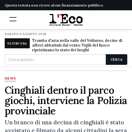
Questa testata non riceve alcun finanziamento pubblico
SABATO 8 AGOSTO 2026
Tromba d'aria nella valle del Volturno, decine di
ULTIM'ORA
alberi abbattuti dal vento: Vigili del fuoco
ripristinano lo stato dei luoghi
Cerca
CERCA
nel
sito
NEWS
Cinghiali dentro il parco
giochi, interviene la Polizia
provinciale
Un branco di una decina di cinghiali è stato
avvistato e filmato da alcuni cittadini la sera