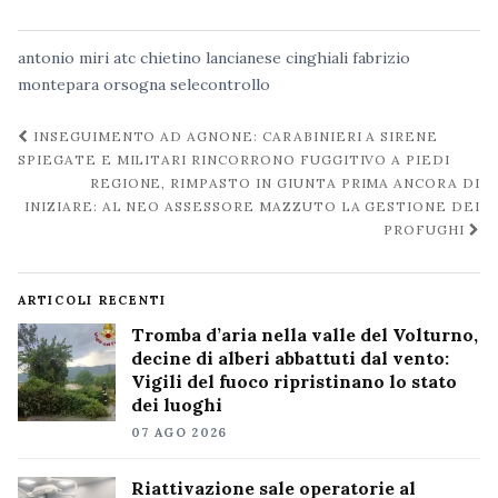
antonio miri
atc chietino lancianese
cinghiali
fabrizio
montepara
orsogna
selecontrollo
Navigazione
INSEGUIMENTO AD AGNONE: CARABINIERI A SIRENE
post
SPIEGATE E MILITARI RINCORRONO FUGGITIVO A PIEDI
REGIONE, RIMPASTO IN GIUNTA PRIMA ANCORA DI
INIZIARE: AL NEO ASSESSORE MAZZUTO LA GESTIONE DEI
PROFUGHI
ARTICOLI RECENTI
Tromba d’aria nella valle del Volturno,
decine di alberi abbattuti dal vento:
Vigili del fuoco ripristinano lo stato
dei luoghi
07 AGO 2026
Riattivazione sale operatorie al