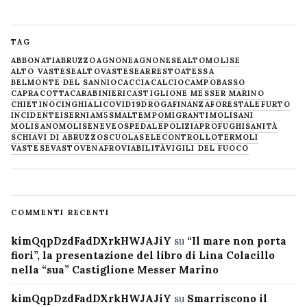
TAG
ABBONATI
ABRUZZO
AGNONE
AGNONESE
ALTOMOLISE
ALTO VASTESE
ALTOVASTESE
ARRESTO
ATESSA
BELMONTE DEL SANNIO
CACCIA
CALCIO
CAMPOBASSO
CAPRACOTTA
CARABINIERI
CASTIGLIONE MESSER MARINO
CHIETINO
CINGHIALI
COVID19
DROGA
FINANZA
FORESTALE
FURTO
INCIDENTE
ISERNIA
M5S
MALTEMPO
MIGRANTI
MOLISANI
MOLISANO
MOLISE
NEVE
OSPEDALE
POLIZIA
PROFUGHI
SANITÀ
SCHIAVI DI ABRUZZO
SCUOLA
SELECONTROLLO
TERMOLI
VASTESE
VASTO
VENAFRO
VIABILITÀ
VIGILI DEL FUOCO
COMMENTI RECENTI
kimQqpDzdFadDXrkHWJAJiY
su
“Il mare non porta
fiori”, la presentazione del libro di Lina Colacillo
nella “sua” Castiglione Messer Marino
kimQqpDzdFadDXrkHWJAJiY
su
Smarriscono il