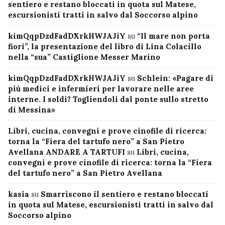
sentiero e restano bloccati in quota sul Matese,
escursionisti tratti in salvo dal Soccorso alpino
kimQqpDzdFadDXrkHWJAJiY
su
“Il mare non porta
fiori”, la presentazione del libro di Lina Colacillo
nella “sua” Castiglione Messer Marino
kimQqpDzdFadDXrkHWJAJiY
su
Schlein: «Pagare di
più medici e infermieri per lavorare nelle aree
interne. I soldi? Togliendoli dal ponte sullo stretto
di Messina»
Libri, cucina, convegni e prove cinofile di ricerca:
torna la “Fiera del tartufo nero” a San Pietro
Avellana ANDARE A TARTUFI
su
Libri, cucina,
convegni e prove cinofile di ricerca: torna la “Fiera
del tartufo nero” a San Pietro Avellana
kasia
su
Smarriscono il sentiero e restano bloccati
in quota sul Matese, escursionisti tratti in salvo dal
Soccorso alpino