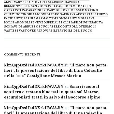
ALTO VASTESE
ALTOVASTESE
ARRESTO
ATESSA
BELMONTE DEL SANNIO
CACCIA
CALCIO
CAMPOBASSO
CAPRACOTTA
CARABINIERI
CASTIGLIONE MESSER MARINO
CHIETINO
CINGHIALI
COVID19
DROGA
FINANZA
FORESTALE
FURTO
INCIDENTE
ISERNIA
M5S
MALTEMPO
MIGRANTI
MOLISANI
MOLISANO
MOLISE
NEVE
OSPEDALE
POLIZIA
PROFUGHI
SANITÀ
SCHIAVI DI ABRUZZO
SCUOLA
SELECONTROLLO
TERMOLI
VASTESE
VASTO
VENAFRO
VIABILITÀ
VIGILI DEL FUOCO
COMMENTI RECENTI
kimQqpDzdFadDXrkHWJAJiY
su
“Il mare non porta
fiori”, la presentazione del libro di Lina Colacillo
nella “sua” Castiglione Messer Marino
kimQqpDzdFadDXrkHWJAJiY
su
Smarriscono il
sentiero e restano bloccati in quota sul Matese,
escursionisti tratti in salvo dal Soccorso alpino
kimQqpDzdFadDXrkHWJAJiY
su
“Il mare non porta
fiori”, la presentazione del libro di Lina Colacillo