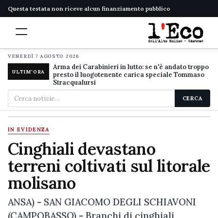
Questa testata non riceve alcun finanziamento pubblico
VENERDÌ 7 AGOSTO 2026
Arma dei Carabinieri in lutto: se n'è andato troppo
ULTIM'ORA
presto il luogotenente carica speciale Tommaso
Stracqualursi
Cerca
CERCA
nel
sito
IN EVIDENZA
Cinghiali devastano
terreni coltivati sul litorale
molisano
ANSA) - SAN GIACOMO DEGLI SCHIAVONI
(CAMPOBASSO) - Branchi di cinghiali