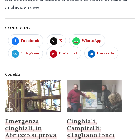
archiviazione».
CONDIVIDI:
Facebook
X
WhatsApp
Telegram
Pinterest
LinkedIn
Correlati
Emergenza
Cinghiali,
cinghiali, in
Campitelli:
Abruzzo si prova
«Tagliano fondi