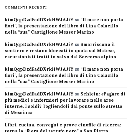
COMMENTI RECENTI
kimQqpDzdFadDXrkHWJAJiY
su
“Il mare non porta
fiori”, la presentazione del libro di Lina Colacillo
nella “sua” Castiglione Messer Marino
kimQqpDzdFadDXrkHWJAJiY
su
Smarriscono il
sentiero e restano bloccati in quota sul Matese,
escursionisti tratti in salvo dal Soccorso alpino
kimQqpDzdFadDXrkHWJAJiY
su
“Il mare non porta
fiori”, la presentazione del libro di Lina Colacillo
nella “sua” Castiglione Messer Marino
kimQqpDzdFadDXrkHWJAJiY
su
Schlein: «Pagare di
più medici e infermieri per lavorare nelle aree
interne. I soldi? Togliendoli dal ponte sullo stretto
di Messina»
Libri, cucina, convegni e prove cinofile di ricerca:
torna la “Fiera del tartufo nero” a San Pietro