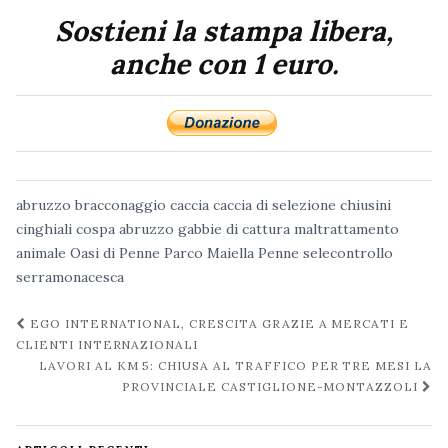
Sostieni la stampa libera,
anche con 1 euro.
abruzzo
bracconaggio
caccia
caccia di selezione
chiusini
cinghiali
cospa abruzzo
gabbie di cattura
maltrattamento
animale
Oasi di Penne
Parco Maiella
Penne
selecontrollo
serramonacesca
Navigazione
EGO INTERNATIONAL, CRESCITA GRAZIE A MERCATI E
post
CLIENTI INTERNAZIONALI
LAVORI AL KM 5: CHIUSA AL TRAFFICO PER TRE MESI LA
PROVINCIALE CASTIGLIONE-MONTAZZOLI