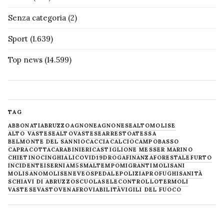
Senza categoria
(2)
Sport
(1.639)
Top news
(14.599)
TAG
ABBONATI
ABRUZZO
AGNONE
AGNONESE
ALTOMOLISE
ALTO VASTESE
ALTOVASTESE
ARRESTO
ATESSA
BELMONTE DEL SANNIO
CACCIA
CALCIO
CAMPOBASSO
CAPRACOTTA
CARABINIERI
CASTIGLIONE MESSER MARINO
CHIETINO
CINGHIALI
COVID19
DROGA
FINANZA
FORESTALE
FURTO
INCIDENTE
ISERNIA
M5S
MALTEMPO
MIGRANTI
MOLISANI
MOLISANO
MOLISE
NEVE
OSPEDALE
POLIZIA
PROFUGHI
SANITÀ
SCHIAVI DI ABRUZZO
SCUOLA
SELECONTROLLO
TERMOLI
VASTESE
VASTO
VENAFRO
VIABILITÀ
VIGILI DEL FUOCO